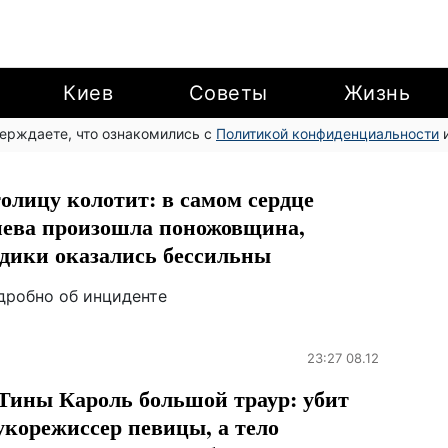
Киев
Советы
Жизнь
верждаете, что ознакомились с
Политикой конфиденциальности
и
олицу колотит: в самом сердце
ева произошла поножовщина,
дики оказались бессильны
дробно об инциденте
23:27 08.12
Тины Кароль большой траур: убит
укорежиссер певицы, а тело