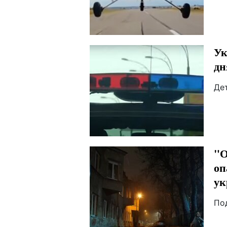
Ук
дн
Де
"О
оп
ук
По