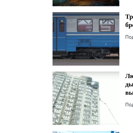
Тр
бр
По
Лю
ды
вы
По