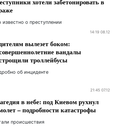
еступники хотели забетонировать в
раже
о известно о преступлении
14:19 08.12
дителям вылезет боком:
совершеннолетние вандалы
строщили троллейбусы
дробно об инциденте
21:45 07.12
агедия в небе: под Киевом рухнул
молет – подробности катастрофы
тали происшествия