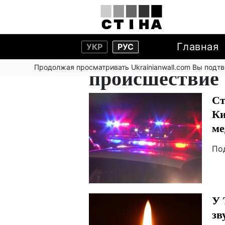
Главная
УКР
РУС
Продолжая просматривать Ukrainianwall.com Вы подт
происшествие
Ст
Ки
ме
По
У 
зв