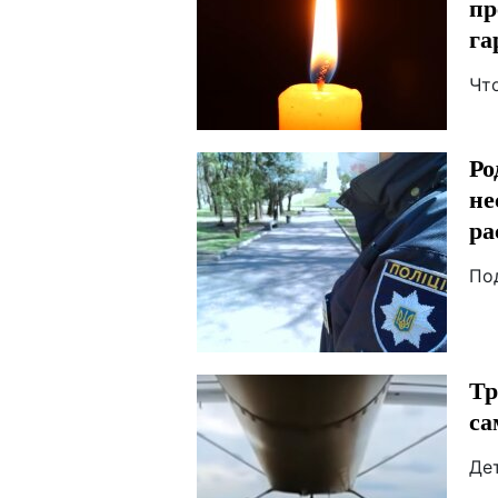
пр
га
Чт
Ро
не
ра
По
Тр
са
Де