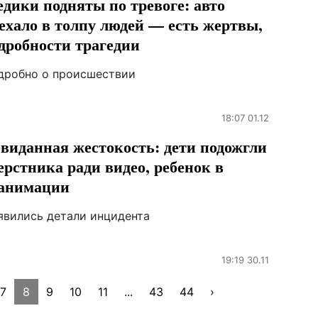
дики подняты по тревоге: авто
ехало в толпу людей — есть жертвы,
дробности трагедии
дробно о происшествии
18:07 01.12
виданная жестокость: дети подожгли
ерстника ради видео, ребенок в
анимации
явились детали инцидента
19:19 30.11
7
8
9
10
11
...
43
44
›