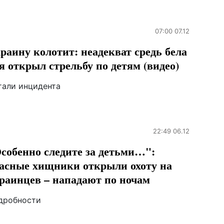
07:00 07.12
раину колотит: неадекват средь бела
я открыл стрельбу по детям (видео)
тали инцидента
22:49 06.12
собенно следите за детьми…":
асные хищники открыли охоту на
раинцев – нападают по ночам
дробности