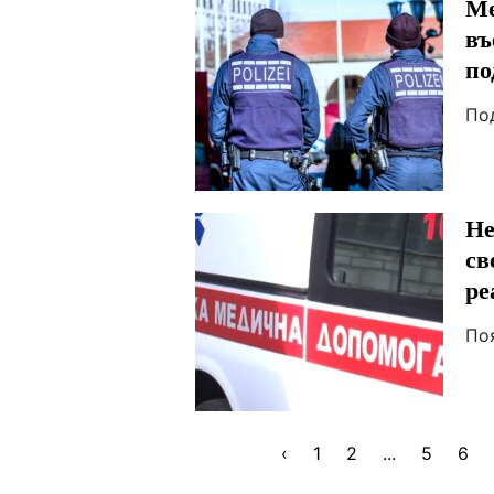
Ме
въ
по
По
Не
св
ре
По
‹
1
2
...
5
6