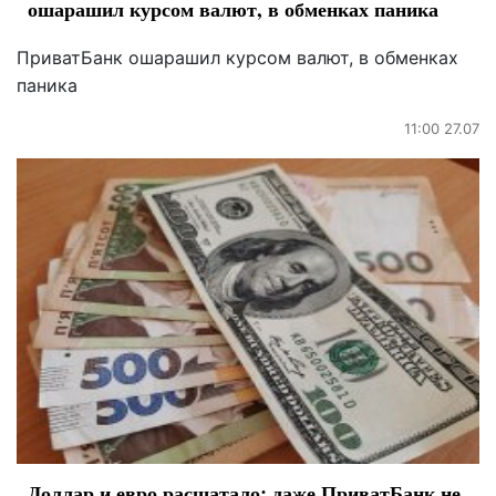
ошарашил курсом валют, в обменках паника
ПриватБанк ошарашил курсом валют, в обменках
паника
11:00 27.07
Доллар и евро расшатало: даже ПриватБанк не