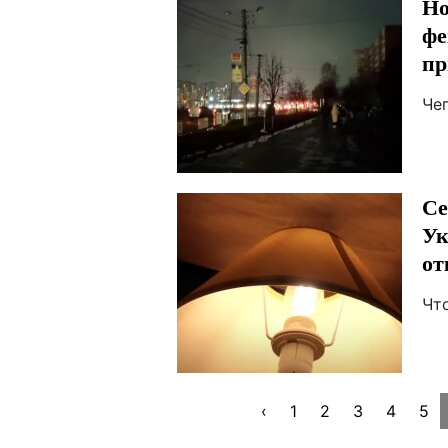
Но
фе
пр
Че
Се
Ук
от
Чт
‹
1
2
3
4
5