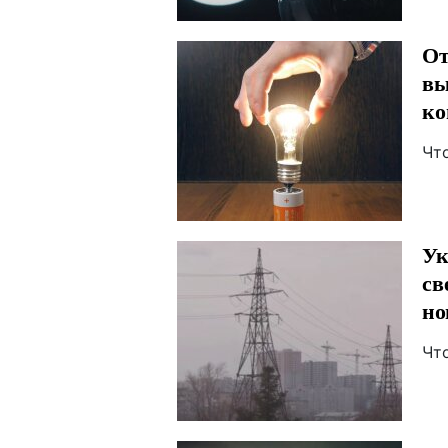
От
вы
ко
Чт
Ук
св
но
Чт