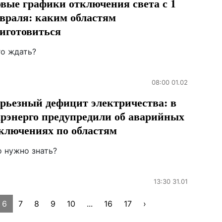
вые графики отключения света с 1
враля: каким областям
иготовиться
го ждать?
08:00 01.02
рьезный дефицит электричества: в
рэнерго предупредили об аварийных
ключениях по областям
о нужно знать?
13:30 31.01
6
7
8
9
10
...
16
17
›