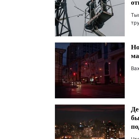
от
Ты
тр
Но
ма
Ва
Де
бы
по