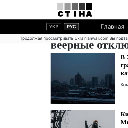
Главная
УКР
РУС
Продолжая просматривать Ukrainianwall.com Вы подт
веерные откл
В 
гр
ка
Ко
Ки
Ми