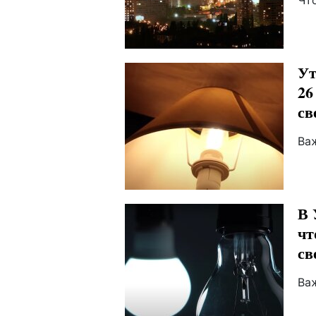
Чт
Ут
26
св
Ва
В 
чт
св
Ва