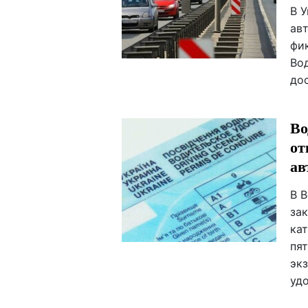
В 
ав
фи
Во
дос
Во
от
ав
В 
за
кат
пя
эк
уд