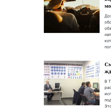
мо
До
об
об
на
ко
поп
См
жд
В 
ра
ис
по
Эт