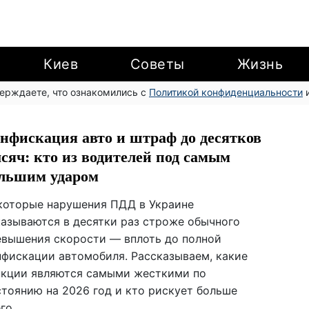
Киев
Советы
Жизнь
верждаете, что ознакомились с
Политикой конфиденциальности
и
нфискация авто и штраф до десятков
сяч: кто из водителей под самым
льшим ударом
которые нарушения ПДД в Украине
казываются в десятки раз строже обычного
евышения скорости — вплоть до полной
нфискации автомобиля. Рассказываем, какие
нкции являются самыми жесткими по
стоянию на 2026 год и кто рискует больше
го.