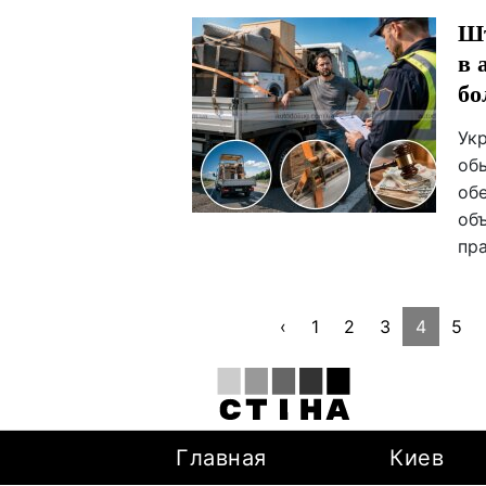
Шт
в 
бо
Ук
об
об
об
пр
‹
1
2
3
4
5
Главная
Киев