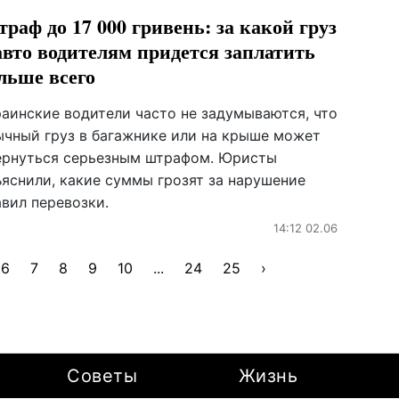
раф до 17 000 гривень: за какой груз
авто водителям придется заплатить
льше всего
раинские водители часто не задумываются, что
ычный груз в багажнике или на крыше может
ернуться серьезным штрафом. Юристы
ъяснили, какие суммы грозят за нарушение
авил перевозки.
14:12 02.06
6
7
8
9
10
...
24
25
›
Советы
Жизнь