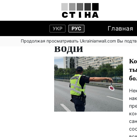
Главная
УКР
РУС
Продолжая просматривать Ukrainianwall.com Вы подт
водій
Ко
ты
бо
Не
на
пр
ко
са
со
все