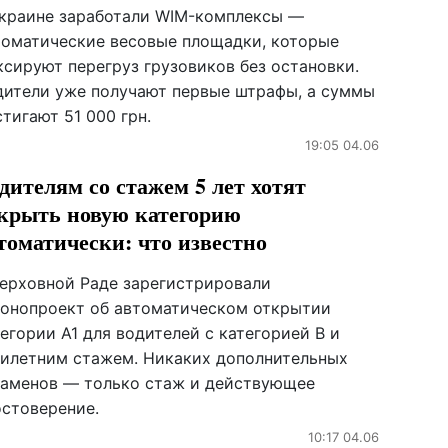
Украине заработали WIM-комплексы —
томатические весовые площадки, которые
ксируют перегруз грузовиков без остановки.
дители уже получают первые штрафы, а суммы
тигают 51 000 грн.
19:05 04.06
дителям со стажем 5 лет хотят
крыть новую категорию
томатически: что известно
Верховной Раде зарегистрировали
конопроект об автоматическом открытии
егории А1 для водителей с категорией В и
тилетним стажем. Никаких дополнительных
заменов — только стаж и действующее
остоверение.
10:17 04.06