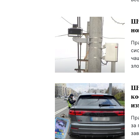
Шт
но
Пр
си
ча
зл
Шт
ко
из
Пр
за
за