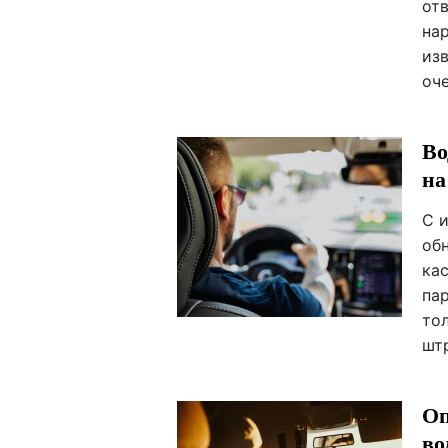
от
на
изв
оч
Во
на
С 
об
ка
па
то
шт
Оп
во