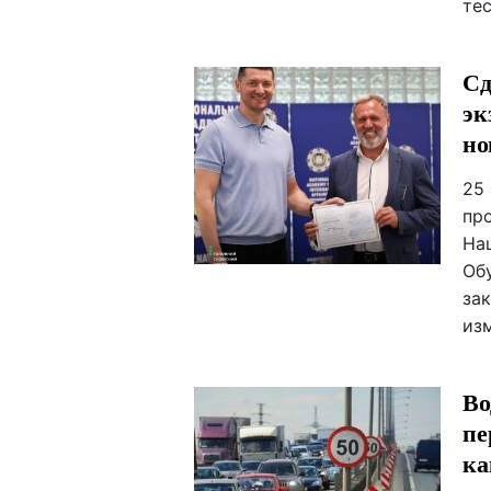
те
Сд
эк
но
25
пр
На
Об
за
из
Во
пе
ка