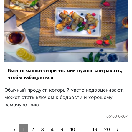
Вместо чашки эспрессо: чем нужно завтракать,
чтобы взбодриться
Обычный продукт, который часто недооценивают,
может стать ключом к бодрости и хорошему
самочувствию
05:00 07.07
‹
1
2
3
4
9
10
...
19
20
›