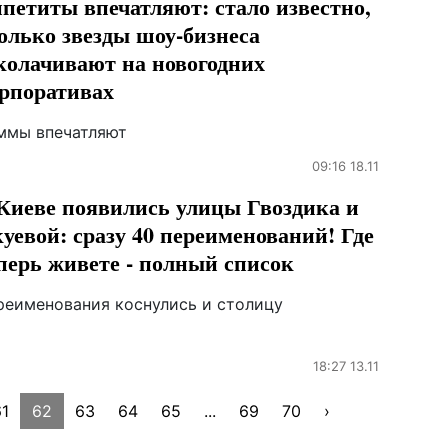
петиты впечатляют: стало известно,
олько звезды шоу-бизнеса
колачивают на новогодних
рпоративах
ммы впечатляют
09:16 18.11
Киеве появились улицы Гвоздика и
уевой: сразу 40 переименований! Где
перь живете - полный список
реименования коснулись и столицу
18:27 13.11
1
62
63
64
65
...
69
70
›