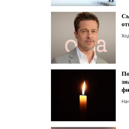
Сы
от
Ход
По
зн
фи
Нач