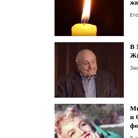
жи
Его
В 
Жв
За
Ми
и 
фо