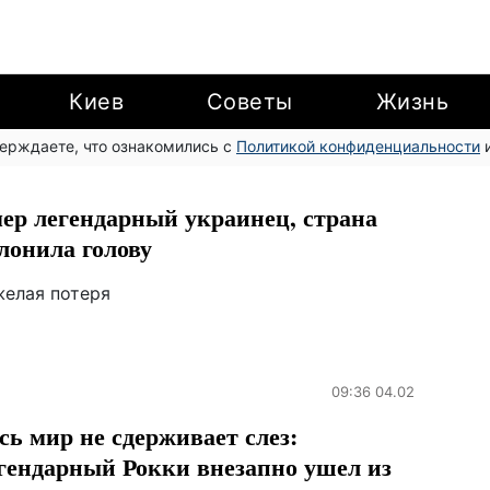
Киев
Советы
Жизнь
верждаете, что ознакомились с
Политикой конфиденциальности
и
ер легендарный украинец, страна
лонила голову
желая потеря
09:36 04.02
сь мир не сдерживает слез:
гендарный Рокки внезапно ушел из