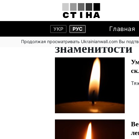
Главная
УКР
РУС
Продолжая просматривать Ukrainianwall.com Вы подт
знаменитости
Ум
ск
Тя
Ве
ле