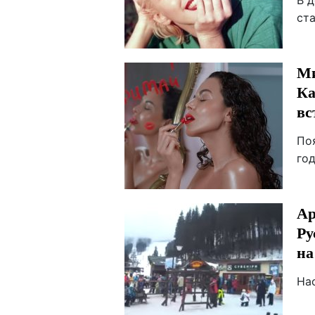
В д
ст
Ми
Ка
вс
По
год
Ар
Ру
на
На