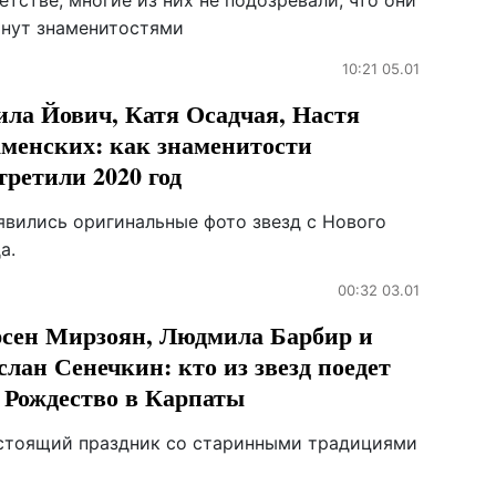
етстве, многие из них не подозревали, что они
анут знаменитостями
10:21 05.01
ла Йович, Катя Осадчая, Настя
менских: как знаменитости
третили 2020 год
явились оригинальные фото звезд с Нового
а.
00:32 03.01
сен Мирзоян, Людмила Барбир и
слан Сенечкин: кто из звезд поедет
 Рождество в Карпаты
стоящий праздник со старинными традициями