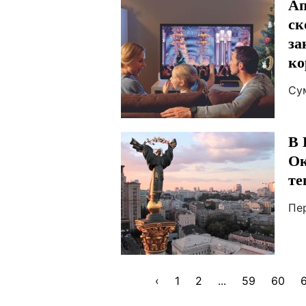
Ап
ск
за
ко
Су
В 
Ок
те
Пе
‹
1
2
...
59
60
6