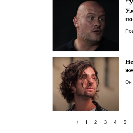
"У
Уз
по
По
Не
же
Он
‹
1
2
3
4
5