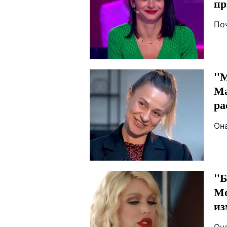
пр
По
"М
Ма
ра
Он
"Б
Мо
из