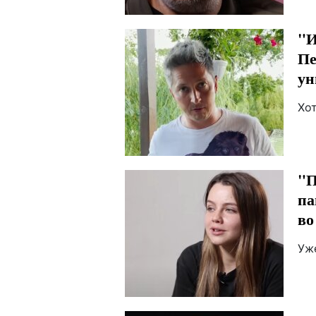
"И
Пе
ун
Хо
"П
па
во
Уж