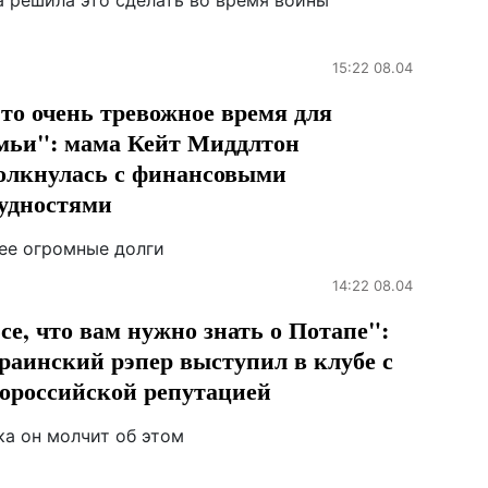
а решила это сделать во время войны
15:22 08.04
то очень тревожное время для
мьи": мама Кейт Миддлтон
олкнулась с финансовыми
удностями
нее огромные долги
14:22 08.04
се, что вам нужно знать о Потапе":
раинский рэпер выступил в клубе с
ороссийской репутацией
ка он молчит об этом