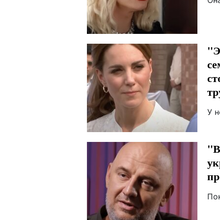
Он
"Э
се
ст
тр
У 
"В
ук
пр
По