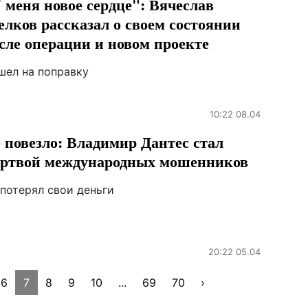
 меня новое сердце": Вячеслав
елков рассказал о своем состоянии
сле операции и новом проекте
шел на поправку
10:22 08.04
 повезло: Владимир Дантес стал
ртвой международных мошенников
 потерял свои деньги
20:22 05.04
6
7
8
9
10
...
69
70
›