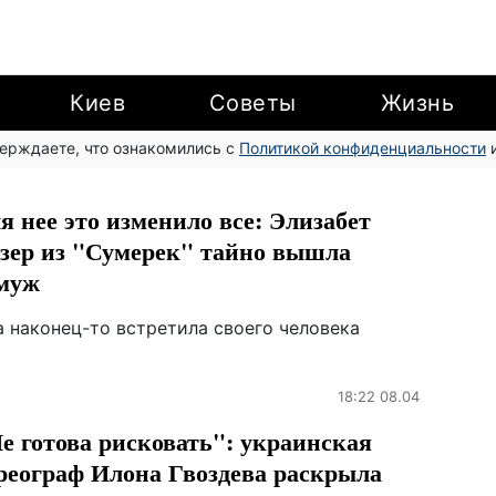
Киев
Советы
Жизнь
верждаете, что ознакомились с
Политикой конфиденциальности
и
я нее это изменило все: Элизабет
зер из "Сумерек" тайно вышла
муж
а наконец-то встретила своего человека
18:22 08.04
е готова рисковать": украинская
реограф Илона Гвоздева раскрыла