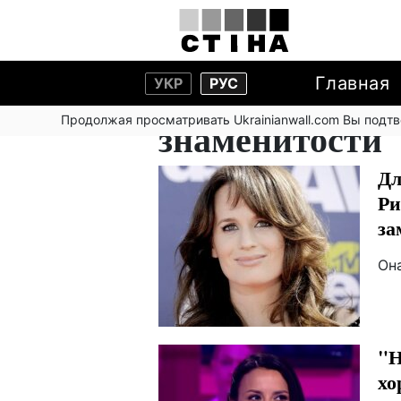
Главная
УКР
РУС
Продолжая просматривать Ukrainianwall.com Вы подт
знаменитости
Дл
Ри
за
Он
"Н
хо