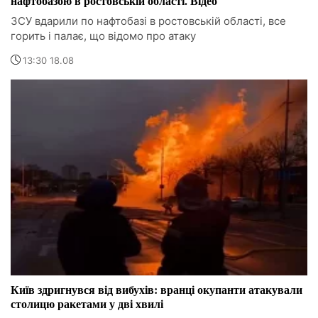
нафтобазою в ростовській області. Відео
ЗСУ вдарили по нафтобазі в ростовській області, все
горить і палає, що відомо про атаку
13:30 18.08
Київ здригнувся від вибухів: вранці окупанти атакували
столицю ракетами у дві хвилі