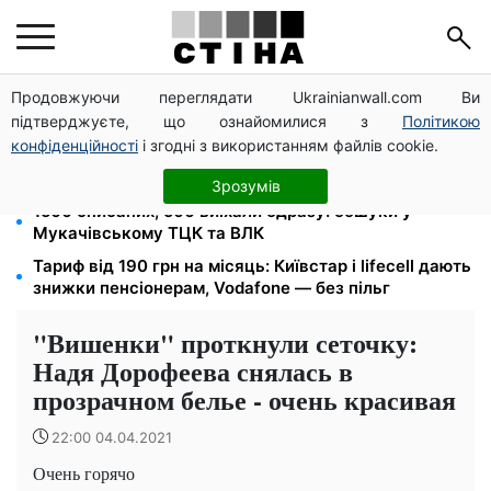
Продовжуючи переглядати Ukrainianwall.com Ви
Допомога людям з інвалідністю I-II групи: DRC,
підтверджуєте, що ознайомилися з
Політикою
Acted і NP реєструють просто вдома на Херсонщині
конфіденційності
і згодні з використанням файлів cookie.
Кешбек до 40% на Netflix та YouTube: Ощадбанк і
Mastercard запустили акцію до кінця жовтня
Зрозумів
1500 списаних, 500 виїхали одразу: обшуки у
Мукачівському ТЦК та ВЛК
Тариф від 190 грн на місяць: Київстар і lifecell дають
знижки пенсіонерам, Vodafone — без пільг
"Вишенки" проткнули сеточку:
Надя Дорофеева снялась в
прозрачном белье - очень красивая
22:00 04.04.2021
Очень горячо