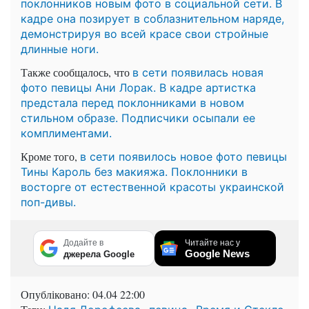
поклонников новым фото в социальной сети. В
кадре она позирует в соблазнительном наряде,
демонстрируя во всей красе свои стройные
длинные ноги.
Также сообщалось, что
в сети появилась новая
фото певицы Ани Лорак. В кадре артистка
предстала перед поклонниками в новом
стильном образе. Подписчики осыпали ее
комплиментами.
Кроме того,
в сети появилось новое фото певицы
Тины Кароль без макияжа. Поклонники в
восторге от естественной красоты украинской
поп-дивы.
Додайте в
Читайте нас у
Google News
джерела Google
Опубліковано:
04.04 22:00