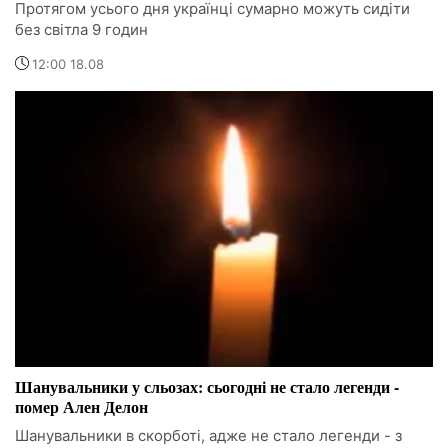
Протягом усього дня українці сумарно можуть сидіти
без світла 9 годин
12:00 18.08
Шанувальники у сльозах: сьогодні не стало легенди -
помер Ален Делон
Шанувальники в скорботі, адже не стало легенди - з