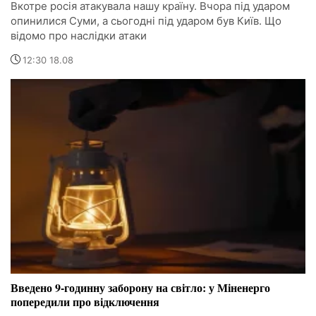
Вкотре росія атакувала нашу країну. Вчора під ударом
опинилися Суми, а сьогодні під ударом був Київ. Що
відомо про наслідки атаки
12:30 18.08
Введено 9-годинну заборону на світло: у Міненерго
попередили про відключення