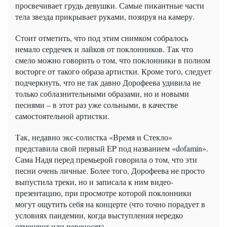
просвечивает грудь девушки. Самые пикантные части
тела звезда прикрывает руками, позируя на камеру.
Стоит отметить, что под этим снимком собралось
немало сердечек и лайков от поклонников. Так что
смело можно говорить о том, что поклонники в полном
восторге от такого образа артистки. Кроме того, следует
подчеркнуть, что не так давно Дорофеева удивила не
только соблазнительными образами, но и новыми
песнями – в этот раз уже сольными, в качестве
самостоятельной артистки.
Так, недавно экс-солистка «Время и Стекло»
представила свой первый EP под названием «dofamin».
Сама Надя перед премьерой говорила о том, что эти
песни очень личные. Более того, Дорофеева не просто
выпустила треки, но и записала к ним видео-
презентацию, при просмотре которой поклонники
могут ощутить себя на концерте (что точно порадует в
условиях пандемии, когда выступления нередко
отменяют или переносят).