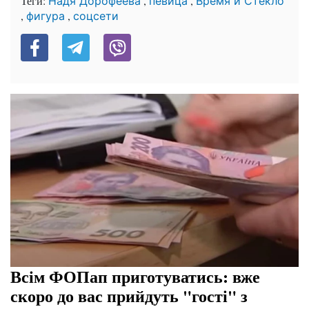
Теги:
,
,
Надя Дорофеева
певица
Время и Стекло
,
,
фигура
соцсети
Всім ФОПап приготуватись: вже
скоро до вас прийдуть "гості" з