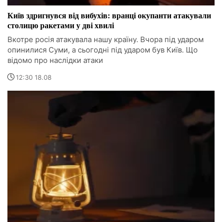
Київ здригнувся від вибухів: вранці окупанти атакували
столицю ракетами у дві хвилі
Вкотре росія атакувала нашу країну. Вчора під ударом
опинилися Суми, а сьогодні під ударом був Київ. Що
відомо про наслідки атаки
12:30 18.08