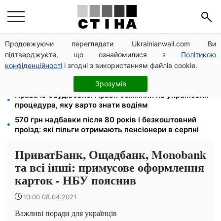
Продовжуючи переглядати Ukrainianwall.com Ви
Тарифи на воду злетіли до 91,24 грн/куб, газ може
підтверджуєте, що ознайомилися з
Політикою
сягнути 15 грн: комунальні ціни в серпні
конфіденційності
і згодні з використанням файлів cookie.
Субсидії скасують, пільги на комуналку відкличуть:
ПФУ перевіряє доходи пенсіонерів у серпні
Зрозумів
Права із Саудівської Аравії обміняли на українські:
процедура, яку варто знати водіям
570 грн надбавки після 80 років і безкоштовний
проїзд: які пільги отримають пенсіонери в серпні
ПриватБанк, Ощадбанк, Monobank
та всі інші: примусове оформлення
карток - НБУ пояснив
10:00 08.04.2021
Важливі поради для українців