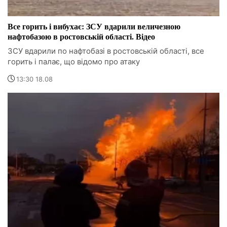
Все горить і вибухає: ЗСУ вдарили величезною
нафтобазою в ростовській області. Відео
ЗСУ вдарили по нафтобазі в ростовській області, все
горить і палає, що відомо про атаку
13:30 18.08