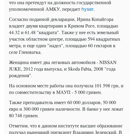
что она претендут на должность государственной
уполномоченной АМКУ, передает
hyser.
Согласно поданной декларации, Ирина Копайгора
владеет двумя квартирами в Кривом Роге, площадью
44.32 и 61.48 "квадрата". Также у нее есть земельный
участок областном центре, площадью 594 квадратных
метра, и еще один "надел", площадью 60 гектаров в
селе Глеюватка.
Женщина имеет два легковых автомобиля - NISSAN
JUKE, 2012 года выпуска, и Skoda Fabia, 2008 "года
рождения".
На основном месте работы она получила 101 598 грн, и
по совместительству в МАУП - 5 000 гривен.
Также преподаватель имеет 60 000 долларов, 50 000
евро и 300 000 гривен наличности. В банке у нее лежат
80 748 гривен.
Отметим, что в данном институте высшее образование
получал нынешний президент Владимир Зеленский. В