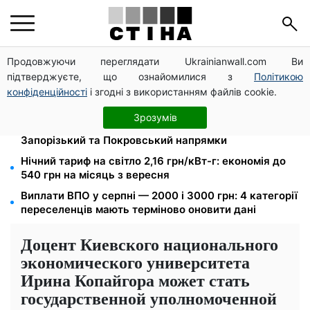
Продовжуючи переглядати Ukrainianwall.com Ви
Новий знак на центральній вулиці: водіям
підтверджуєте, що ознайомилися з
Політикою
вантажівок заборонили зупинку — штраф до 680
грн
конфіденційності
і згодні з використанням файлів cookie.
Мавіки, зарядні станції та апарати для реанімації:
Зрозумів
Християнський корпус передав вантаж на
Запорізький та Покровський напрямки
Нічний тариф на світло 2,16 грн/кВт-г: економія до
540 грн на місяць з вересня
Виплати ВПО у серпні — 2000 і 3000 грн: 4 категорії
переселенців мають терміново оновити дані
Доцент Киевского национального
экономического университета
Ирина Копайгора может стать
государственной уполномоченной