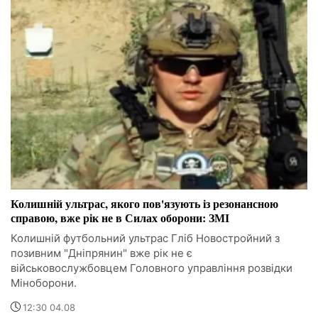
Колишній ультрас, якого пов'язують із резонансною
справою, вже рік не в Силах оборони: ЗМІ
Колишній футбольний ультрас Гліб Новостройний з
позивним "Дніпрянин" вже рік не є
військовослужбовцем Головного управління розвідки
Міноборони.
12:30 04.08