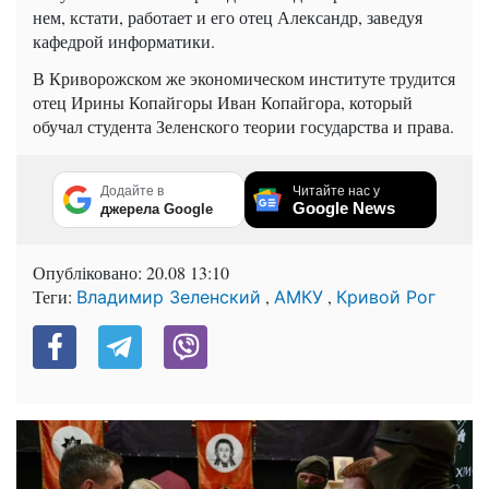
нем, кстати, работает и его отец Александр, заведуя
кафедрой информатики.
В Криворожском же экономическом институте трудится
отец Ирины Копайгоры Иван Копайгора, который
обучал студента Зеленского теории государства и права.
Додайте в
Читайте нас у
Google News
джерела Google
Опубліковано:
20.08 13:10
Теги:
,
,
Владимир Зеленский
АМКУ
Кривой Рог