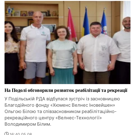
На Подолі обговорили розвиток реабілітації та рекреації
У Подільській РДА відбулася зустріч із засновницею
Благодійного фонду «Хюменс Велнес Іновейшен»
Ольгою Білою та співзасновником реабілітаційно-
рекреаційного центру «Велнес-Технології»
Володимиром Білим.
16:40 05.08