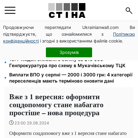
Продовжуючи переглядати Ukrainianwall.com Ви
Пенсія по інвалідності III групи з вересня: від 2595
підтверджуєте, що ознайомилися з
Політикою
до 10 625 грн — хто скільки отримає
конфіденційності
і згодні з використанням файлів cookie.
10 заявок — і МСЦ МВС приїде у громаду: обмін
прав, реєстрація авто та міжнародне посвідчення
Зрозумів
1577 людей списали з обліку за $10 000:
Генпрокуратура про схему в Мукачівському ТЦК
Виплати ВПО у серпні — 2000 і 3000 грн: 4 категорії
переселенців мають терміново оновити дані
Вже з 1 вересня: оформити
соцдопомогу стане набагато
простіше – нова процедура
23:00 29.08.2024
Оформити соцдопомогу вже з 1 вересня стане набагато