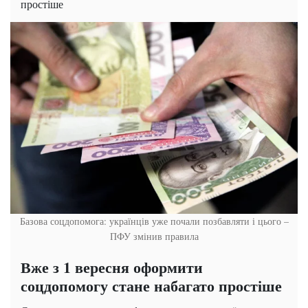
простіше
Базова соцдопомога: українців уже почали позбавляти і цього –
ПФУ змінив правила
Вже з 1 вересня оформити
соцдопомогу стане набагато простіше