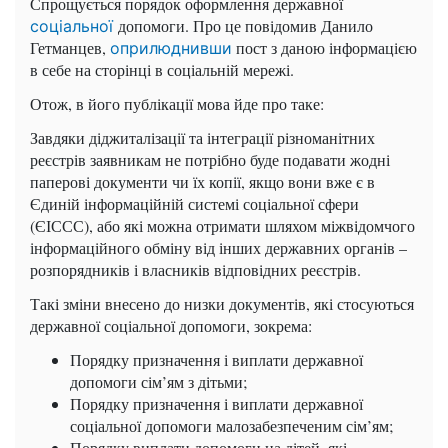
Спрощується порядок оформлення державної
допомоги. Про це повідомив Данило
соціальної
Гетманцев,
пост з даною інформацією
оприлюднивши
в себе на сторінці в соціальній мережі.
Отож, в його публікації мова йде про таке:
Завдяки діджиталізації та інтеграції різноманітних
реєстрів заявникам не потрібно буде подавати жодні
паперові документи чи їх копії, якщо вони вже є в
Єдиній інформаційній системі соціальної сфери
(ЄІССС), або які можна отримати шляхом міжвідомчого
інформаційного обміну від інших державних органів –
розпорядників і власників відповідних реєстрів.
Такі зміни внесено до низки документів, які стосуються
державної соціальної допомоги, зокрема:
Порядку призначення і виплати державної
допомоги сім’ям з дітьми;
Порядку призначення і виплати державної
соціальної допомоги малозабезпеченим сім’ям;
Порядку виплати допомоги на дітей, які