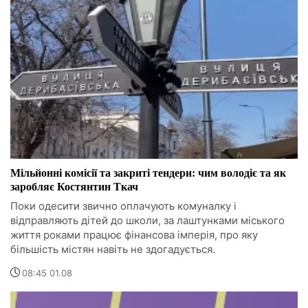
Мільйонні комісії та закриті тендери: чим володіє та як
заробляє Костянтин Ткач
Поки одесити звично оплачують комуналку і
відправляють дітей до школи, за лаштунками міського
життя роками працює фінансова імперія, про яку
більшість містян навіть не здогадується.
08:45 01.08