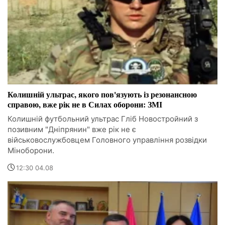
Колишній ультрас, якого пов'язують із резонансною
справою, вже рік не в Силах оборони: ЗМІ
Колишній футбольний ультрас Гліб Новостройний з
позивним "Дніпрянин" вже рік не є
військовослужбовцем Головного управління розвідки
Міноборони.
12:30 04.08