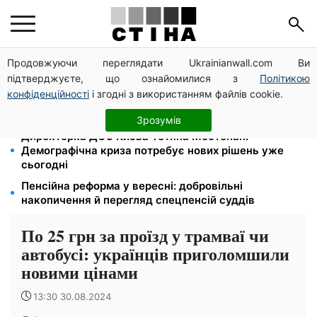
Продовжуючи переглядати Ukrainianwall.com Ви
Зарплати вчителів +20%, стипендії ×2: уряд
підтверджуєте, що ознайомилися з
Політикою
підвищує виплати з вересня
конфіденційності
і згодні з використанням файлів cookie.
120 грн на день лише на дорогу: кияни масово
звільняються через тариф 30 грн за проїзд
Зрозумів
Директорка ДОЗ Києва Тетяна Мостепан:
Демографічна криза потребує нових рішень уже
сьогодні
Пенсійна реформа у вересні: добровільні
накопичення й перегляд спецпенсій суддів
По 25 грн за проїзд у трамваї чи
автобусі: українців приголомшили
новими цінами
13:30 30.08.2024