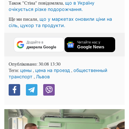
Також "Стіна" повідомляла,
що в Україну
очікується різке подорожчання.
Ще ми писали,
що у маркетах оновили ціни на
сіль, цукор та продукти.
Додайте в
Читайте нас у
Google News
джерела Google
Опубліковано:
30.08 13:30
Теги:
,
,
цены
цена на проезд
общественный
,
транспорт
Львов