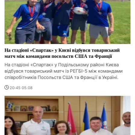
На стадіоні «Спартак» у Києві відбувся товариський
матч між командами посольств США та Франції
На стадіоні «Спартак» у Подільському районі Києва
відбувся товариський матч із РЕГБІ-5 між командами
співробітників Посольств США та Франції в Україні.
20:45 05.08