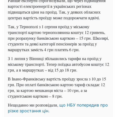
Раніше експерти спрогнозували, що через підвищення
вартості електроенергії в українських регіонах
підвищаться ціни на проїзд. Так, у деяких обласних
центрах вартість проїзду може подорожчати вдвічі.
Так, у Тернополі з 1 серпня проїзд у міському
транспорті картою тернополянина коштує 12 гривень,
при розрахунку банківською карткою – 15 грн. Школярі,
студенти та деякі категорії пенсіонерів за проїзд у
маршрутках замість 4 грн платять 6 грн.
З 1 липня у Вінниці збільшились тарифи на проїзд у
міському транспорті. Тепер поїздка автобусом коштує 12
грн, а в маршрутках – від 15 до 18 грн.
В Івано-Франківську вартість проїзду зросла з 10 до 15
грн. При оплаті банківською картою тариф складає 12
грн, за картою мешканця міста – 10 грн, а за
студентською карткою – 8 грн.
Нещодавно ми розповідали,
що НБУ попередив про
різке зростання цін.