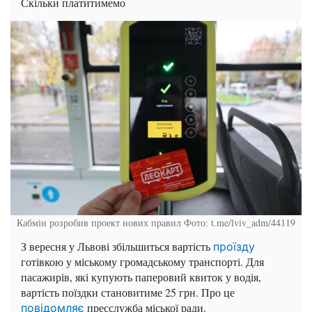
Скільки платитимемо
Кабмін розробив проект нових правил Фото: t.me/lviv_adm/44119
З вересня у Львові збільшиться вартість
проїзду
готівкою у міському громадському транспорті. Для
пасажирів, які купують паперовий квиток у водія,
вартість поїздки становитиме 25 грн. Про це
пресслужба міської ради.
повідомляє