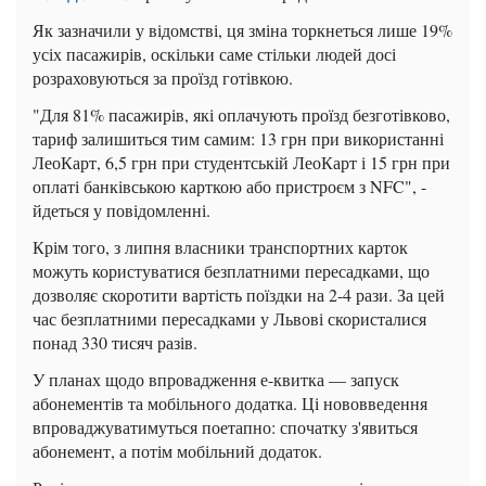
Як зазначили у відомстві, ця зміна торкнеться лише 19%
усіх пасажирів, оскільки саме стільки людей досі
розраховуються за проїзд готівкою.
"Для 81% пасажирів, які оплачують проїзд безготівково,
тариф залишиться тим самим: 13 грн при використанні
ЛеоКарт, 6,5 грн при студентській ЛеоКарт і 15 грн при
оплаті банківською карткою або пристроєм з NFC", -
йдеться у повідомленні.
Крім того, з липня власники транспортних карток
можуть користуватися безплатними пересадками, що
дозволяє скоротити вартість поїздки на 2-4 рази. За цей
час безплатними пересадками у Львові скористалися
понад 330 тисяч разів.
У планах щодо впровадження е-квитка — запуск
абонементів та мобільного додатка. Ці нововведення
впроваджуватимуться поетапно: спочатку з'явиться
абонемент, а потім мобільний додаток.