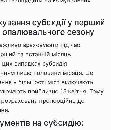
ості заощадити на комунальних
хування субсидії у перший
ь опалювального сезону
важливо враховувати під час
ерший та останній місяць
 цих випадках субсидія
анням лише половини місяця. Це
ення у більшості міст включають
ключають приблизно 15 квітня. Тому
де розрахована пропорційно до
ння.
ументів на субсидію: