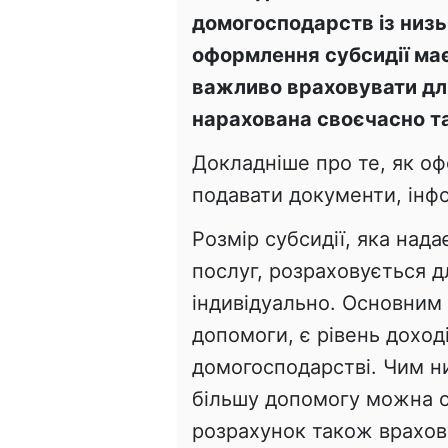
домогосподарств із низ
оформлення субсидії має 
важливо враховувати для
нарахована своєчасно та
Докладніше про те, як оф
подавати документи, ін
Розмір субсидії, яка над
послуг, розраховується 
індивідуально. Основним
допомоги, є рівень доходів
домогосподарстві. Чим ни
більшу допомогу можна о
розрахунок також врахов