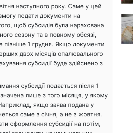
вітня наступного року. Саме у цей
змогу подати документи на
того, щоб субсидія була нарахована
ого сезону та в повному обсязі,
е пізніше 1 грудня. Якщо документи
перших двох місяців опалювального
рахування субсидії буде здійснено з
имання субсидії подається після 1
изначена лише з того місяця, у якому
Наприклад, якщо заява подана у
неться саме з січня, а не з жовтня.
ти оформлення субсидії на потім,