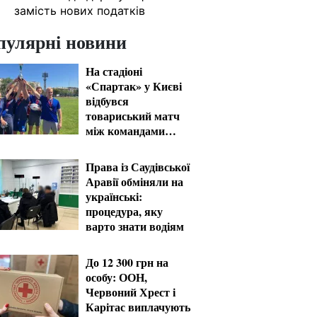
замість нових податків
пулярні новини
На стадіоні
«Спартак» у Києві
відбувся
товариський матч
між командами
посольств США та
Франції
Права із Саудівської
Аравії обміняли на
українські:
процедура, яку
варто знати водіям
До 12 300 грн на
особу: ООН,
Червоний Хрест і
Карітас виплачують