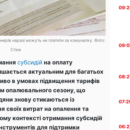
09:2
нерів наразі можуть не платити за комуналку. Фото:
09:0
Стіна
имання
субсидій
на оплату
ишається актуальним для багатьох
08:2
ливо в умовах підвищення тарифів
ком опалювального сезону, що
дяни знову стикаються із
07:2
я своїх витрат на опалення та
ьому контексті отримання субсидій
06:2
інструментів для підтримки