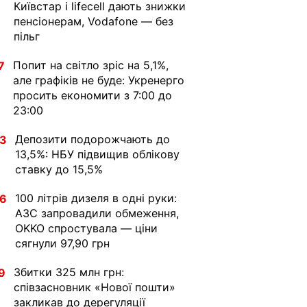
Київстар і lifecell дають знижки
пенсіонерам, Vodafone — без
пільг
Попит на світло зріс на 5,1%,
7
але графіків не буде: Укренерго
просить економити з 7:00 до
23:00
Депозити подорожчають до
33
13,5%: НБУ підвищив облікову
ставку до 15,5%
100 літрів дизеля в одні руки:
36
АЗС запровадили обмеження,
OKKO спростувала — ціни
сягнули 97,90 грн
Збитки 325 млн грн:
9
співзасновник «Нової пошти»
закликав до дерегуляції