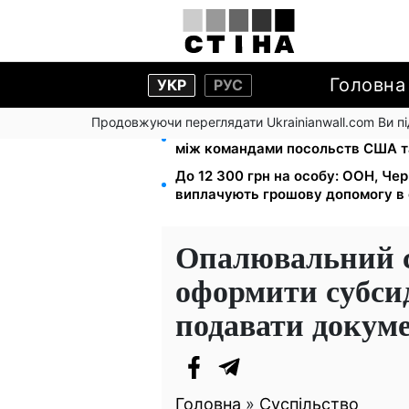
Головна
УКР
РУС
Продовжуючи переглядати Ukrainianwall.com Ви 
На стадіоні «Спартак» у Києві в
між командами посольств США т
До 12 300 грн на особу: ООН, Чер
виплачують грошову допомогу в 
Опалювальний с
оформити субсид
подавати докум
Головна
»
Суспільство