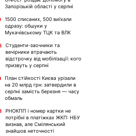
Запорізькій області у серпні
1500 списаних, 500 виїхали
9
одразу: обшуки у
Мукачівському ТЦК та ВЛК
Студенти-заочники та
6
вечірники втрачають
відстрочку від мобілізації: кого
призвуть у серпні
План стійкості Києва урізали
0
на 20 млрд грн: затвердили в
серпні замість березня — часу
обмаль
РНОКПП і номер картки не
1
потрібні в платіжках ЖКП: НБУ
визнав, але Смілянський
знайшов неточності