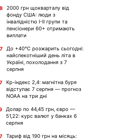
2000 грн щокварталу від
8
фонду США: люди з
інвалідністю I-II групи та
пенсіонери 60+ отримають
виплати
До +40°С розжарить сьогодні:
7
найспекотніший день літа в
Україні, похолодання з 7
серпня
Kp-індекс 2,4: магнітна буря
7
відступає 7 серпня — прогноз
NOAA на три дні
Долар по 44,45 грн, євро —
9
51,22: курс валют у банках 6
серпня
Тариф від 190 грн на місяць:
7