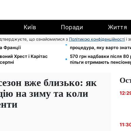
Київ
Поради
Життя
підтверджуєте, що ознайомилися з
Політикою конфіденційності
і 
ідбувся товариський матч
Права із Саудівської Аравії
а Франції
процедура, яку варто знат
воний Хрест і Карітас
570 грн надбавки після 80 
серпні
пільги отримають пенсіоне
Ос
езон вже близько: як
ію на зиму та коли
12:2
енти
11:3