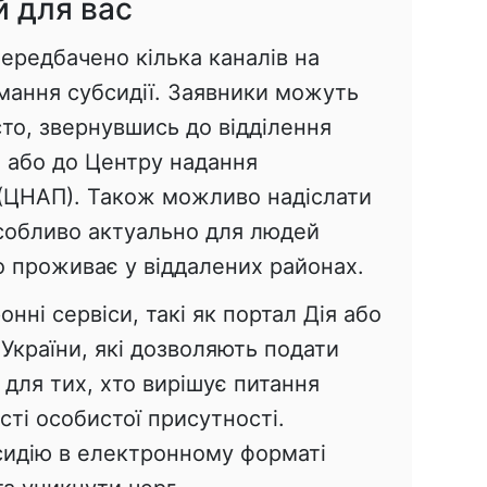
й для вас
ередбачено кілька каналів на
мання субсидії. Заявники можуть
то, звернувшись до відділення
и або до Центру надання
 (ЦНАП). Також можливо надіслати
собливо актуально для людей
то проживає у віддалених районах.
онні сервіси, такі як портал Дія або
України, які дозволяють подати
 для тих, хто вирішує питання
сті особистої присутності.
сидію в електронному форматі