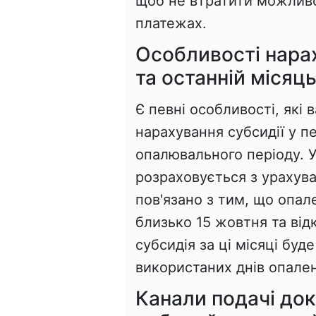
щоб не втратити можлив
платежах.
Особливості нара
та останній місяц
Є певні особливості, які 
нарахування субсидії у п
опалювального періоду. У
розраховується з урахув
пов'язано з тим, що опал
близько 15 жовтня та від
субсидія за ці місяці бу
використаних днів опале
Канали подачі док