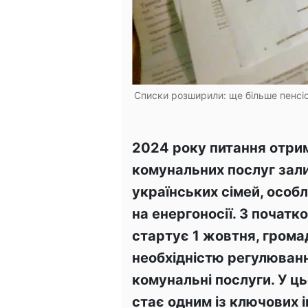
Списки розширили: ще більше пенсіо
2024 року питання отр
комунальних послуг зал
українських сімей, особ
на енергоносії. З почат
стартує 1 жовтня, грома
необхідністю регулюванн
комунальні послуги. У ц
стає одним із ключових 