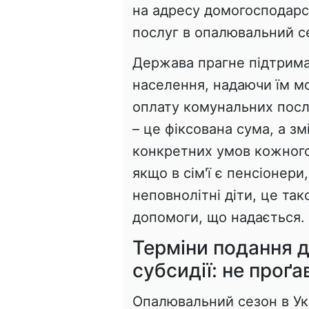
на адресу домогосподарс
послуг в опалювальний с
Держава прагне підтримат
населення, надаючи їм м
оплату комунальних послу
– це фіксована сума, а з
конкретних умов кожного
якщо в сім'ї є пенсіонери
неповнолітні діти, це та
допомоги, що надається.
Терміни подання 
субсидії: не проґ
Опалювальний сезон в Укр