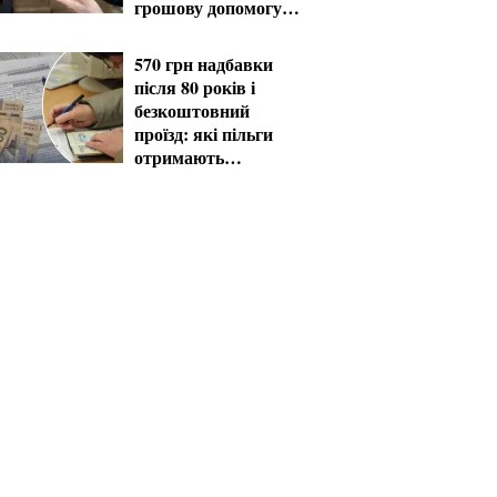
грошову допомогу в
серпні
570 грн надбавки
після 80 років і
безкоштовний
проїзд: які пільги
отримають
пенсіонери в серпні