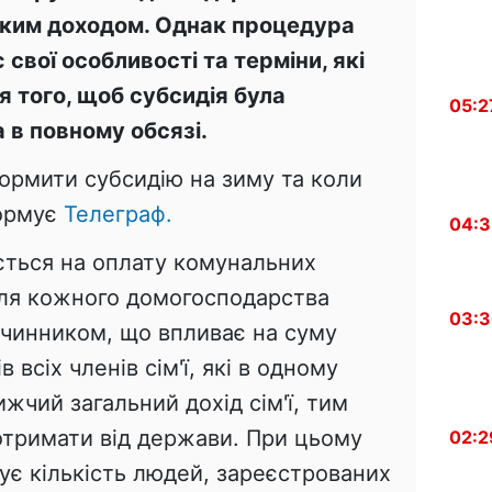
ьким доходом. Однак процедура
свої особливості та терміни, які
 того, щоб субсидія була
05:2
 в повному обсязі.
ормити субсидію на зиму та коли
формує
Телеграф.
04:
ається на оплату комунальних
для кожного домогосподарства
03:
 чинником, що впливає на суму
 всіх членів сім'ї, які в одному
жчий загальний дохід сім'ї, тим
тримати від держави. При цьому
02:2
ує кількість людей, зареєстрованих