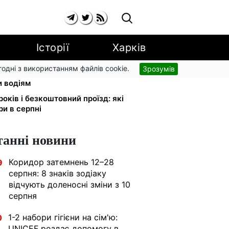
Історії
Харків
згодні з використанням файлів cookie.
Зрозумів
 обміняли на українські:
и водіям
років і безкоштовний проїзд: які
ри в серпні
танні новини
Коридор затемнень 12–28
9
серпня: 8 знаків зодіаку
відчують доленосні зміни з 10
серпня
1-2 набори гігієни на сім'ю:
0
UNICEF роздає допомогу в