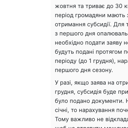
жовтня та триває до 30 к
період громадяни мають 
отримання субсидії. Для 
з першого дня опалювальн
необхідно подати заяву н
будуть подані протягом 
періоду (до 1 грудня), на
першого дня сезону.
У разі, якщо заява на отр
грудня, субсидія буде пр
було подано документи. 
січні, то нарахування поч
Тому важливо не відклада