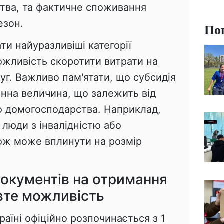
тва, та фактичне споживання
езон.
По
и найуразливіші категорії
ожливість скоротити витрати на
г. Важливо пам'ятати, що субсидія
мінна величина, що залежить від
 домогосподарства. Наприклад,
, люди з інвалідністю або
кож може вплинути на розмір
документів на отримання
авте можливість
аїні офіційно розпочинається з 1