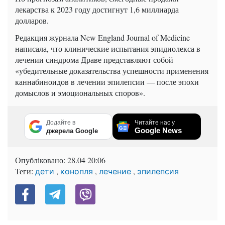
лекарства к 2023 году достигнут 1,6 миллиарда
долларов.
Редакция журнала New England Journal of Medicine
написала, что клинические испытания эпидиолекса в
лечении синдрома Драве представляют собой
«убедительные доказательства успешности применения
каннабиноидов в лечении эпилепсии — после эпохи
домыслов и эмоциональных споров».
Додайте в
Читайте нас у
Google News
джерела Google
Опубліковано:
28.04 20:06
Теги:
,
,
,
дети
конопля
лечение
эпилепсия