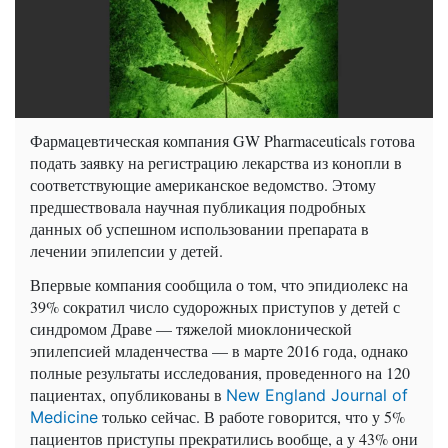
Фармацевтическая компания GW Pharmaceuticals готова
подать заявку на регистрацию лекарства из конопли в
соответствующие американское ведомство. Этому
предшествовала научная публикация подробных
данных об успешном использовании препарата в
лечении эпилепсии у детей.
Впервые компания сообщила о том, что эпидиолекс на
39% сократил число судорожных приступов у детей с
синдромом Драве — тяжелой миоклонической
эпилепсией младенчества — в марте 2016 года, однако
полные результаты исследования, проведенного на 120
пациентах, опубликованы в
New England Journal of
только сейчас. В работе говорится, что у 5%
Medicine
пациентов приступы прекратились вообще, а у 43% они