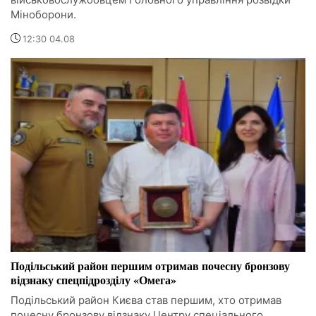
Міноборони.
12:30 04.08
Подільський район першим отримав почесну бронзову
відзнаку спецпідрозділу «Омега»
Подільський район Києва став першим, хто отримав
почесну бронзову відзнаку Центру спеціального