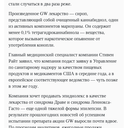
стали случаться в два раза реже.
Произведенное GW лекарство — сироп,
представляющий собой очищенный каннабидиол, один
из активных компонентов марихуаны. Он содержит
менее 0,1% тетрагидроканнабинола — вещества,
которое вызывает наркотическое опьянение от
употребления конопли.
Главный медицинский специалист компании Стивен
Райт заявил, что компания подаст заявку в Управление
по санитарному надзору за качеством пищевых
продуктов и медикаментов США в середине года, а в
европейское соответствующее ведомство — чуть позже
в этом же году.
Компания хочет продавать эпидиолекс в качестве
лекарства от синдрома Драве и синдрома Леннокса-
Гасто — еще одной тяжелой формы эпилепсии. В
результате прошлогодних новостей об успешном
испытании препарата акции GW выросли почти вдвое.
По прогнозам аналитиков, ежегодные продажи