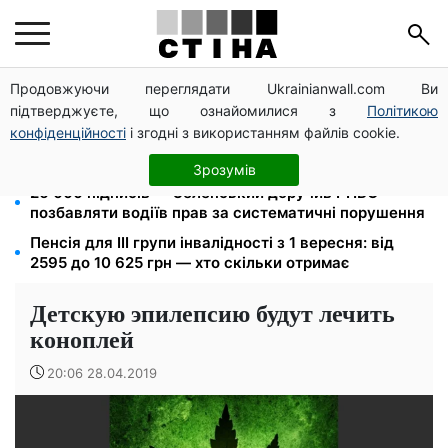
Продовжуючи переглядати Ukrainianwall.com Ви
120 000 грн на авто: компенсацію для ветеранів
підтверджуєте, що ознайомилися з
Політикою
хочуть поширити на III групу інвалідності
конфіденційності
і згодні з використанням файлів cookie.
Звільнені з полону безплатно відновлять
посвідчення водія: умови від МВС
Зрозумів
26 000 підписів — Зеленський доручив РНБО
позбавляти водіїв прав за систематичні порушення
Пенсія для III групи інвалідності з 1 вересня: від
2595 до 10 625 грн — хто скільки отримає
Детскую эпилепсию будут лечить
коноплей
20:06 28.04.2019