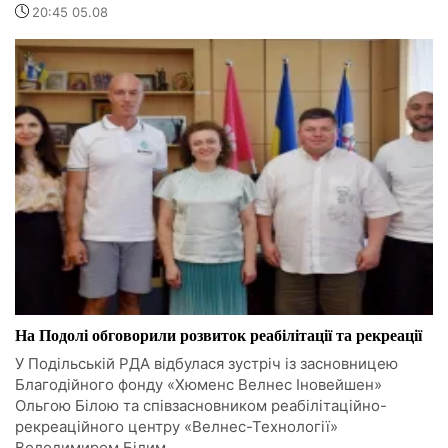
20:45 05.08
На Подолі обговорили розвиток реабілітації та рекреації
У Подільській РДА відбулася зустріч із засновницею
Благодійного фонду «Хюменс Велнес Іновейшен»
Ольгою Білою та співзасновником реабілітаційно-
рекреаційного центру «Велнес-Технології»
Володимиром Білим.