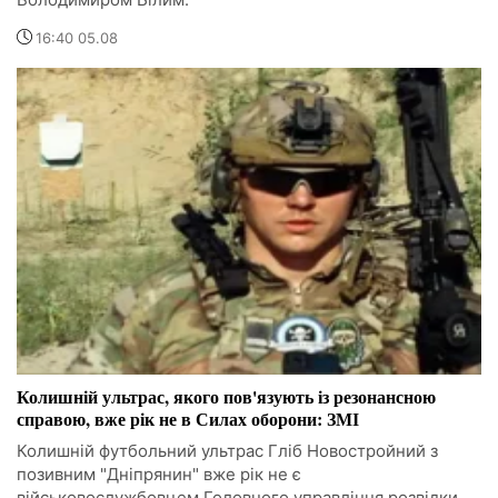
16:40 05.08
Колишній ультрас, якого пов'язують із резонансною
справою, вже рік не в Силах оборони: ЗМІ
Колишній футбольний ультрас Гліб Новостройний з
позивним "Дніпрянин" вже рік не є
військовослужбовцем Головного управління розвідки