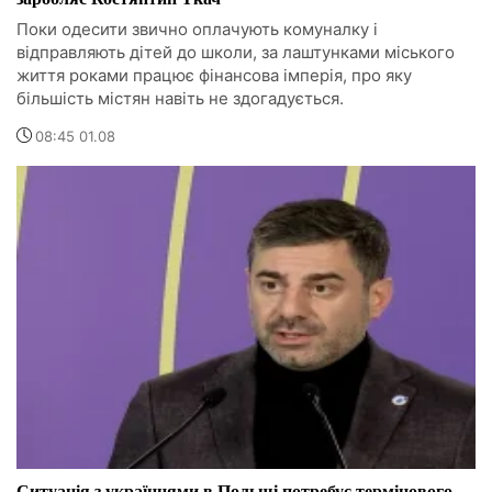
Поки одесити звично оплачують комуналку і
відправляють дітей до школи, за лаштунками міського
життя роками працює фінансова імперія, про яку
більшість містян навіть не здогадується.
08:45 01.08
Ситуація з українцями в Польщі потребує термінового