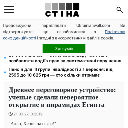
Продовжуючи переглядати Ukrainianwall.com Ви
125 грн за куб води: закон №4777 запустив подвійне
підтверджуєте, що ознайомилися з
Політикою
подорожчання тарифів у регіонах
конфіденційності
і згодні з використанням файлів cookie.
Пенсія по інвалідності III групи з вересня: від 2595
до 10 625 грн — хто скільки отримає
Зрозумів
26 000 підписів — Зеленський доручив РНБО
позбавляти водіїв прав за систематичні порушення
Пенсія для III групи інвалідності з 1 вересня: від
2595 до 10 625 грн — хто скільки отримає
Древнее переговорное устройство:
ученые сделали невероятное
открытие в пирамидах Египта
21:03 27.10.2019
"Алло, Хеопс на связи!"