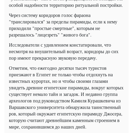
особой надобности территорию ритуальной постройки.
Через систему коридоров голос фараона
"транслировался" за пределы пирамиды, если к нему
приходили "простые смертные", которым не
разрешалось "лицезреть" "живого бога".
Исследователи с удивлением констатировали, что
несмотря на внушительный возраст, коридоры до сих
пор имеют прекрасную звуковую передачу.
Отметим, что ежегодно десятки тысяч туристов
приезжают в Египет не только чтобы отдохнуть на
известных курортах, но и чтобы своими глазами
увидеть древние египетские пирамиды, вокруг которых
существует немало тайн и загадок. И недавно группа
археологов под руководством Камиля Курашкевича из
Варшавского университета обнаружила таинственный
ров, который окружает египетскую пирамиду Джосера,
которую считают древнейшим каменным строением в
мире, сохранившимся до наших дней.