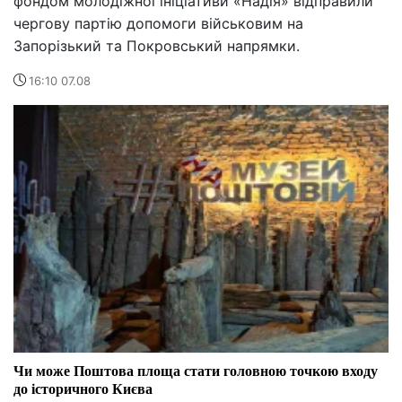
фондом молодіжної ініціативи «Надія» відправили
чергову партію допомоги військовим на
Запорізький та Покровський напрямки.
16:10 07.08
Чи може Поштова площа стати головною точкою входу
до історичного Києва