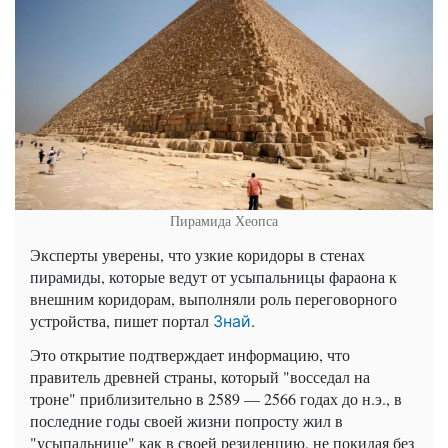
Пирамида Хеопса
Эксперты уверены, что узкие коридоры в стенах
пирамиды, которые ведут от усыпальницы фараона к
внешним коридорам, выполняли роль переговорного
устройства, пишет портал
.
Знай
Это открытие подтверждает информацию, что
правитель древней страны, который "восседал на
троне" приблизительно в 2589 — 2566 годах до н.э., в
последние годы своей жизни попросту жил в
"усыпальнице" как в своей резиденцию, не покидая без