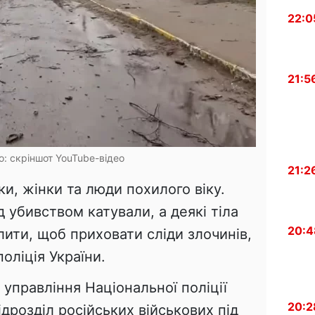
22:0
21:5
о: скріншот YouTube-відео
21:2
и, жінки та люди похилого віку.
 убивством катували, а деякі тіла
20:4
ити, щоб приховати сліди злочинів,
оліція України.
 управління Національної поліції
20:2
ідрозділ російських військових під