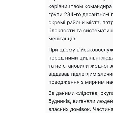
керівництвом командира 
групи 234-го десантно-ш
окремі райони міста, пат
блокпости та систематич
мешканців.
При цьому військовослуж
перед ними цивільні люди,
та не становили жодної з
віддавав підлеглим злоч
поводження з мирним на
За даними слідства, оку
будинків, виганяли людей
власних домівок. Частин