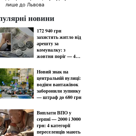
лише до Львова
пулярні новини
172 940 грн
захистять житло від
арешту за
комуналку: з
жовтня поріг — 432
тисячі
Новий знак на
центральній вулиці:
водіям вантажівок
заборонили зупинку
— штраф до 680 грн
Виплати ВПО у
серпні — 2000 і 3000
грн: 4 категорії
переселенців мають