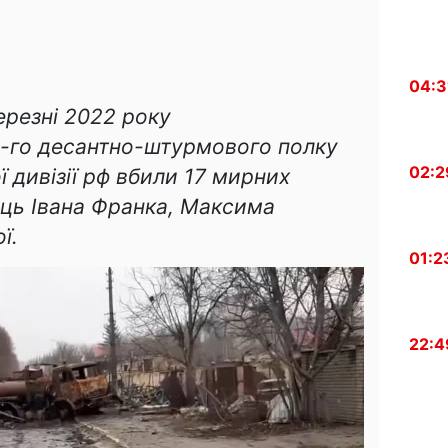
04:3
березні 2022 року
4-го десантно-штурмового полку
02:2
 дивізії рф вбили 17 мирних
иць Івана Франка, Максима
ї.
01:2
22:4