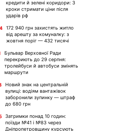
кредити й зелені коридори: 3
кроки стримати ціни після
ударів рф
172 940 грн захистять житло
4
від арешту за комуналку: з
жовтня поріг — 432 тисячі
Бульвар Верховної Ради
1
перекриють до 29 серпня:
тролейбуси й автобуси змінять
маршрути
Новий знак на центральній
8
вулиці: водіям вантажівок
заборонили зупинку — штраф
до 680 грн
Затримки понад 10 годин:
5
поїзди №41 і №83 через
Дніпропетровщину курсують