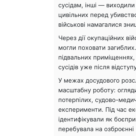
сусідам, інші — виходили 
цивільних перед убивство
військові намагалися зн
Через дії окупаційних вій
могли поховати загиблих.
підвальних приміщеннях, 
сусідів уже після відступу
У межах досудового розс
масштабну роботу: огляди 
потерпілих, судово-медич
експерименти. Під час ек
ідентифікували як боєпри
перебувала на озброєнні