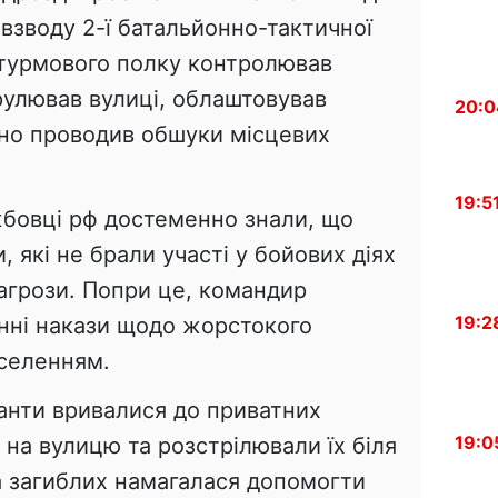
взводу 2-ї батальйонно-тактичної
турмового полку контролював
рулював вулиці, облаштовував
20:0
но проводив обшуки місцевих
19:5
бовці рф достеменно знали, що
 які не брали участі у бойових діях
агрози. Попри це, командир
19:2
инні накази щодо жорстокого
селенням.
панти вривалися до приватних
19:0
 на вулицю та розстрілювали їх біля
а загиблих намагалася допомогти