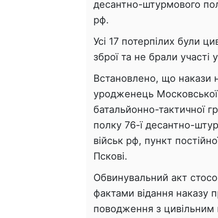
десантно-штурмового полк
рф.
Усі 17 потерпілих були ц
зброї та не брали участі 
Встановлено, що накази н
уродженець Московської 
батальйонно-тактичної г
полку 76-ї десантно-штур
військ рф, пункт постійн
Пскові.
Обвинувальний акт стосо
фактами відання наказу 
поводження з цивільним н