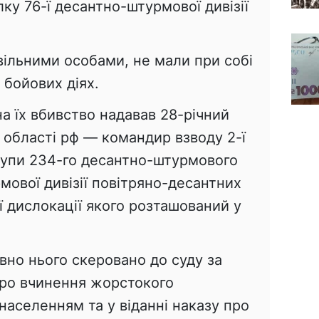
у 76-ї десантно-штурмової дивізії
ивільними особами, не мали при собі
у бойових діях.
а їх вбивство надавав 28-річний
області рф — командир взводу 2-ї
рупи 234-го десантно-штурмового
мової дивізії повітряно-десантних
ої дислокації якого розташований у
вно нього скеровано до суду за
про вчинення жорстокого
аселенням та у віданні наказу про