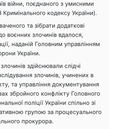
аїв війни, поєднаного з умисними
38 Кримінального кодексу України).
аченого та зібрати додаткові
до воєнних злочинів вдалося,
ції, наданій Головним управлінням
орони України.
злочинів здійснювали слідчі
зслідування злочинів, учинених в
кту, та управління документування
вах збройного конфлікту Головного
нальної поліції України спільно зі
ативною групою за процесуального
ального прокурора.