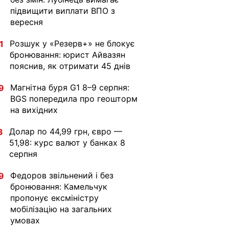
підвищити виплати ВПО з
вересня
Розшук у «Резерв+» не блокує
1
бронювання: юрист Айвазян
пояснив, як отримати 45 днів
Магнітна буря G1 8–9 серпня:
9
BGS попередила про геошторм
на вихідних
Долар по 44,99 грн, євро —
3
51,98: курс валют у банках 8
серпня
Федоров звільнений і без
9
бронювання: Камельчук
пропонує ексміністру
мобілізацію на загальних
умовах