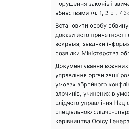
порушення законів і звич
вбивствами (ч. 1, 2 ст. 4
Встановити особу обвинув
докази його причетності 
зокрема, завдяки інформа
розвідки Міністерства об
Документування воєнних 
управління організації ро
умовах збройного конфлі
злочинів, учинених в умо
слідчого управління Націо
спеціальною слідчо-опер
керівництва Офісу Генер