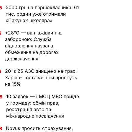
5000 грн на першокласника: 61
5
тис. родин уже отримали
«Пакунок школяра»
+28°C — вантажівки під
6
забороною: Служба
відновлення назвала
обмеження на дорогах
держзначення
20 із 25 АЗС знищено на трасі
6
Харків–Полтава: ціни зростуть
на 15%
10 заявок — і МСЦ МВС приїде
8
у громаду: обмін прав,
реєстрація авто та
міжнародне посвідчення
Novus просить страхування,
8