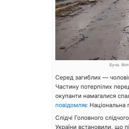
Буча. Фот
Серед загиблих — чоловік
Частину потерпілих перед
окупанти намагалися спал
повідомляє
Національна п
Слідчі Головного слідчого
України встановили, що п