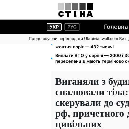
Головна
УКР
РУС
Продовжуючи переглядати Ukrainianwall.com Ви 
172 940 грн захистять житло від 
жовтня поріг — 432 тисячі
Виплати ВПО у серпні — 2000 і 30
переселенців мають терміново о
Виганяли з буди
спалювали тіла: 
скерували до су
рф, причетного 
цивільних