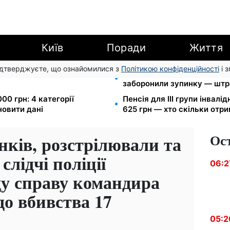
Київ
Поради
Життя
підтверджуєте, що ознайомилися з
Політикою конфіденційності
і 
арешту за комуналку: з
Новий знак на центральній
заборонили зупинку — штр
00 грн: 4 категорії
Пенсія для III групи інвалід
новити дані
625 грн — хто скільки отр
Ос
нків, розстрілювали та
слідчі поліції
06:2
ду справу командира
до вбивства 17
05:2