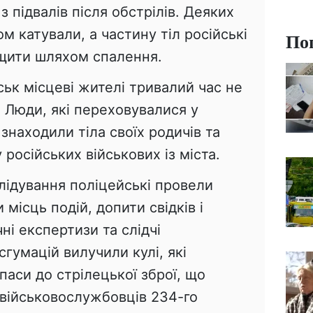
з підвалів після обстрілів. Деяких
м катували, а частину тіл російські
По
ищити шляхом спалення.
ськ місцеві жителі тривалий час не
 Люди, які переховувалися у
знаходили тіла своїх родичів та
 російських військових із міста.
лідування поліцейські провели
місць подій, допити свідків і
ні експертизи та слідчі
сгумацій вилучили кулі, які
паси до стрілецької зброї, що
 військовослужбовців 234-го