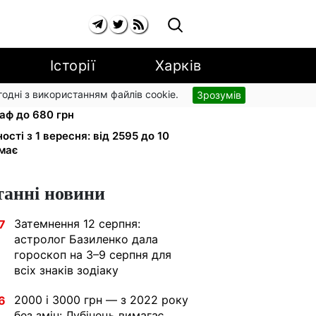
Історії
Харків
згодні з використанням файлів cookie.
Зрозумів
 вулиці: водіям вантажівок
аф до 680 грн
ності з 1 вересня: від 2595 до 10
имає
танні новини
Затемнення 12 серпня:
7
астролог Базиленко дала
гороскоп на 3–9 серпня для
всіх знаків зодіаку
2000 і 3000 грн — з 2022 року
6
без змін: Лубінець вимагає