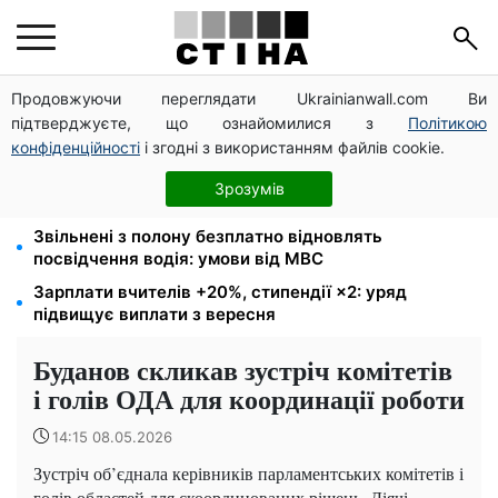
Продовжуючи переглядати Ukrainianwall.com Ви
172 940 грн захистять житло від арешту за
підтверджуєте, що ознайомилися з
Політикою
комуналку: з жовтня поріг — 432 тисячі
конфіденційності
і згодні з використанням файлів cookie.
Новий знак на центральній вулиці: водіям
вантажівок заборонили зупинку — штраф до 680
Зрозумів
грн
Звільнені з полону безплатно відновлять
посвідчення водія: умови від МВС
Зарплати вчителів +20%, стипендії ×2: уряд
підвищує виплати з вересня
Буданов скликав зустріч комітетів
і голів ОДА для координації роботи
14:15 08.05.2026
Зустріч об’єднала керівників парламентських комітетів і
голів областей для скоординованих рішень. Діячі