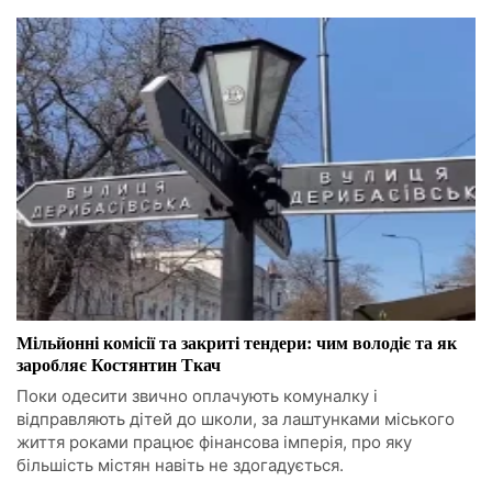
Мільйонні комісії та закриті тендери: чим володіє та як
заробляє Костянтин Ткач
Поки одесити звично оплачують комуналку і
відправляють дітей до школи, за лаштунками міського
життя роками працює фінансова імперія, про яку
більшість містян навіть не здогадується.