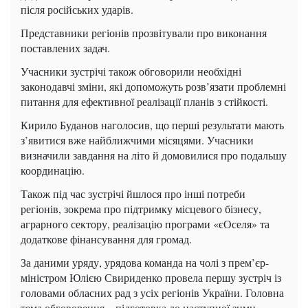
після російських ударів.
Представники регіонів прозвітували про виконання
поставлених задач.
Учасники зустрічі також обговорили необхідні
законодавчі зміни, які допоможуть розв’язати проблемні
питання для ефективної реалізації планів з стійкості.
Кирило Буданов наголосив, що перші результати мають
з’явитися вже найближчими місяцями. Учасники
визначили завдання на літо й домовилися про подальшу
координацію.
Також під час зустрічі йшлося про інші потреби
регіонів, зокрема про підтримку місцевого бізнесу,
аграрного сектору, реалізацію програми «єОселя» та
додаткове фінансування для громад.
За даними уряду, урядова команда на чолі з прем’єр-
міністром Юлією Свириденко провела першу зустріч із
головами обласних рад з усіх регіонів України. Головна
тема обговорення – підготовка до наступної зими.