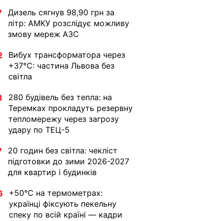
Дизель сягнув 98,90 грн за
7
літр: АМКУ розслідує можливу
змову мереж АЗС
Вибух трансформатора через
2
+37°C: частина Львова без
світла
280 будівель без тепла: на
3
Теремках прокладуть резервну
тепломережу через загрозу
удару по ТЕЦ-5
20 годин без світла: чекліст
7
підготовки до зими 2026-2027
для квартир і будинків
+50°C на термометрах:
6
українці фіксують пекельну
спеку по всій країні — кадри