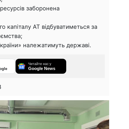
 ресурсів заборонена
о капіталу АТ відбуватиметься за
иємства;
України» належатимуть державі.
Читайте нас у
Google News
ogle
3