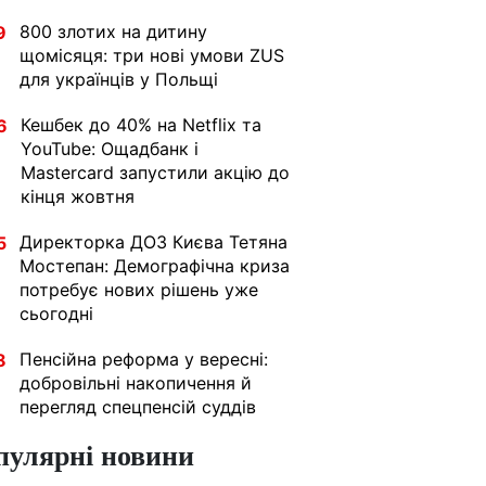
800 злотих на дитину
9
щомісяця: три нові умови ZUS
для українців у Польщі
Кешбек до 40% на Netflix та
6
YouTube: Ощадбанк і
Mastercard запустили акцію до
кінця жовтня
Директорка ДОЗ Києва Тетяна
5
Мостепан: Демографічна криза
потребує нових рішень уже
сьогодні
Пенсійна реформа у вересні:
8
добровільні накопичення й
перегляд спецпенсій суддів
пулярні новини