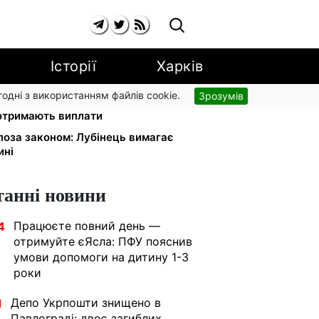
Історії
Харків
згодні з використанням файлів cookie.
Зрозумів
онду США: люди з інвалідністю I-
 отримають виплати
 поза законом: Лубінець вимагає
ині
танні новини
Працюєте повний день —
4
отримуйте єЯсла: ПФУ пояснив
умови допомоги на дитину 1-3
роки
Депо Укрпошти знищено в
1
Павлограді: двоє загиблих,