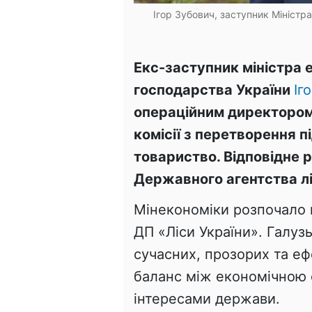
Ігор Зубович, заступник Міністр
Екс-заступник міністра е
господарства України
Іг
операційним директором
комісії з перетворення 
товариство. Відповідне
Державного агентства лі
Мінекономіки розпочало
ДП «Ліси України». Галуз
сучасних, прозорих та е
баланс між економічною с
інтересами держави.