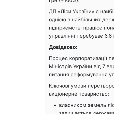
грн (+166%).
ДП «Ліси України» є найб
однією з найбільших дер
підприємстві працює понад
управлінні перебуває 6,6 
Довідково:
Процес корпоратизації п
Міністрів України від 7 в
питання реформування упр
Ключові умови перетворе
акціонерне товариство:
власником земель лі
залишається держава