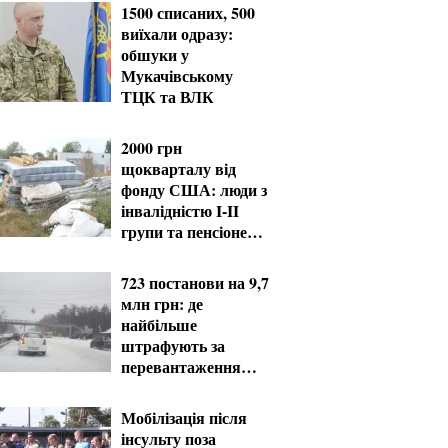
1500 списаних, 500
виїхали одразу:
обшуки у
Мукачівському
ТЦК та ВЛК
2000 грн
щокварталу від
фонду США: люди з
інвалідністю I-II
групи та пенсіонери
60+ отримають
виплати
723 постанови на 9,7
млн грн: де
найбільше
штрафують за
перевантаження
фур
Мобілізація після
інсульту поза