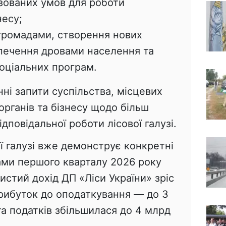
зованих умов для роботи
несу;
 громадами, створення нових
зпечення дровами населення та
оціальних програм.
нні запити суспільства, місцевих
рганів та бізнесу щодо більш
ідповідальної роботи лісової галузі.
ї галузі вже демонструє конкретні
ами першого кварталу 2026 року
истий дохід ДП «Ліси України» зріс
прибуток до оподаткування — до 3
та податків збільшилася до 4 млрд