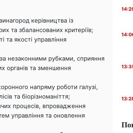
14:2
 винагород керівництва із
их та збалансованих критеріїв;
14:0
і та якості управління
за незаконними рубками, сприяння
13:3
их органів та зменшення
оронного напряму роботи галузі,
ісів та біорізноманіття;
13:2
ичих процесів, впровадження
тем управління та оновлення
По