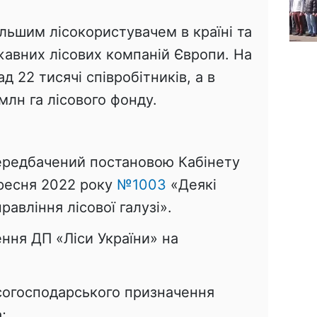
ільшим лісокористувачем в країні та
жавних лісових компаній Європи. На
 22 тисячі співробітників, а в
млн га лісового фонду.
ередбачений постановою Кабінету
ересня 2022 року
№1003
«Деякі
авління лісової галузі».
ння ДП «Ліси України» на
согосподарського призначення
;