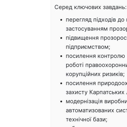
Серед ключових завдань:
перегляд підходів до
застосуванням прозор
підвищення прозорост
підприємством;
посилення контролю 
роботі правоохоронн
корупційних ризиків;
посилення природоох
захисту Карпатських л
модернізація виробн
автоматизованих сис
технічної бази;