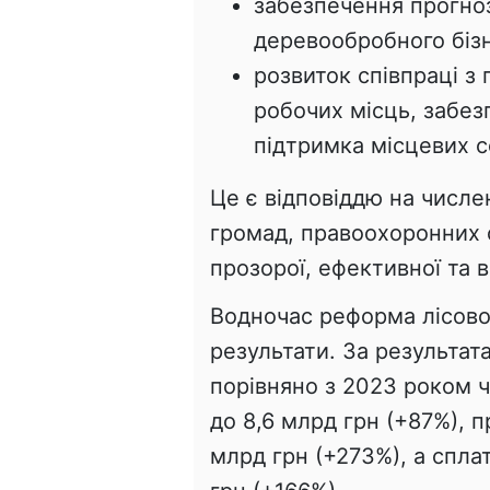
забезпечення прогно
деревообробного біз
розвиток співпраці з
робочих місць, забе
підтримка місцевих с
Це є відповіддю на числе
громад, правоохоронних о
прозорої, ефективної та в
Водночас реформа лісово
результати. За результат
порівняно з 2023 роком ч
до 8,6 млрд грн (+87%), 
млрд грн (+273%), а спла