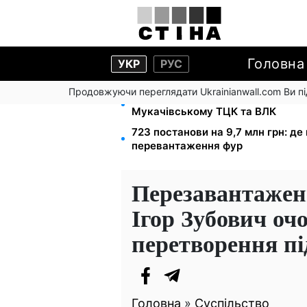
Головна
УКР
РУС
Продовжуючи переглядати Ukrainianwall.com Ви 
1500 списаних, 500 виїхали одра
Мукачівському ТЦК та ВЛК
723 постанови на 9,7 млн грн: д
перевантаження фур
Перезавантажен
Ігор Зубович оч
перетворення п
Головна
»
Суспільство