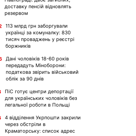
доставку пенсій відновлять
резервом
113 млрд грн заборгували
2
українці за комуналку: 830
тисяч проваджень у реєстрі
боржників
Дані чоловіків 18-60 років
6
передадуть Міноборони:
податкова звірить військовий
облік за 90 днів
ПіС готує центри депортації
3
для українських чоловіків без
легальної роботи в Польщі
4 відділення Укрпошти закрили
6
через обстріли в
Краматорську: список адрес