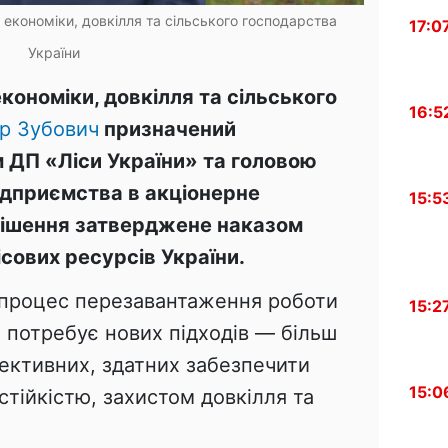
а економіки, довкілля та сільського господарства
17:0
України
кономіки, довкілля та сільського
16:5
ор Зубович
призначений
 ДП «Ліси України» та головою
підприємства в акціонерне
15:5
 рішення затверджене наказом
сових ресурсів України.
 процес перезавантаження роботи
15:2
ь потребує нових підходів — більш
фективних, здатних забезпечити
15:0
тійкістю, захистом довкілля та