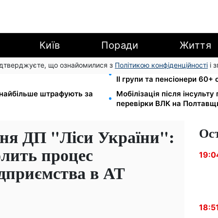
Київ
Поради
Життя
підтверджуєте, що ознайомилися з
Політикою конфіденційності
і 
зу: обшуки у
2000 грн щокварталу від ф
II групи та пенсіонери 60+
е найбільше штрафують за
Мобілізація після інсульту
перевірки ВЛК на Полтавщ
Ос
ня ДП "Ліси України":
олить процес
19:0
ідприємства в АТ
18:5