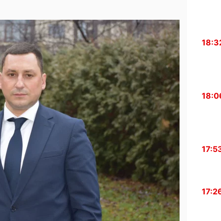
18:3
18:0
17:5
17:2