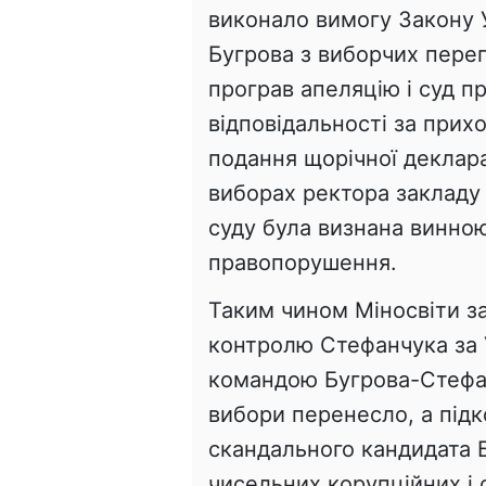
виконало вимогу Закону У
Бугрова з виборчих перег
програв апеляцію і суд п
відповідальності за прихо
подання щорічної деклара
виборах ректора закладу 
суду була визнана винною
правопорушення.
Таким чином Міносвіти з
контролю Стефанчука за 
командою Бугрова-Стефан
вибори перенесло, а під
скандального кандидата Б
чисельних корупційних і 