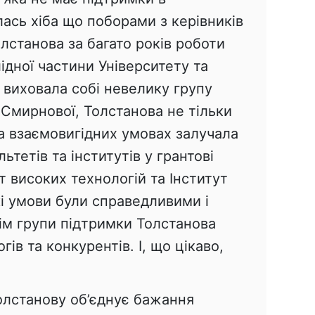
лась хіба що поборами з керівників
лстанова за багато років роботи
дної частини Університету та
виховала собі невелику групу
д Смирнової, Толстанова не тільки
на взаємовигідних умовах залучала
ьтетів та інститутів у грантові
т високих технологій та Інститут
акі умови були справедливими і
ім групи підтримки Толстанова
ів та конкурентів. І, що цікаво,
Толстанову об’єднує бажання