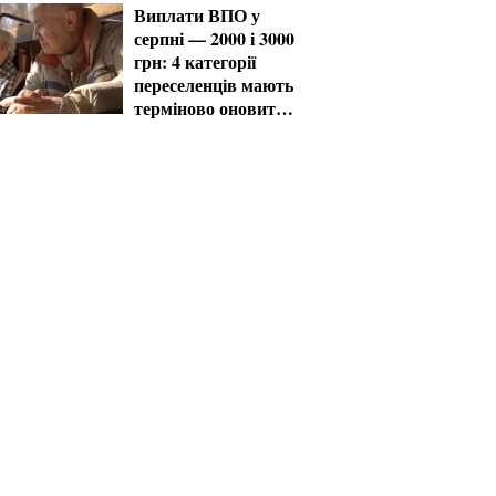
загальних умовах
Виплати ВПО у
серпні — 2000 і 3000
грн: 4 категорії
переселенців мають
терміново оновити
дані