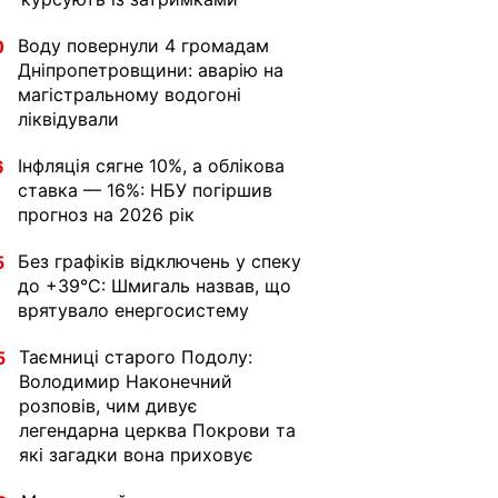
Воду повернули 4 громадам
0
Дніпропетровщини: аварію на
магістральному водогоні
ліквідували
Інфляція сягне 10%, а облікова
6
ставка — 16%: НБУ погіршив
прогноз на 2026 рік
Без графіків відключень у спеку
5
до +39°C: Шмигаль назвав, що
врятувало енергосистему
Таємниці старого Подолу:
5
Володимир Наконечний
розповів, чим дивує
легендарна церква Покрови та
які загадки вона приховує