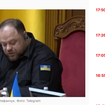
17:5
17:2
17:0
16:5
тефанчук. Фото: Telegram