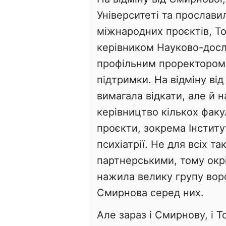
Університеті та прослави
міжнародних проєктів, То
керівником Науково-дослі
профільним проректором 
підтримки. На відміну ві
вимагала відкати, але й 
керівництво кількох факул
проєкти, зокрема Інститу
психіатрії. Не для всіх т
партнерськими, тому окр
нажила велику групу ворог
Смирнова серед них.
Але зараз і Смирнову, і 