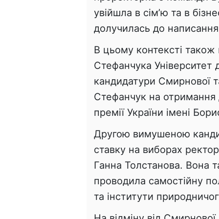
увійшла в сім’ю та в біз
долучилась до написання
В цьому контексті також 
Стефанчука Університет д
кандидатури Смирнової 
Стефанчук на отримання 
премії України імені Бори
Другою вимушеною канди
ставку на виборах ректор
Ганна Толстанова. Вона т
проводила самостійну пол
та інститути природничог
На відміну від Смирнової