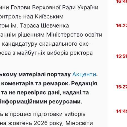
16:4
ини Голови Верховної Ради України
онтроль над Київським
том ім. Тараса Шевченка
16:2
таннім рішенням Міністерство освіти
ло кандидатуру скандального екс-
ова з майбутніх виборів ректора
15:5
ькому матеріалі порталу
Акценти
.
 коментарів та ремарок. Редакція
15:2
та не перевіряє дані, надані та
и інформаційними ресурсами.
14:4
 в процесі підготовки виборів
 на жовтень 2026 року, Міносвіти