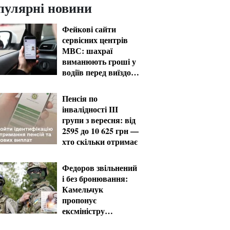
пулярні новини
Фейкові сайти
сервісних центрів
МВС: шахраї
виманюють гроші у
водіїв перед виїздом
за кордон
Пенсія по
інвалідності III
групи з вересня: від
2595 до 10 625 грн —
хто скільки отримає
Федоров звільнений
і без бронювання:
Камельчук
пропонує
ексміністру
мобілізацію на