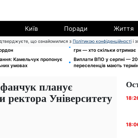
Київ
Поради
Життя
підтверджуєте, що ознайомилися з
Політикою конфіденційності
і 
в МВС: шахраї виманюють
Пенсія по інвалідності III г
кордон
грн — хто скільки отримає
вання: Камельчук пропонує
Виплати ВПО у серпні — 200
льних умовах
переселенців мають термін
Ос
ефанчук планує
и ректора Університету
18:2
18:0