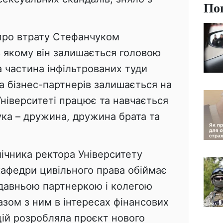
По
про втрату Стефанчуком
в якому він залишається головою
а частина інфільтрованих туди
та бізнес-партнерів залишається на
Університеті працює та навчається
ука – дружина, дружина брата та
ічника ректора Університету
афедри цивільного права обіймає
 давньою партнеркою і колегою
зом з ним в інтересах фінансових
ій розробляла проєкт нового