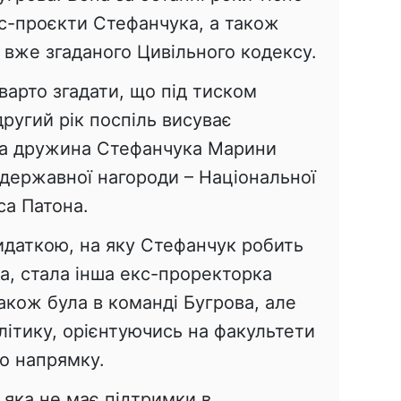
нес-проєкти Стефанчука, а також
 вже згаданого Цивільного кодексу.
варто згадати, що під тиском
ругий рік поспіль висуває
та дружина Стефанчука Марини
державної нагороди – Національної
са Патона.
даткою, на яку Стефанчук робить
а, стала інша екс-проректорка
акож була в команді Бугрова, але
ітику, орієнтуючись на факультети
о напрямку.
, яка не має підтримки в