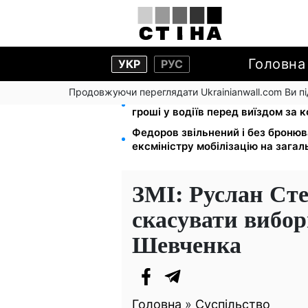
Головна
УКР
РУС
Продовжуючи переглядати Ukrainianwall.com Ви 
Фейкові сайти сервісних центрі
гроші у водіїв перед виїздом за 
Федоров звільнений і без броню
ексміністру мобілізацію на зага
ЗМІ: Руслан Ст
скасувати вибор
Шевченка
Головна
»
Суспільство