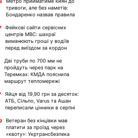
Метро прийматиме киян до
8
тривоги, але без наметів:
Бондаренко назвав правила
Фейкові сайти сервісних
7
центрів МВС: шахраї
виманюють гроші у водіїв
перед виїздом за кордон
Дві труби по 700 мм не
1
пройдуть через парк на
Теремках: КМДА пояснила
маршрут тепломережі
Яйця від 19,90 грн за десяток:
7
АТБ, Сільпо, Varus та Ашан
переписали цінники в серпні
Ветеран без кінцівки мав
9
платити за проїзд через
«квоту»: Укртрансбезпека