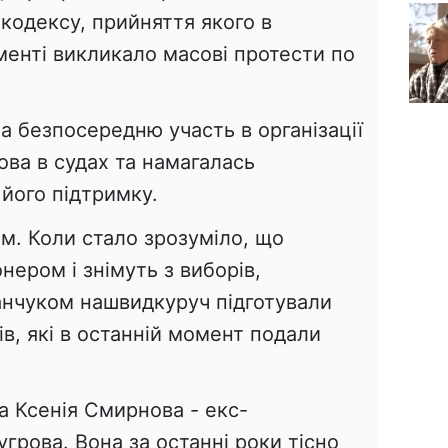
кодексу, прийняття якого в
менті викликало масові протести по
а безпосередню участь в організації
ва в судах та намагалась
його підтримку.
м. Коли стало зрозуміло, що
нером і знімуть з виборів,
анчуком нашвидкуруч підготували
в, які в останній момент подали
 Ксенія Смирнова - екс-
грова. Вона за останні роки тісно