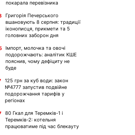
покарала перевізника
Григорія Печерського
8
вшановують 8 серпня: традиції
іконописця, прикмети та 5
головних заборон дня
Імпорт, молочка та овочі
5
подорожчають: аналітик КШЕ
пояснив, чому дефіциту не
буде
125 грн за куб води: закон
7
№4777 запустив подвійне
подорожчання тарифів у
регіонах
80 Гкал для Теремків-1 і
7
Теремків-2: котельня
працюватиме під час блекауту