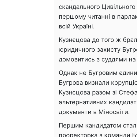
скандального Цивільного 
першому читанні в парла
всій Україні.
Кузнєцова до того ж брал
юридичного захисту Бугро
домовитись з суддями на 
Однак не Бугровим єдини
Бугрова визнали корупціо
Кузнєцова разом зі Стеф
альтернативних кандидаті
документи в Міносвіти.
Першим кандидатом стала
проректорка з команди Бу