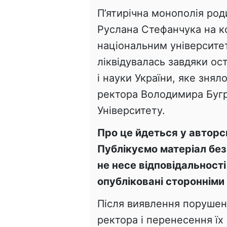
П’ятирічна монополія род
Руслана Стефанчука на к
національним університе
ліквідувалась завдяки ос
і науки України, яке зня
ректора Володимира Бугр
Університету.
Про це йдеться у авторс
Публікуємо матеріал без
не несе відповідальності 
опубліковані стороннім
Після виявлення порушень
ректора і перенесення їх