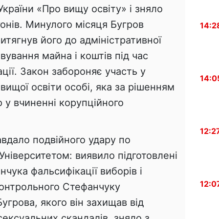
країни «Про вищу освіту» і зняло
онів. Минулого місяця Бугров
14:2
ритягнув його до адміністративної
вування майна і коштів під час
ції. Закон забороняє участь у
14:0
вищої освіти особі, яка за рішенням
 у вчиненні корупційного
12:2
авдало подвійного удару по
Університетом: виявило підготовлені
чука фальсифікації виборів і
12:0
контрольного Стефанчуку
угрова, якого він захищав від
сексуальних скандалів, зняло з