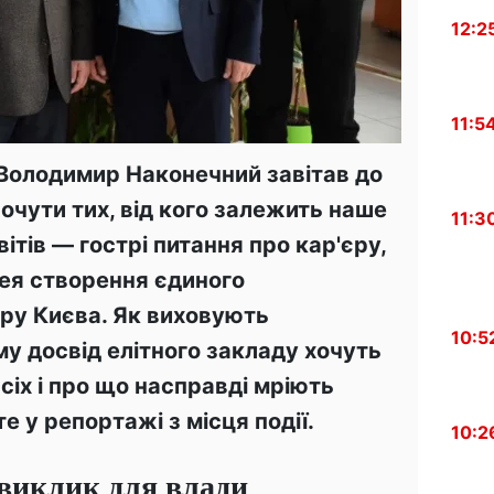
12:2
11:5
 Володимир Наконечний завітав до
очути тих, від кого залежить наше
11:3
вітів — гострі питання про кар'єру,
ея створення єдиного
ру Києва. Як виховують
10:5
ому досвід елітного закладу хочуть
сіх і про що насправді мріють
е у репортажі з місця події.
10:2
 виклик для влади