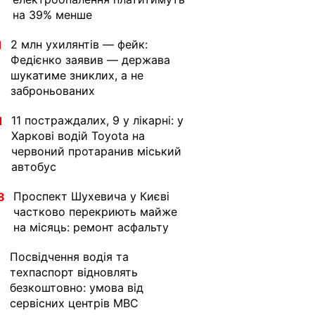
на 39% менше
2 млн ухилянтів — фейк:
1
Федієнко заявив — держава
шукатиме зниклих, а не
заброньованих
11 постраждалих, 9 у лікарні: у
1
Харкові водій Toyota на
червоний протаранив міський
автобус
Проспект Шухевича у Києві
8
частково перекриють майже
на місяць: ремонт асфальту
Посвідчення водія та
1
техпаспорт відновлять
безкоштовно: умова від
сервісних центрів МВС