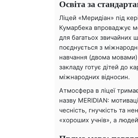
Освіта за стандарт
Ліцей «Меридіан» під ке
Кумарбека впроваджує мо
для багатьох звичайних ш
поєднується з міжнародн
навчання (двома мовами)
закладу готує дітей до ка
міжнародних відносин.
Атмосфера в ліцеї тримає
назву MERIDIAN: мотивація
чесність, гнучкість та н
«хороших учнів», а люде