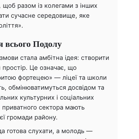
 щоб разом із колегами з інших
ати сучасне середовище, яке
оліття».
я всього Подолу
мови стала амбітна ідея: створити
й простір. Це означає, що
ритою фортецею» — ліцеї та школи
ь, обмінюватимуться досвідом та
ільних культурних і соціальних
и приватного сектора мають
єї громади району.
ада готова слухати, а молодь —