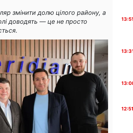
яр змінити долю цілого району, а
13:5
олі доводять — це не просто
ється.
13:3
13:0
12:5