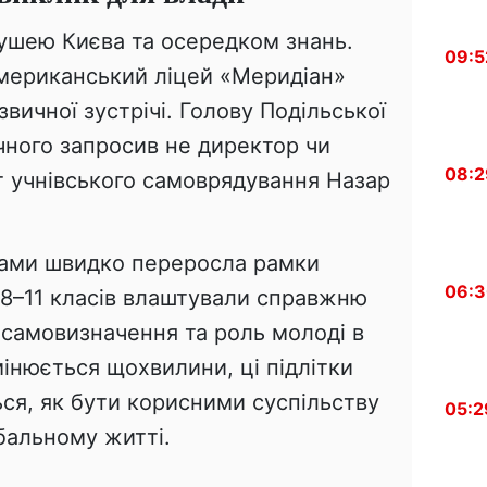
ушею Києва та осередком знань.
09:5
мериканський ліцей «Меридіан»
вичної зустрічі. Голову Подільської
ного запросив не директор чи
08:2
т учнівського самоврядування Назар
ками швидко переросла рамки
06:
ні 8–11 класів влаштували справжню
 самовизначення та роль молоді в
змінюється щохвилини, ці підлітки
ся, як бути корисними суспільству
05:2
обальному житті.