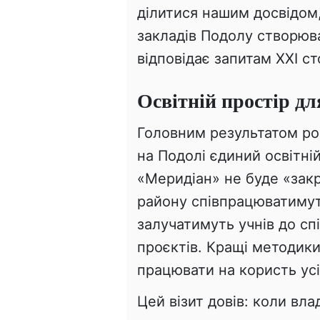
ділитися нашим досвідом,
закладів Подолу створюв
відповідає запитам XXI ст
Освітній простір дл
Головним результатом роз
на Подолі єдиний освітні
«Меридіан» не буде «зак
району співпрацюватимут
залучатимуть учнів до сп
проєктів. Кращі методик
працювати на користь усі
Цей візит довів: коли вл