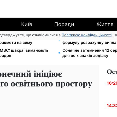
Київ
Поради
Життя
підтверджуєте, що ознайомилися з
Політикою конфіденційності
і 
л Матфій, три суворі
Зарплата 30 000 грн — пен
прикмети на зиму
формулу розрахунку виплат
в МВС: шахраї виманюють
Сонячне затемнення 12 сер
кордон
для всіх знаків зодіаку
Ос
нечний ініціює
го освітнього простору
16:2
14:3