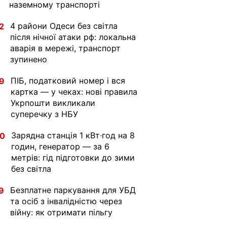
наземному транспорті
4 райони Одеси без світла
2
після нічної атаки рф: локальна
аварія в мережі, транспорт
зупинено
ПІБ, податковий номер і вся
9
картка — у чеках: нові правила
Укрпошти викликали
суперечку з НБУ
Зарядна станція 1 кВт·год на 8
30
годин, генератор — за 6
метрів: гід підготовки до зими
без світла
Безплатне паркування для УБД
9
та осіб з інвалідністю через
війну: як отримати пільгу