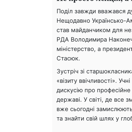
Поділ завжди вважався д
Нещодавно Українсько-А
став майданчиком для нез
РДА Володимира Наконеч
міністерство, а президен
Стасюк.
Зустріч зі старшокласни
«візиту ввічливості». Уч
дискусію про професійне
державі. У світі, де все 
вже сьогодні замислюють
та знайти свій шлях у гл