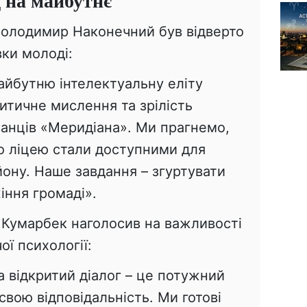
 на майбутнє
Володимир Наконечний був відверто
ки молоді:
айбутню інтелектуальну еліту
итичне мислення та зрілість
ванців «Меридіана». Ми прагнемо,
о ліцею стали доступними для
ону. Наше завдання – згуртувати
іння громаді».
Кумарбек наголосив на важливості
ої психології:
а відкритий діалог – це потужний
свою відповідальність. Ми готові