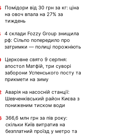
Помідори від 30 грн за кг: ціна
5
на овоч впала на 27% за
тиждень
4 склади Fozzy Group знищила
4
рф: Сільпо попередило про
затримки — полиці порожніють
Церковне свято 9 серпня:
0
апостол Матфій, три суворі
заборони Успенського посту та
прикмети на зиму
Аварія на насосній станції:
2
Шевченківський район Києва з
пониженим тиском води
366,6 млн грн за пів року:
6
скільки Київ витратив на
безплатний проїзд у метро та