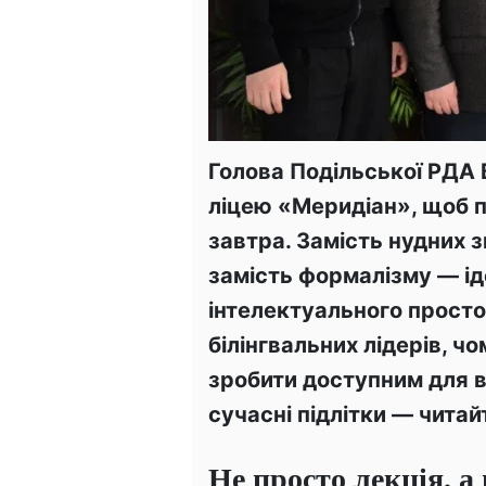
Голова Подільської РДА
ліцею «Меридіан», щоб п
завтра. Замість нудних з
замість формалізму — ід
інтелектуального просто
білінгвальних лідерів, ч
зробити доступним для в
сучасні підлітки — читайт
Не просто лекція, а