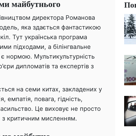
ами майбутнього
По
рівництвом директора Романова
дель, яка здається фантастикою
кіл. Тут українська програма
ими підходами, а білінгвальне
 є нормою. Мультикультурність
р'єри дипломатів та експертів з
ться на семи китах, закладених у
, емпатія, повага, гідність,
енасильство. Це виховує не просто
й з критичним мисленням.