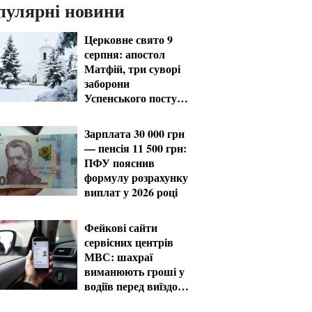
пулярні новини
Церковне свято 9
серпня: апостол
Матфій, три суворі
заборони
Успенського посту
та прикмети на зиму
Зарплата 30 000 грн
— пенсія 11 500 грн:
ПФУ пояснив
формулу розрахунку
виплат у 2026 році
Фейкові сайти
сервісних центрів
МВС: шахраї
виманюють гроші у
водіїв перед виїздом
за кордон