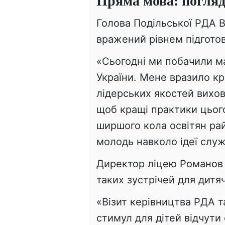
Пряма мова: погляд
Голова Подільської РДА 
вражений рівнем підготов
«Сьогодні ми побачили м
України. Мене вразило кр
лідерських якостей вихо
щоб кращі практики цьог
ширшого кола освітян рай
молодь навколо ідеї служ
Директор ліцею Романов 
таких зустрічей для дитяч
«Візит керівництва РДА т
стимул для дітей відчути 