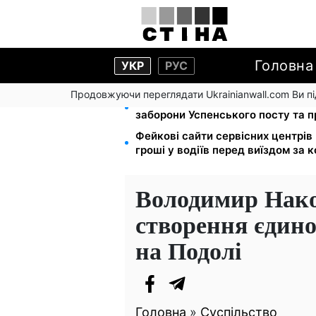
Головна
УКР
РУС
Продовжуючи переглядати Ukrainianwall.com Ви 
Церковне свято 9 серпня: апосто
заборони Успенського посту та 
Фейкові сайти сервісних центрі
гроші у водіїв перед виїздом за 
Володимир Нако
створення єдино
на Подолі
Головна
»
Суспільство