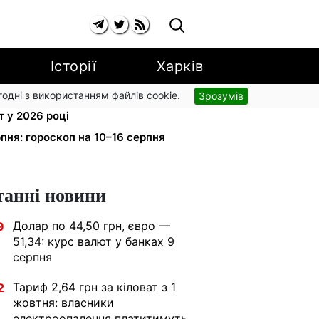
Історії
Харків
згодні з використанням файлів cookie.
Зрозумів
сія 11 500 грн: ПФУ пояснив
 у 2026 році
пня: гороскоп на 10–16 серпня
танні новини
Долар по 44,50 грн, євро —
9
51,34: курс валют у банках 9
серпня
Тариф 2,64 грн за кіловат з 1
2
жовтня: власники
електроопалення платитимуть