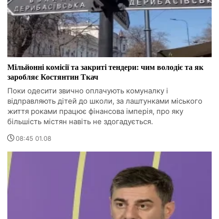
Мільйонні комісії та закриті тендери: чим володіє та як
заробляє Костянтин Ткач
Поки одесити звично оплачують комуналку і
відправляють дітей до школи, за лаштунками міського
життя роками працює фінансова імперія, про яку
більшість містян навіть не здогадується.
08:45 01.08