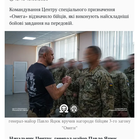
Командування Центру спеціального призначення
«Омега» відзначило бійців, які виконують найскладніші
бойові завдання на передовій.
генерал-майор Павло Яцюк вручив нагороди бійцям 3-го загону
"Омеги"
Начальник Центру, генерал-майор Павло Яцюк,