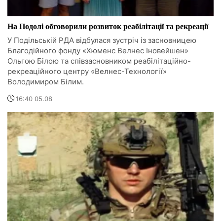
На Подолі обговорили розвиток реабілітації та рекреації
У Подільській РДА відбулася зустріч із засновницею
Благодійного фонду «Хюменс Велнес Іновейшен»
Ольгою Білою та співзасновником реабілітаційно-
рекреаційного центру «Велнес-Технології»
Володимиром Білим.
16:40 05.08