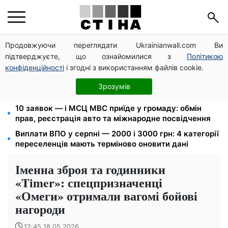
Продовжуючи переглядати Ukrainianwall.com Ви
Пенсія по інвалідності III групи з вересня: від 2595
підтверджуєте, що ознайомилися з
Політикою
до 10 625 грн — хто скільки отримає
конфіденційності
і згодні з використанням файлів cookie.
Федоров звільнений і без бронювання: Камельчук
пропонує ексміністру мобілізацію на загальних
Зрозумів
умовах
10 заявок — і МСЦ МВС приїде у громаду: обмін
прав, реєстрація авто та міжнародне посвідчення
Виплати ВПО у серпні — 2000 і 3000 грн: 4 категорії
переселенців мають терміново оновити дані
Іменна зброя та годинники
«Timer»: спецпризначенці
«Омеги» отримали вагомі бойові
нагороди
12:45 18.05.2026