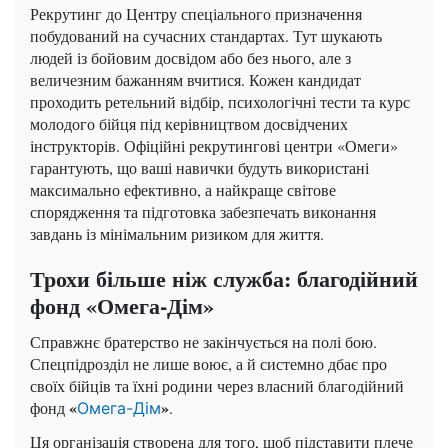
Рекрутинг до Центру спеціального призначення
побудований на сучасних стандартах. Тут шукають
людей із бойовим досвідом або без нього, але з
величезним бажанням вчитися. Кожен кандидат
проходить ретельний відбір, психологічні тести та курс
молодого бійця під керівництвом досвідчених
інструкторів. Офіційні рекрутингові центри «Омеги»
гарантують, що ваші навички будуть використані
максимально ефективно, а найкраще світове
спорядження та підготовка забезпечать виконання
завдань із мінімальним ризиком для життя.
Трохи більше ніж служба: благодійний
фонд «Омега-Дім»
Справжнє братерство не закінчується на полі бою.
Спецпідрозділ не лише воює, а й системно дбає про
своїх бійців та їхні родини через власний благодійний
«
»
фонд
.
Омега-Дім
Ця організація створена для того, щоб підставити плече