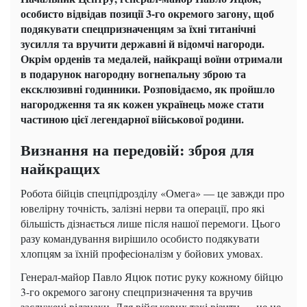
особисто відвідав позиції 3-го окремого загону, щоб
подякувати спецпризначенцям за їхні титанічні
зусилля та вручити державні й відомчі нагороди.
Окрім орденів та медалей, найкращі воїни отримали
в подарунок нагородну вогнепальну зброю та
ексклюзивні годинники. Розповідаємо, як пройшло
нагородження та як кожен українець може стати
частиною цієї легендарної військової родини.
Визнання на передовій: зброя для
найкращих
Робота бійців спецпідрозділу «Омега» — це завжди про
ювелірну точність, залізні нерви та операції, про які
більшість дізнається лише після нашої перемоги. Цього
разу командування вирішило особисто подякувати
хлопцям за їхній професіоналізм у бойових умовах.
Генерал-майор Павло Яцюк потис руку кожному бійцю
3-го окремого загону спецпризначення та вручив
заслужені відзнаки. Для військових такі візити — це не