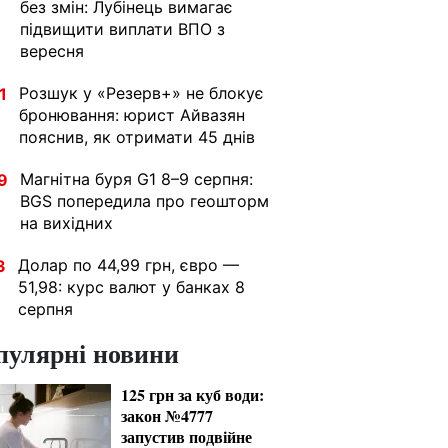
без змін: Лубінець вимагає
підвищити виплати ВПО з
вересня
Розшук у «Резерв+» не блокує
1
бронювання: юрист Айвазян
пояснив, як отримати 45 днів
Магнітна буря G1 8–9 серпня:
9
BGS попередила про геошторм
на вихідних
Долар по 44,99 грн, євро —
3
51,98: курс валют у банках 8
серпня
пулярні новини
125 грн за куб води:
закон №4777
запустив подвійне