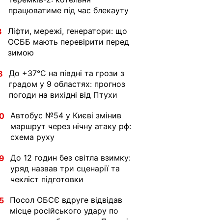
працюватиме під час блекауту
Ліфти, мережі, генератори: що
3
ОСББ мають перевірити перед
зимою
До +37°C на півдні та грози з
8
градом у 9 областях: прогноз
погоди на вихідні від Птухи
Автобус №54 у Києві змінив
0
маршрут через нічну атаку рф:
схема руху
До 12 годин без світла взимку:
9
уряд назвав три сценарії та
чекліст підготовки
Посол ОБСЄ вдруге відвідав
5
місце російського удару по