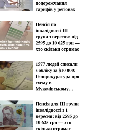
подорожчання
тарифів у регіонах
Пенсія по
інвалідності III
групи з вересня: від
2595 до 10 625 грн —
хто скільки отримає
1577 людей списали
з обліку за $10 000:
Генпрокуратура про
схему в
Мукачівському
ТЦК
Пенсія для III групи
інвалідності з 1
вересня: від 2595 до
10 625 грн — хто
скільки отримає