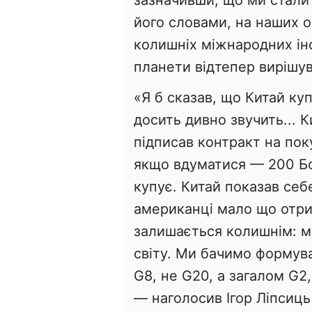
зазначивши, що ми стали 
його словами, на наших о
колишніх міжнародних ін
планети відтепер вирішу
«Я б сказав, що Китай ку
досить дивно звучить... 
підписав контракт на покуп
якщо вдуматися — 200 Бої
купує. Китай показав себ
американці мало що отри
залишається колишнім: м
світу. Ми бачимо формува
G8, не G20, а загалом G2,
— наголосив Ігор Ліпсиць 