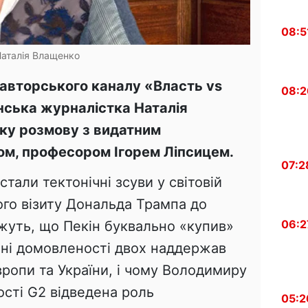
08:5
аталія Влащенко
 авторського каналу «Власть vs
08:2
нська журналістка Наталія
ку розмову з видатним
ом, професором Ігорем Ліпсицем.
07:2
тали тектонічні зсуви у світовій
ого візиту Дональда Трампа до
06:2
жуть, що Пекін буквально «купив»
мні домовленості двох наддержав
ропи та України, і чому Володимиру
ості G2 відведена роль
05:2