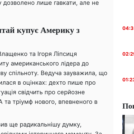
у дозволено лише гавкати, але не
тай купує Америку з
04:3
 Влащенко та Ігоря Ліпсиця
02:2
иту американського лідера до
ову спільноту. Ведуча зауважила, що
01:2
лася в оцінках: дехто пише про
туація свідчить про серйозне
 та тріумф нового, впевненого в
По
ив ще радикальнішу думку,