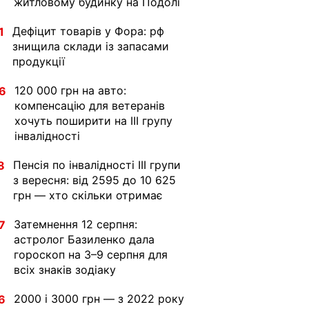
житловому будинку на Подолі
Дефіцит товарів у Фора: рф
1
знищила склади із запасами
продукції
120 000 грн на авто:
6
компенсацію для ветеранів
хочуть поширити на III групу
інвалідності
Пенсія по інвалідності III групи
8
з вересня: від 2595 до 10 625
грн — хто скільки отримає
Затемнення 12 серпня:
7
астролог Базиленко дала
гороскоп на 3–9 серпня для
всіх знаків зодіаку
2000 і 3000 грн — з 2022 року
6