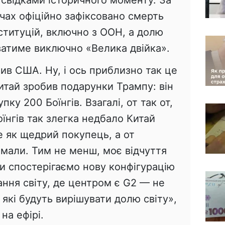
свідками історичного моменту. За
чах офіційно зафіксовано смерть
ституцій, включно з ООН, а долю
ватиме виключно «Велика двійка».
пив США. Ну, і ось приблизно так це
Китай зробив подарунки Трампу: він
ку 200 Боїнгів. Взагалі, от так от,
нгів так злегка недбало Китай
е як щедрий покупець, а от
мали. Тим не менш, моє відчуття
и спостерігаємо нову конфігурацію
ння світу, де центром є G2 — не
 які будуть вирішувати долю світу»,
на ефірі.