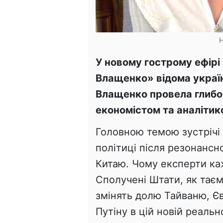
Н
У новому гострому ефірі
Влащенко» відома украї
Влащенко провела глибо
економістом та аналітик
Головною темою зустрічі с
політиці після резонансн
Китаю. Чому експерти ка
Сполучені Штати, як тає
змінять долю Тайваню, Єв
Путіну в цій новій реальн