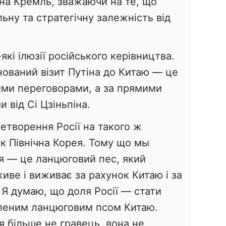
 на Кремль, зважаючи на те, що
ьну та стратегічну залежність від
-які ілюзії російського керівництва.
нований візит Путіна до Китаю — це
ними переговорами, а за прямими
и від Сі Цзіньпіна.
етворення Росії на такого ж
к Північна Корея. Тому що мы
ея — це ланцюговий пес, який
живе і виживає за рахунок Китаю і за
 Я думаю, що доля Росії — стати
леним ланцюговим псом Китаю.
я більше не гравець, вона не