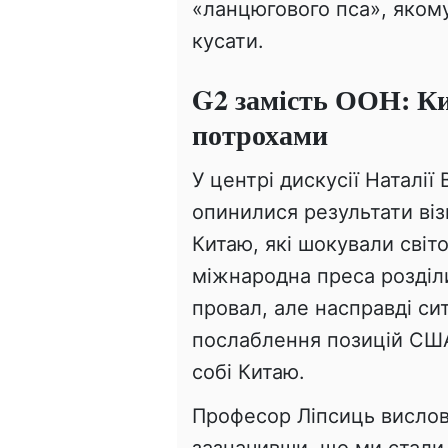
«ланцюгового пса», яком
кусати.
G2 замість ООН: Ки
потрохами
У центрі дискусії Наталії
опинилися результати віз
Китаю, які шокували світ
міжнародна преса розділи
провал, але насправді си
послаблення позицій США
собі Китаю.
Професор Ліпсиць вислов