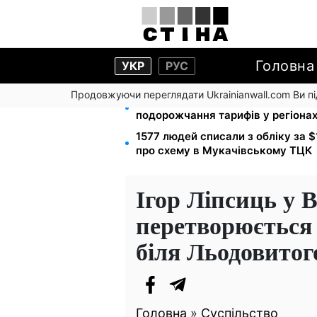
Головна
УКР
РУС
Продовжуючи переглядати Ukrainianwall.com Ви 
125 грн за куб води: закон №477
подорожчання тарифів у регіона
1577 людей списали з обліку за 
про схему в Мукачівському ТЦК
Ігор Ліпсиць у 
перетворюється 
біля Льодовитог
Головна
»
Суспільство