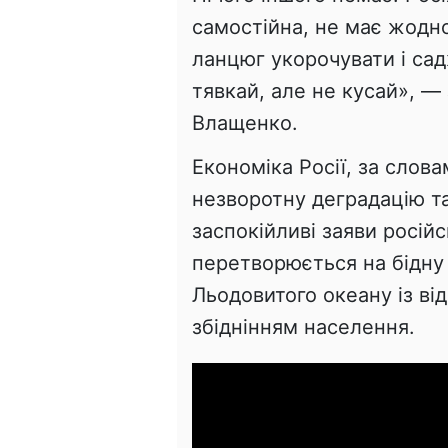
самостійна, не має жодно
ланцюг укорочувати і са
тявкай, але не кусай», — 
Влащенко.
Економіка Росії, за слов
незворотну деградацію та
заспокійливі заяви росій
перетворюється на бідну
Льодовитого океану із ві
збіднінням населення.