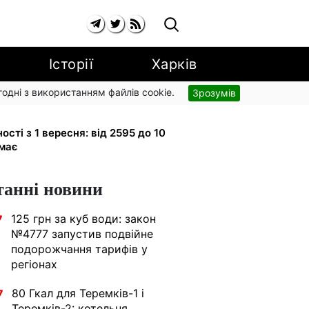
Історії
Харків
згодні з використанням файлів cookie.
Зрозумів
рупи з вересня: від 2595 до 10 625
ності з 1 вересня: від 2595 до 10
имає
танні новини
125 грн за куб води: закон
7
№4777 запустив подвійне
подорожчання тарифів у
регіонах
80 Гкал для Теремків-1 і
7
Теремків-2: котельня