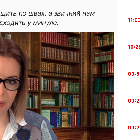
іщить по швах, а звичний нам
11:0
ідходить у минуле.
10:2
09:5
09:2
09:2