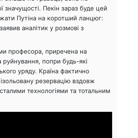
ї значущості. Пекін зараз буде цей
джати Путіна на коротший ланцюг:
заявив аналітик у розмові з
ами професора, приречена на
 руйнування, попри будь-які
ського уряду. Країна фактично
 ізольовану резервацію вздовж
дсталими технологіями та тотальним