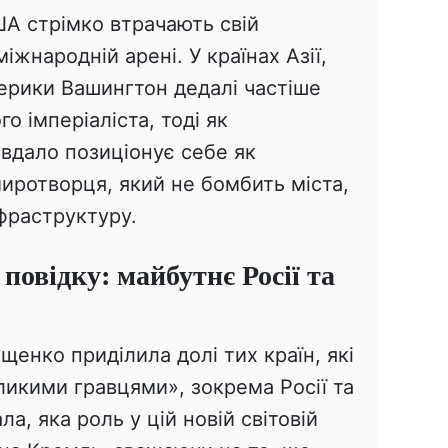
ША стрімко втрачають свій
жнародній арені. У країнах Азії,
ерики Вашингтон дедалі частіше
о імперіаліста, тоді як
вдало позиціонує себе як
иротворця, який не бомбить міста,
нфраструктуру.
повідку: майбутнє Росії та
щенко приділила долі тих країн, які
ликими гравцями», зокрема Росії та
ла, яка роль у цій новій світовій