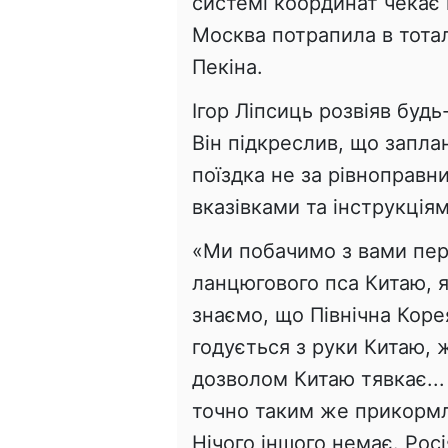
системі координат чекає
Москва потрапила в тотал
Пекіна.
Ігор Ліпсиць розвіяв будь
Він підкреслив, що запла
поїздка не за рівноправ
вказівками та інструкціям
«Ми побачимо з вами пер
ланцюгового пса Китаю, я
знаємо, що Північна Кор
годується з руки Китаю, 
дозволом Китаю тявкає...
точно таким же прикорм
Нічого іншого немає. Росі