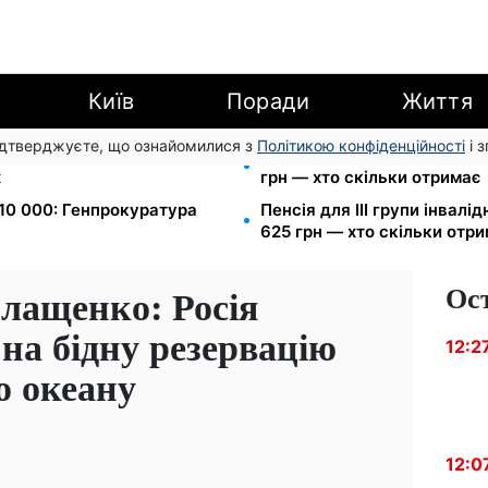
Київ
Поради
Життя
підтверджуєте, що ознайомилися з
Політикою конфіденційності
і 
7 запустив подвійне
Пенсія по інвалідності III г
х
грн — хто скільки отримає
$10 000: Генпрокуратура
Пенсія для III групи інвалід
625 грн — хто скільки отр
Ос
Влащенко: Росія
на бідну резервацію
12:2
о океану
12:0