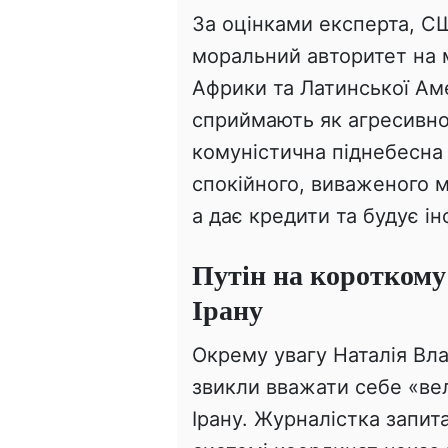
За оцінками експерта, С
моральний авторитет на мі
Африки та Латинської Ам
сприймають як агресивног
комуністична піднебесна 
спокійного, виваженого м
а дає кредити та будує і
Путін на короткому 
Ірану
Окрему увагу Наталія Вла
звикли вважати себе «ве
Ірану. Журналістка запита