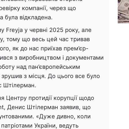
евірку компанії, через що
a була відкладена.
 Freyja у червні 2025 року, але
у, тому що весь цей час тривав
ого, як до нас приїхав прем’єр-
мився з виробництвом і документами
роботу над пан’європейським
зрушив з місця. До цього все було
с Штілерман.
я Центру протидії корупції щодо
int, Денис Штілерман заявив, що
рунтованими. «Дуже дивно, коли
 патріотами України, ведуть