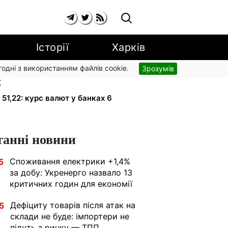
Історії
Харків
згодні з використанням файлів cookie.
Зрозумів
и одразу: обшуки у
К
 51,22: курс валют у банках 6
танні новини
Споживання електрики +1,4%
5
за добу: Укренерго назвало 13
критичних годин для економії
Дефіциту товарів після атак на
5
склади не буде: імпортери не
підуть з ринку — ТПП