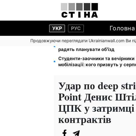
Головна
УКР
РУС
Продовжуючи переглядати Ukrainianwall.com Ви 
Міст Метро частково перекриють
радять планувати об'їзд
Студенти-заочники та вечірники 
мобілізації: кого призвуть у серп
Удар по deep str
Point Денис Шт
ЦПК у затримці
контрактів