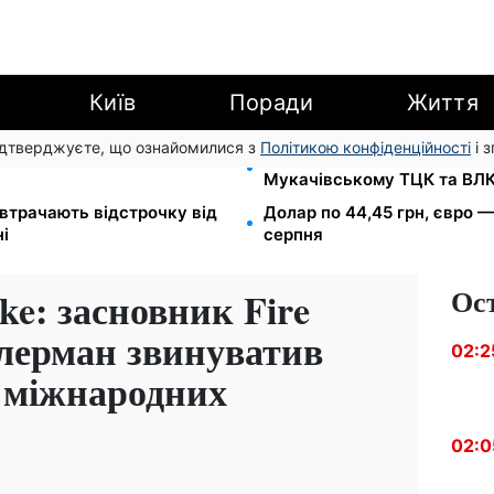
Київ
Поради
Життя
підтверджуєте, що ознайомилися з
Політикою конфіденційності
і 
 7-10 серпня: водіям Києва
1500 списаних, 500 виїхал
Мукачівському ТЦК та ВЛ
втрачають відстрочку від
Долар по 44,45 грн, євро —
ні
серпня
Ос
ike: засновник Fire
ілерман звинуватив
02:2
 міжнародних
02:0