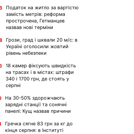
Податок на житло за вартістю
6
замість метрів: реформа
прострочена, Гетманцев
назвав нові терміни
Грози, град і шквали 20 м/с: в
8
Україні оголосили жовтий
рівень небезпеки
18 камер фіксують швидкість
6
на трасах і в містах: штрафи
340 і 1700 грн, де стоять у
серпні
На 30-50% здорожчають
0
зарядні станції та сонячні
панелі: Кущ назвав причини
Гречка сягне 83 грн за кг до
3
кінця серпня: в Інституті