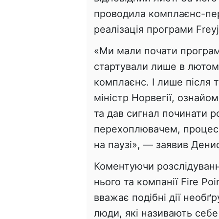
проводила комплаєнс-пер
реалізація програми Freyj
«Ми мали почати програму
стартували лише в лютом
комплаєнс. І лише після т
міністр Норвегії, ознайо
та дав сигнал починати 
перехоплювачем, процес 
на паузі», — заявив Дени
Коментуючи розслідуванн
нього та компанії Fire Po
вважає подібні дії необґ
люди, які називають себе