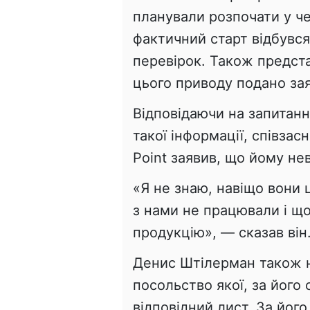
планували розпочати у че
фактичний старт відбувс
перевірок. Також предста
цього приводу подано за
Відповідаючи на запитан
такої інформації, співзас
Point заявив, що йому не
«Я не знаю, навіщо вони
з нами не працювали і щ
продукцію», — сказав він
Денис Штілерман також на
посольство якої, за його
відповідний лист. За йог