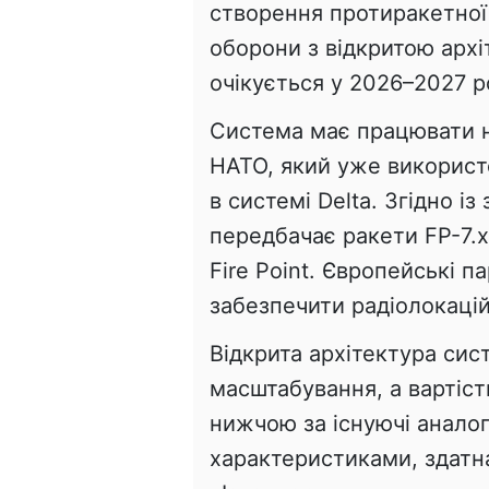
створення протиракетної
оборони з відкритою арх
очікується у 2026–2027 р
Система має працювати на
НАТО, який уже використ
в системі Delta. Згідно і
передбачає ракети FP-7.x
Fire Point. Європейські п
забезпечити радіолокацій
Відкрита архітектура сис
масштабування, а вартіс
нижчою за існуючі аналог
характеристиками, здатн