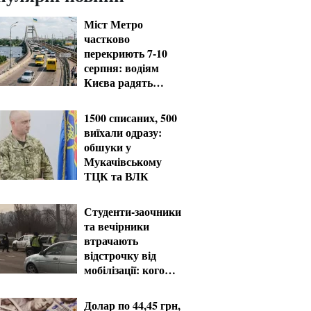
Міст Метро
частково
перекриють 7-10
серпня: водіям
Києва радять
планувати об'їзд
1500 списаних, 500
виїхали одразу:
обшуки у
Мукачівському
ТЦК та ВЛК
Студенти-заочники
та вечірники
втрачають
відстрочку від
мобілізації: кого
призвуть у серпні
Долар по 44,45 грн,