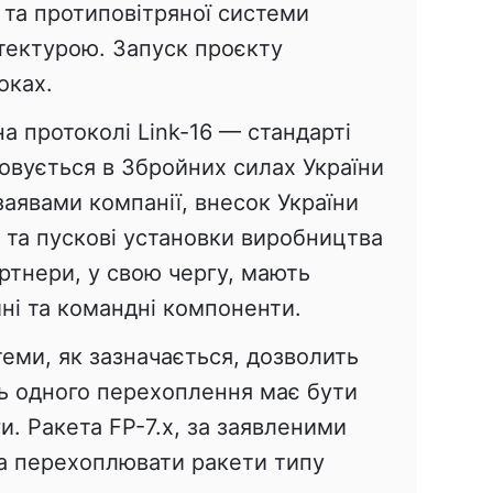
 та протиповітряної системи
ітектурою. Запуск проєкту
оках.
 протоколі Link-16 — стандарті
овується в Збройних силах України
з заявами компанії, внесок України
 та пускові установки виробництва
артнери, у свою чергу, мають
ні та командні компоненти.
теми, як зазначається, дозволить
ть одного перехоплення має бути
и. Ракета FP-7.x, за заявленими
а перехоплювати ракети типу