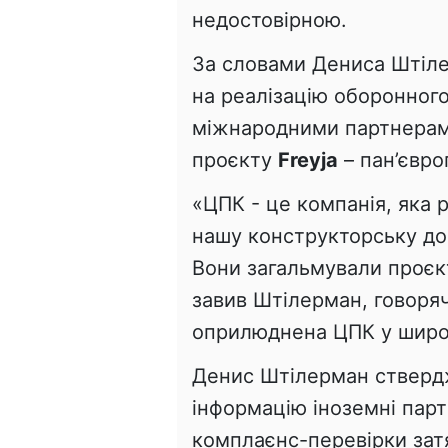
недостовірною.
За словами Дениса Штілер
на реалізацію оборонного
міжнародними партнерами
проєкту
Freyja
– пан’євро
«ЦПК - це компанія, яка
нашу конструкторську до
Вони загальмували проєкт 
завив Штілерман, говоряч
оприлюднена ЦПК у широ
Денис Штілерман стверд
інформацію іноземні пар
комплаєнс-перевірки зат