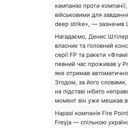
кампанію проти компанії,
військовими для завдання
deep strike», — зазначив
Нагадаємо, Денис Штілер
власник та головний кон
серії FP та ракети «Флам
певний час проживав у Ро
яке отримав автоматично
Згодом, за його словами,
на підставі нібито неправ
момент він уже мешкав в 
Наразі компанія Fire Poi
Freyja — спільною україн