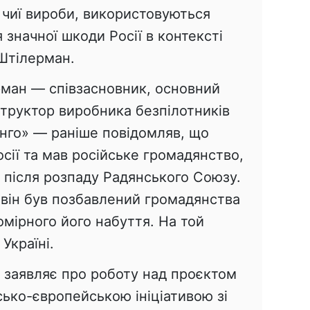
 чиї вироби, використовуються
 значної шкоди Росії в контексті
 Штілерман.
ман — співзасновник, основний
структор виробника безпілотників
інго» — раніше повідомляв, що
сії та мав російське громадянство,
 після розпаду Радянського Союзу.
 він був позбавлений громадянства
омірного його набуття. На той
Україні.
nt заявляє про роботу над проєктом
сько-європейською ініціативою зі