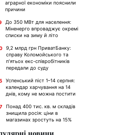
аграрної економіки пояснили
причини
До 350 МВт для населення:
9
Міненерго впроваджує окремі
списки на зиму й літо
9,2 млрд грн ПриватБанку:
0
справу Коломойського та
п'ятьох екс-співробітників
передали до суду
Успенський піст 1–14 серпня:
5
календар харчування на 14
днів, кому не можна постити
Понад 400 тис. кв. м складів
7
знищила росія: ціни в
магазинах зростуть на 15%
пулярні новини