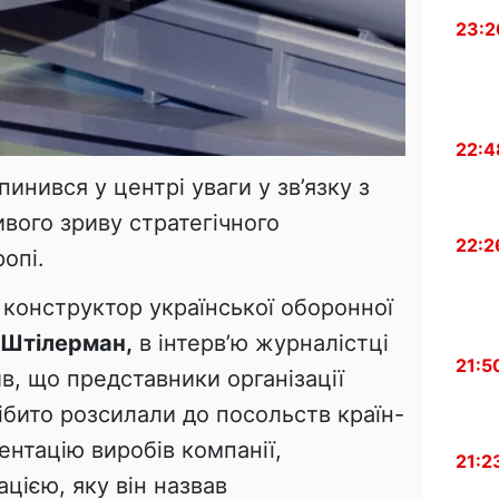
23:2
22:4
пинився у центрі уваги у зв’язку з
вого зриву стратегічного
22:2
опі.
 конструктор української оборонної
 Штілерман,
в інтерв’ю журналістці
21:5
ив, що представники організації
нібито розсилали до посольств країн-
ентацію виробів компанії,
21:2
цією, яку він назвав