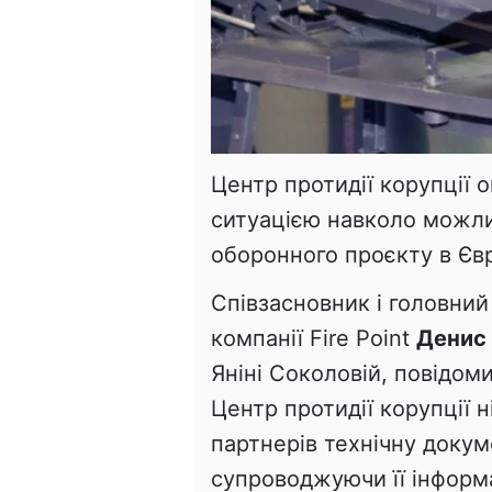
Центр протидії корупції о
ситуацією навколо можли
оборонного проєкту в Євр
Співзасновник і головний
компанії Fire Point
Денис
Яніні Соколовій, повідом
Центр протидії корупції 
партнерів технічну докум
супроводжуючи її інформа