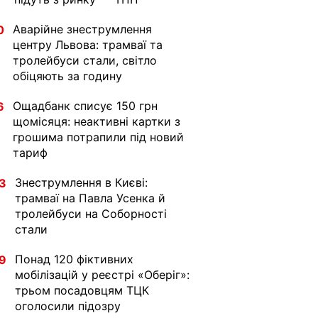
Аварійне знеструмлення
0
центру Львова: трамваї та
тролейбуси стали, світло
обіцяють за годину
Ощадбанк списує 150 грн
6
щомісяця: неактивні картки з
грошима потрапили під новий
тариф
Знеструмлення в Києві:
3
трамваї на Павла Усенка й
тролейбуси на Соборності
стали
Понад 120 фіктивних
9
мобілізацій у реєстрі «Оберіг»:
трьом посадовцям ТЦК
оголосили підозру