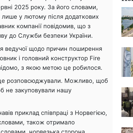
рвні 2025 року. За його словами,
я лише у лютому після додаткових
вник компанії повідомив, що з
яву до Служби безпеки України.
ня ведучої щодо причин поширення
новник і головний конструктор Fire
відомо, з якою метою це робилося.
 це розповсюджували. Можливо, щоб
об не закуповували нашу
.
вів приклад співпраці з Норвегією,
 словами, також отримало
о словами, норвезька сторона