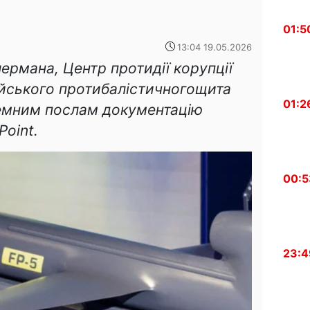
01:5
13:04 19.05.2026
ермана, Центр протидії корупції
йського протибалістичногощита
01:2
земним послам документацію
Point.
00:5
23:4