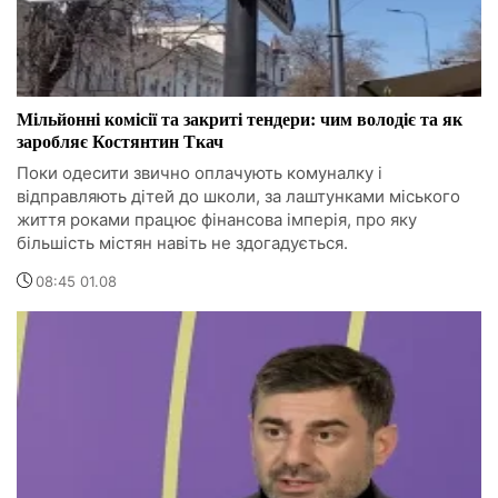
Мільйонні комісії та закриті тендери: чим володіє та як
заробляє Костянтин Ткач
Поки одесити звично оплачують комуналку і
відправляють дітей до школи, за лаштунками міського
життя роками працює фінансова імперія, про яку
більшість містян навіть не здогадується.
08:45 01.08