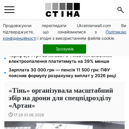
Продовжуючи переглядати Ukrainianwall.com Ви
12 300 грн від УВКБ ООН: пенсіонери та безробітні
підтверджуєте, що ознайомилися з
Політикою
переселенці отримають виплати у серпні
конфіденційності
і згодні з використанням файлів cookie.
Тарифи Київстар і Vodafone подешевшали до 50%:
скільки коштує зв'язок у серпні
Зрозумів
Тариф 2,64 грн за кіловат з 1 жовтня: власники
електроопалення платитимуть на 39% менше
Зарплата 30 000 грн — пенсія 11 500 грн: ПФУ
пояснив формулу розрахунку виплат у 2026 році
«Тінь» організувала масштабний
збір на дрони для спецпідрозділу
«Артан»
17:29 01.06.2026