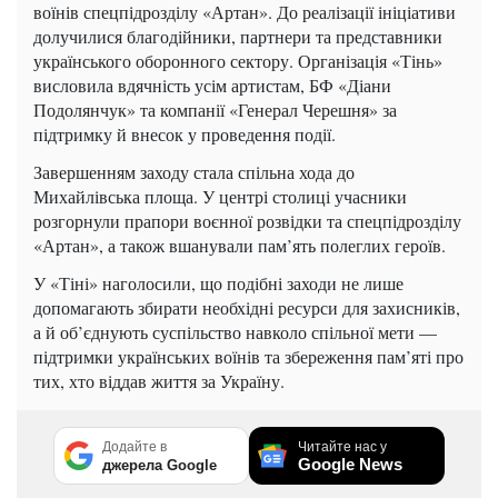
воїнів спецпідрозділу «Артан». До реалізації ініціативи
долучилися благодійники, партнери та представники
українського оборонного сектору. Організація «Тінь»
висловила вдячність усім артистам, БФ «Діани
Подолянчук» та компанії «Генерал Черешня» за
підтримку й внесок у проведення події.
Завершенням заходу стала спільна хода до
Михайлівська площа. У центрі столиці учасники
розгорнули прапори воєнної розвідки та спецпідрозділу
«Артан», а також вшанували пам’ять полеглих героїв.
У «Тіні» наголосили, що подібні заходи не лише
допомагають збирати необхідні ресурси для захисників,
а й об’єднують суспільство навколо спільної мети —
підтримки українських воїнів та збереження пам’яті про
тих, хто віддав життя за Україну.
Додайте в
Читайте нас у
Google News
джерела Google