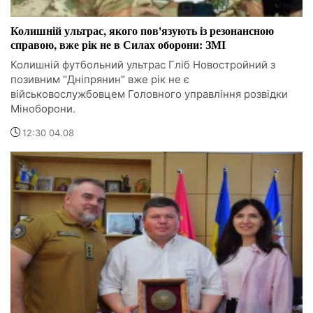
Колишній ультрас, якого пов'язують із резонансною
справою, вже рік не в Силах оборони: ЗМІ
Колишній футбольний ультрас Гліб Новостройний з
позивним "Дніпрянин" вже рік не є
військовослужбовцем Головного управління розвідки
Міноборони.
12:30 04.08