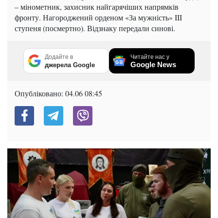
– мінометник, захисник найгарячіших напрямків
фронту. Нагороджений орденом «За мужність» III
ступеня (посмертно). Відзнаку передали синові.
Додайте в
Читайте нас у
Google News
джерела Google
Опубліковано:
04.06 08:45