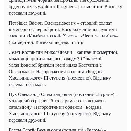
орденом «За мужність» II ступеня (посмертно). Відзнаку
передали дружині.
Петріщев Василь Олександрович – старший солдат
інженерно-саперної роти. Нагороджений нагрудними
знаками «Комбатантський Хрест» і «Честь та пам’ять»
(посмертно). Відзнаки передали тітці.
Лелет Костянтин Миколайович – капітан (посмертно),
командир протитанкового взводу 30-ї окремої
механізованої бригади імені князя Костянтина
Острозького. Нагороджений орденом «Богдана
Хмельницького» III ступеня (посмертно). Відзнаку
передали батькові.
Пух Олександр Олександрович (позивний «Бурий») –
молодший сержант 45-го окремого стрілецького
батальйону. Нагороджений орденом «Богдана
Хмельницького» III ступеня (посмертно). Відзнаку
передали дружині.
Радом Сергій Васильович (позивний «Радом») –