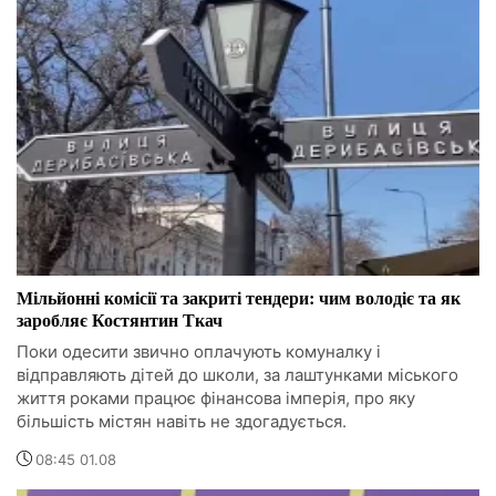
Мільйонні комісії та закриті тендери: чим володіє та як
заробляє Костянтин Ткач
Поки одесити звично оплачують комуналку і
відправляють дітей до школи, за лаштунками міського
життя роками працює фінансова імперія, про яку
більшість містян навіть не здогадується.
08:45 01.08