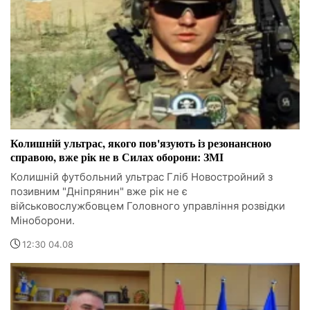
Колишній ультрас, якого пов'язують із резонансною
справою, вже рік не в Силах оборони: ЗМІ
Колишній футбольний ультрас Гліб Новостройний з
позивним "Дніпрянин" вже рік не є
військовослужбовцем Головного управління розвідки
Міноборони.
12:30 04.08