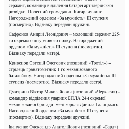
сержант, командир відділення батареї артилерійської
розвідки. Почесний громадянин Кагарличчини.
Нагороджений орденом «За мужність» III ступеня
(посмертно). Відзнаку передали дружині.
Сафронов Андрій Леонідович – молодший сержант 225-
го окремого штурмового полку. Нагороджений
орденом «За мужність» III ступеня (посмертно).
Відзнаку передали матері.
Кривенок Євгеній Олегович (позивний «Тротіл») –
стрілець-гранатометник 1-го механізованого
батальйону. Нагороджений орденом «За мужність» III
ступеня (посмертно). Відзнаку передали сестрі.
Дмитрина Віктор Миколайович (позивний «Черкаси») –
командир відділення ударних БПЛА 24-ї окремої
механізованої бригади імені короля Данила Галицького.
Нагороджений орденом «За мужність» III ступеня
(посмертно). Відзнаку передали дружині.
Іванченко Олександр Анатолійович (позивний «Бард»)