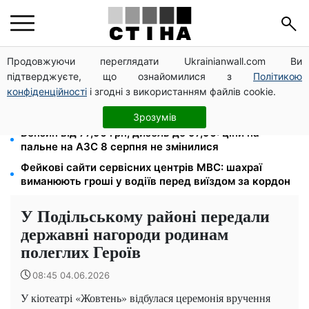
Продовжуючи переглядати Ukrainianwall.com Ви
Тарифи Київстар і Vodafone подешевшали до 50%:
підтверджуєте, що ознайомилися з
Політикою
скільки коштує зв'язок у серпні
конфіденційності
і згодні з використанням файлів cookie.
До 19 400 грн на дрова: ПФУ приймає заяви на
субсидію для власників пічного опалення
Зрозумів
Бензин від 77,90 грн, дизель до 97,90: ціни на
пальне на АЗС 8 серпня не змінилися
Фейкові сайти сервісних центрів МВС: шахраї
виманюють гроші у водіїв перед виїздом за кордон
У Подільському районі передали
державні нагороди родинам
полеглих Героїв
08:45 04.06.2026
У кіотеатрі «Жовтень» відбулася церемонія вручення