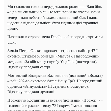
Ми схиляємо голови перед кожною родиною. Ваш біль
– це наш спільний біль. Полеглі воїни не згасли. Вони
тепер – наш небесний захист, наш вічний біль і наша
щоденна відповідальність бути гідними цієї страшної
ціни».
Назавжди в строю: імена Героїв, чиї нагороди отримали
рідні:
Заякін Петро Олександрович – стрілець-снайпер 47-ї
окремої штурмової бригади «Магура». Нагороджений
медаллю «За військову службу Україні» (посмертно).
Відзнаку передали сестрі.
Могильний Владислав Васильович (позивний «Вольт»)
– воїн 207-го окремого батальйону ТрО. Нагороджений
орденом «За мужність» III ступеня (посмертно).
Відзнаку передали дружині.
Прокопчук Костянтин Іванович (позивний «Прокоп») –
головний сержант взводу 72-ї окремої механізованої
бригади імені Чорних Запорожців. Нагороджений