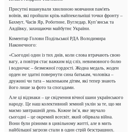
Присутні вшанували хвилиною мовчання пам'ять
воїнів, які пройшли крізь найпекельніші точки фронту –
Бахмут, Часів Яр, Роботине, Вугледар, Куп’янськ та
Авдіївку, захищаючи майбутнє України.
Коментар Голови Подільської РДА Володимира
Наконечного:
«Сьогодні один із тих днів, коли слова втрачають свою
вагу, а повітря стає важким від сліз, невимовного болю
і водночас – безмежної гордості. Жодна медаль, жоден
орден не здатні повернути сина батькам, чоловіка –
дружині чи тата – маленьким дітям, які тепер знають
його лише за фото та спогадами.
Але ці відзнаки – це свідчення вічної шани українського
народу. Це наш колективний земний уклін за те, що ми
маємо завтрашній день. Кожне ім’я, яке звучало
сьогодні – це окремий всесвіт, який обірвала війна.
Вони були різними в цивільному житті, але в мить
найбільшої загрози стали в один стрій безстрашних.