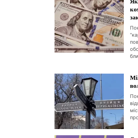
Як
ко
за
Пок
“к
по
об
бли
Мі
во
По
від
міс
про