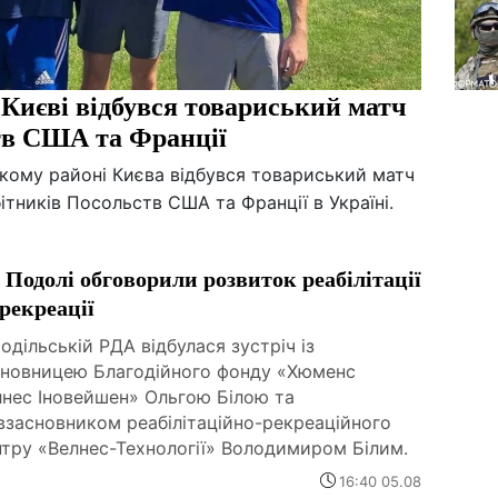
 Києві відбувся товариський матч
тв США та Франції
ькому районі Києва відбувся товариський матч
ітників Посольств США та Франції в Україні.
 Подолі обговорили розвиток реабілітації
 рекреації
одільській РДА відбулася зустріч із
сновницею Благодійного фонду «Хюменс
лнес Іновейшен» Ольгою Білою та
взасновником реабілітаційно-рекреаційного
нтру «Велнес-Технології» Володимиром Білим.
16:40 05.08