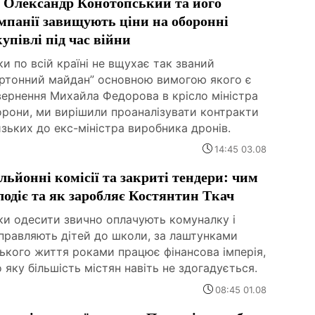
 Олександр Конотопський та його
мпанії завищують ціни на оборонні
купівлі під час війни
и по всій країні не вщухає так званий
артонний майдан” основною вимогою якого є
вернення Михайла Федорова в крісло міністра
орони, ми вирішили проаналізувати контракти
зьких до екс-міністра виробника дронів.
14:45 03.08
льйонні комісії та закриті тендери: чим
лодіє та як заробляє Костянтин Ткач
ки одесити звично оплачують комуналку і
правляють дітей до школи, за лаштунками
ького життя роками працює фінансова імперія,
 яку більшість містян навіть не здогадується.
08:45 01.08