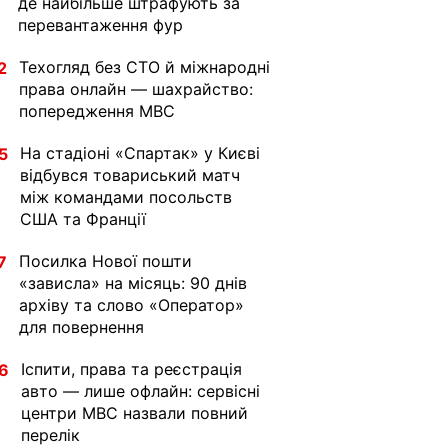
де найбільше штрафують за
перевантаження фур
Техогляд без СТО й міжнародні
2
права онлайн — шахрайство:
попередження МВС
На стадіоні «Спартак» у Києві
5
відбувся товариський матч
між командами посольств
США та Франції
Посилка Нової пошти
7
«зависла» на місяць: 90 днів
архіву та слово «Оператор»
для повернення
Іспити, права та реєстрація
6
авто — лише офлайн: сервісні
центри МВС назвали повний
перелік