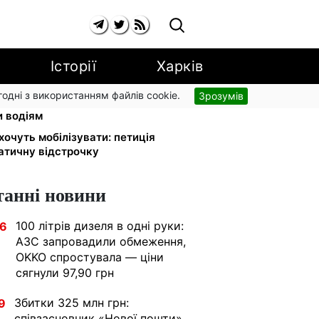
Історії
Харків
згодні з використанням файлів cookie.
Зрозумів
 обміняли на українські:
и водіям
 хочуть мобілізувати: петиція
атичну відстрочку
танні новини
100 літрів дизеля в одні руки:
36
АЗС запровадили обмеження,
OKKO спростувала — ціни
сягнули 97,90 грн
Збитки 325 млн грн:
9
співзасновник «Нової пошти»