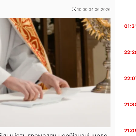
10:00 04.06.2026
01:3
22:2
22:0
21:3
21:0
більшість громадян необізнані щодо