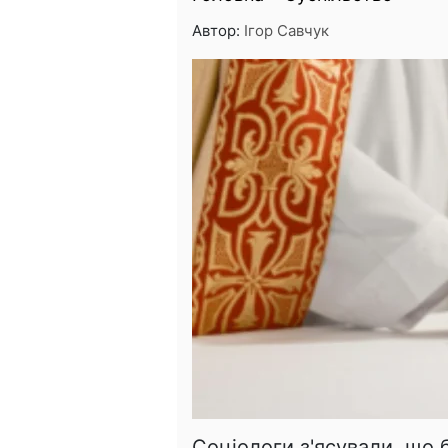
Автор:
Ігор Савчук
Соціологи з'ясували, що 