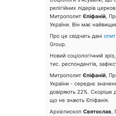
релігійних лідерів церков
Митрополит
Єпіфаній
, П
України. Він має найвищи
Про це свідчать дані
опит
Group.
Новий соціологічний зріз
тис. респондентів, зафікс
Митрополит
Єпіфаній
, П
України - середнє значен
довіряють 22%. Скоріше 
що не знають Єпіфанія.
Архієпископ
Святослав
,