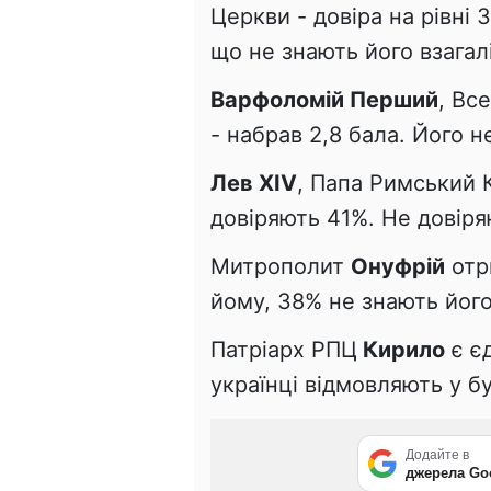
Церкви - довіра на рівні 
що не знають його взагалі
Варфоломій Перший
, Вс
- набрав 2,8 бала. Його н
Лев XIV
, Папа Римський 
довіряють 41%. Не довіря
Митрополит
Онуфрій
отр
йому, 38% не знають його
Патріарх РПЦ
Кирило
є є
українці відмовляють у бу
Додайте в
джерела Go