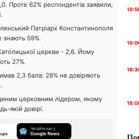
3,0. Проте 62% респондентів заявили,
19:5
.
еленський Патріарх Константинополя
е знають 59%.
19:0
Католицької церкви - 2,6. Йому
ють 27%.
18:3
имав 2,3 бала: 28% не довіряють
.
диним церковним лідером, якому
18:0
дь-якій довірі.
Читайте нас у
По
Google News
ogle