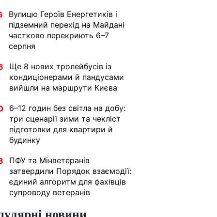
Вулицю Героїв Енергетиків і
6
підземний перехід на Майдані
частково перекриють 6–7
серпня
Ще 8 нових тролейбусів із
6
кондиціонерами й пандусами
вийшли на маршрути Києва
6–12 годин без світла на добу:
0
три сценарії зими та чекліст
підготовки для квартири й
будинку
ПФУ та Мінветеранів
8
затвердили Порядок взаємодії:
єдиний алгоритм для фахівців
супроводу ветеранів
пулярні новини