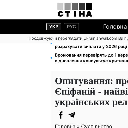
Головна
УКР
РУС
Продовжуючи переглядати Ukrainianwall.com Ви 
Зарплата 30 000 грн — пенсія 11 
розрахувати виплати у 2026 році
Бронювання перевірять до 1 вере
відновлення консультує критичн
Опитування: пр
Єпіфаній - найв
українських релі
Головна
»
Суспільство