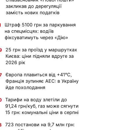
закликав до дерегуляції
замість нових податків
Штраф 5100 грн за паркування
1
на спецмісцях: водіїв
фіксуватимуть через «Дію»
25 грн за проїзд у маршрутках
9
Києва: ціни підняли вдруге за
2026 рік
Європа плавиться від +41°C,
7
Франція зупиняє АЕС: в Україну
йде похолодання
Тарифи на воду злетіли до
0
91,24 грн/куб, газ може сягнути
15 грн: комунальні ціни в серпні
723 постанови на 9,7 млн грн:
8