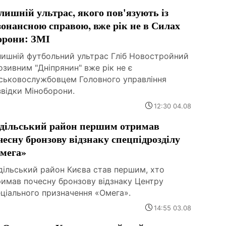
лишній ультрас, якого пов'язують із
зонансною справою, вже рік не в Силах
орони: ЗМІ
лишній футбольний ультрас Гліб Новостройний
озивним "Дніпрянин" вже рік не є
йськовослужбовцем Головного управління
звідки Міноборони.
12:30 04.08
дільський район першим отримав
чесну бронзову відзнаку спецпідрозділу
мега»
дільський район Києва став першим, хто
римав почесну бронзову відзнаку Центру
ціального призначення «Омега».
14:55 03.08