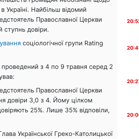
 в Україні. Найбільш відомий
редстоятель Православної Церкви
20:5
й ступнь довіри.
ування
соціологічної групи Rating
20:4
, проведений з 4 по 9 травня серед 2
ував:
20:2
редстоятель Православної Церкви
ня довіри 3,0 з 4. Йому цілком
довіряють 25%. Лише 35% відповіли,
20:0
 Глава Української Греко-Католицької