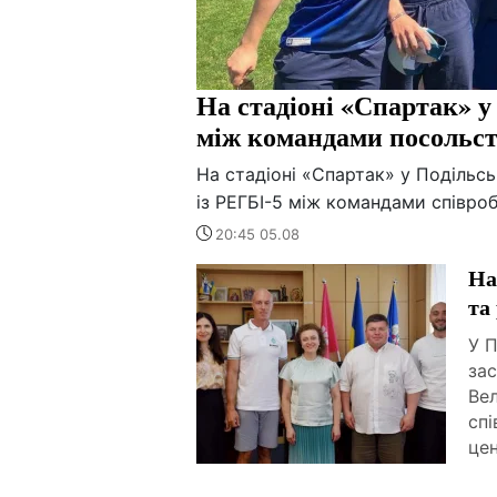
На стадіоні «Спартак» у
між командами посольс
На стадіоні «Спартак» у Подільс
із РЕГБІ-5 між командами співроб
20:45 05.08
На
та
У П
за
Ве
спі
це