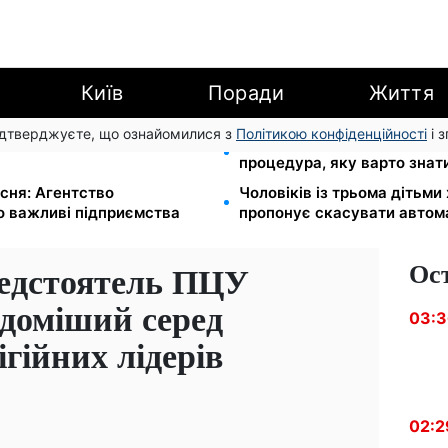
Київ
Поради
Життя
підтверджуєте, що ознайомилися з
Політикою конфіденційності
і 
500 грн: ПФУ пояснив, як
Права із Саудівської Аравії
процедура, яку варто знат
сня: Агентство
Чоловіків із трьома дітьми
о важливі підприємства
пропонує скасувати автом
Ос
едстоятель ПЦУ
ідоміший серед
03:
гійних лідерів
02:2