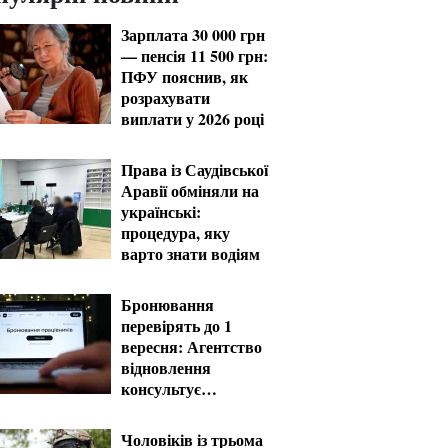
Зарплата 30 000 грн
— пенсія 11 500 грн:
ПФУ пояснив, як
розрахувати
виплати у 2026 році
Права із Саудівської
Аравії обміняли на
українські:
процедура, яку
варто знати водіям
Бронювання
перевірять до 1
вересня: Агентство
відновлення
консультує
критично важливі
підприємства
Чоловіків із трьома