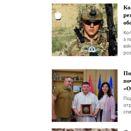
Ко
ре
об
Ко
з п
ві
ро
По
по
«О
По
от
спе