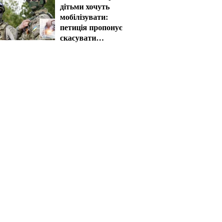
дітьми хочуть
мобілізувати:
петиція пропонує
скасувати
автоматичну
відстрочку