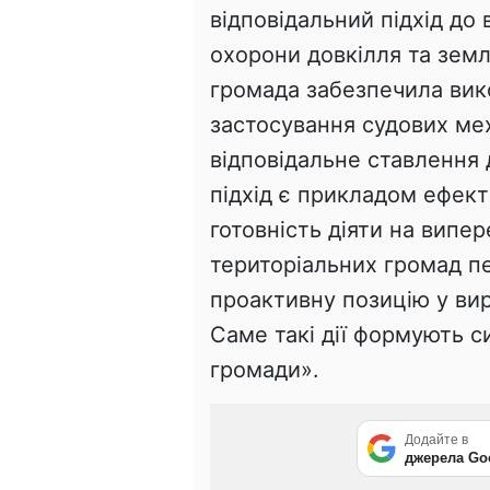
відповідальний підхід до
охорони довкілля та зем
громада забезпечила вико
застосування судових мех
відповідальне ставлення 
підхід є прикладом ефект
готовність діяти на випе
територіальних громад пе
проактивну позицію у вир
Саме такі дії формують с
громади».
Додайте в
джерела Go