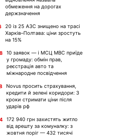
обмеження на дорогах
держзначення
20 із 25 АЗС знищено на трасі
6
Харків–Полтава: ціни зростуть
на 15%
10 заявок — і МСЦ МВС приїде
8
у громаду: обмін прав,
реєстрація авто та
міжнародне посвідчення
Novus просить страхування,
8
кредити й зелені коридори: 3
кроки стримати ціни після
ударів рф
172 940 грн захистять житло
4
від арешту за комуналку: з
жовтня поріг — 432 тисячі