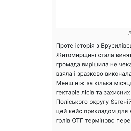
Д
Проте історія з Брусилі
Житомирщині стала винят
громада вирішила не чека
взяла і зразково виконал
Менш ніж за кілька місяц
гектарів лісів та захисни
Поліського округу Євгені
цей кейс прикладом для вс
голів ОТГ терміново пере