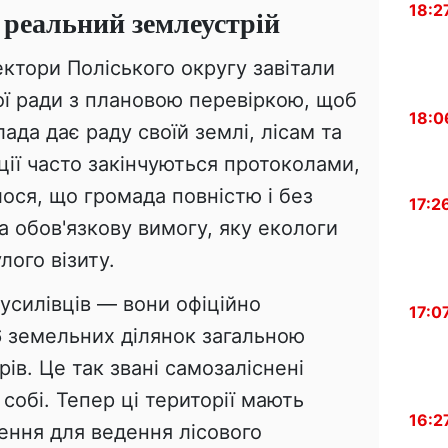
18:2
 реальний землеустрій
ектори Поліського округу завітали
ої ради з плановою перевіркою, щоб
18:0
ада дає раду своїй землі, лісам та
ції часто закінчуються протоколами,
лося, що громада повністю і без
17:2
 обов'язкову вимогу, яку екологи
лого візиту.
усилівців — вони офіційно
17:0
6 земельних ділянок загальною
ів. Це так звані самозаліснені
 собі. Тепер ці території мають
16:2
ення для ведення лісового