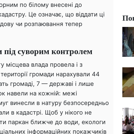
чорним по білому внесені до
дастру. Це означає, що віддати ці
По
будову чи розпаювання тепер
и під суворим контролем
 місцева влада провела і з
 території громади нарахували 44
ть громаді, 7 — державі і лише
ок навели на кожній: межі
уг винесли в натуру безпосередньо
али в кадастрі. Щоб у нікого не
ти паркан ближче до води, екологи
еціальних інформаційних покажчиків