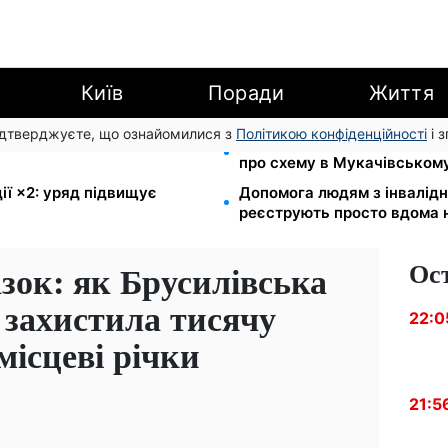
Київ
Поради
Життя
підтверджуєте, що ознайомилися з
Політикою конфіденційності
і 
оловною точкою входу до
1577 людей списали з облі
про схему в Мукачівськом
ії ×2: уряд підвищує
Допомога людям з інвалідніс
реєструють просто вдома 
Ос
зок: як Брусилівська
у захистила тисячу
22:0
 місцеві річки
21:5