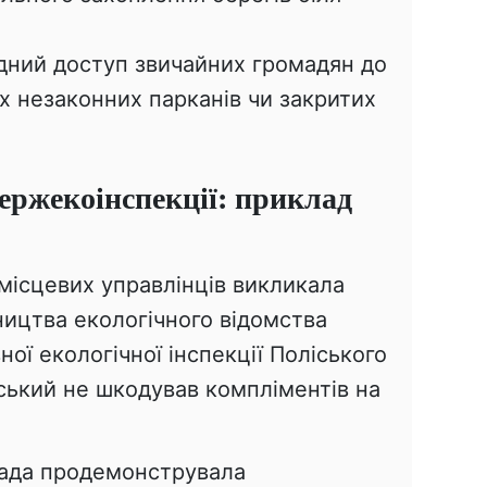
дний доступ звичайних громадян до
х незаконних парканів чи закритих
ержекоінспекції: приклад
місцевих управлінців викликала
ництва екологічного відомства
ої екологічної інспекції Поліського
ський не шкодував компліментів на
рада продемонструвала