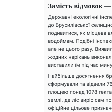
Замість відмовок —
Державні екологічні інсп
до Брусилівської селищн
подивитися, як місцева вл
водоймам. Подібні інспек
але не цього разу. Вияви
жодних нарікань виконала
виставили їм під час мину
Найбільше досягнення бр
сформували та відвели 7
площею понад 1078 гектар
землі, де ліс виріс сам по
офіційне цільове признач