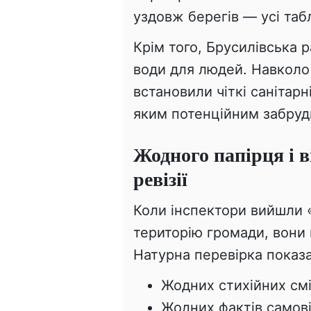
уздовж берегів — усі табл
Крім того, Брусилівська 
води для людей. Навколо
встановили чіткі санітарн
яким потенційним забру
Жодного папірця і в
ревізії
Коли інспектори вийшли 
територію громади, вони
Натурна перевірка показ
Жодних стихійних см
Жодних фактів самові