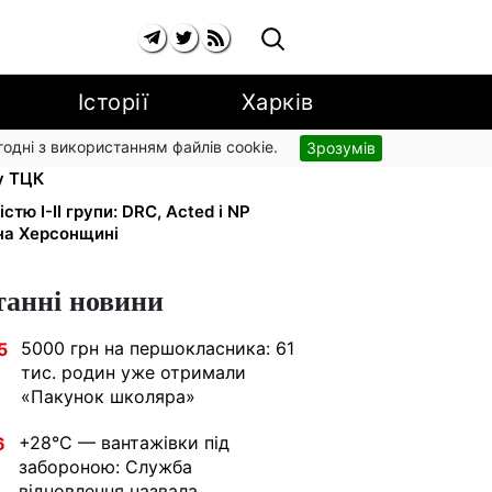
Історії
Харків
згодні з використанням файлів cookie.
Зрозумів
ку за $10 000: Генпрокуратура
у ТЦК
тю I-II групи: DRC, Acted і NP
на Херсонщині
танні новини
5000 грн на першокласника: 61
5
тис. родин уже отримали
«Пакунок школяра»
+28°C — вантажівки під
6
забороною: Служба
відновлення назвала