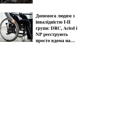
Допомога людям з
інвалідністю I-II
групи: DRC, Acted і
NP реєструють
просто вдома на
Херсонщині