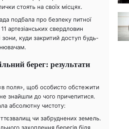
ички стоять на своїх місцях.
рада подбала про безпеку питної
 11 артезіанських свердловин
і зони, куди закритий доступ будь-
днювачам.
ільний берег: результати
«в поля», щоб особисто обстежити
 не знайшли до чого причепитися.
ала абсолютну чистоту:
іттєзвалищ чи забруднених земель.
льного захоплення берегів біля