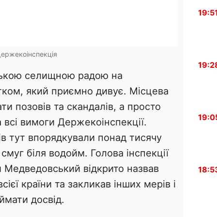
19:5
ержекоінспекція
19:2
вською селищною радою на
ком, який приємно дивує. Місцева
ти позовів та скандалів, а просто
19:0
а всі вимоги Держекоінспекції.
ів тут впорядкували понад тисячу
х смуг біля водойм. Голова інспекції
й Медведовський відкрито назвав
18:5
ієї країни та закликав інших мерів і
ймати досвід.