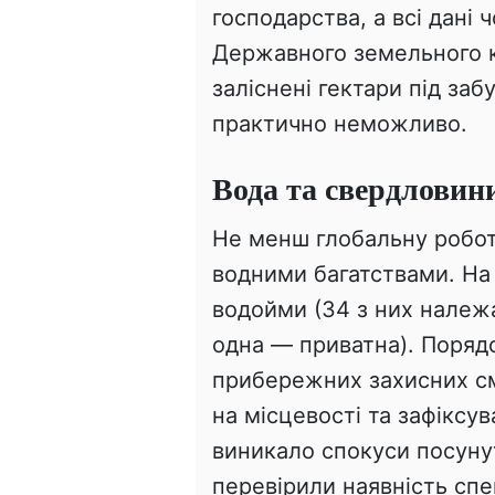
господарства, а всі дані 
Державного земельного ка
заліснені гектари під за
практично неможливо.
Вода та свердловин
Не менш глобальну роботу
водними багатствами. На
водойми (34 з них належа
одна — приватна). Поряд
прибережних захисних см
на місцевості та зафіксув
виникало спокуси посуну
перевірили наявність сп