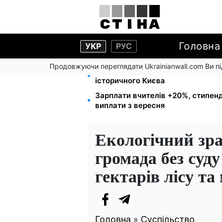
Головна
УКР
РУС
Продовжуючи переглядати Ukrainianwall.com Ви 
Чи може Поштова площа стати г
історичного Києва
Зарплати вчителів +20%, стипенд
виплати з вересня
Екологічний зра
громада без суд
гектарів лісу та
Головна
»
Суспільство