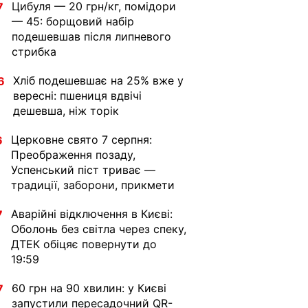
Цибуля — 20 грн/кг, помідори
7
— 45: борщовий набір
подешевшав після липневого
стрибка
Хліб подешевшає на 25% вже у
6
вересні: пшениця вдвічі
дешевша, ніж торік
Церковне свято 7 серпня:
6
Преображення позаду,
Успенський піст триває —
традиції, заборони, прикмети
Аварійні відключення в Києві:
7
Оболонь без світла через спеку,
ДТЕК обіцяє повернути до
19:59
60 грн на 90 хвилин: у Києві
7
запустили пересадочний QR-