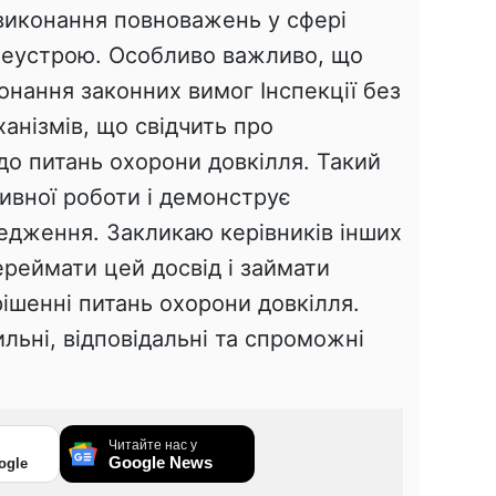
 виконання повноважень у сфері
леустрою. Особливо важливо, що
нання законних вимог Інспекції без
анізмів, що свідчить про
до питань охорони довкілля. Такий
ивної роботи і демонструє
редження. Закликаю керівників інших
реймати цей досвід і займати
ішенні питань охорони довкілля.
ильні, відповідальні та спроможні
Читайте нас у
Google News
ogle