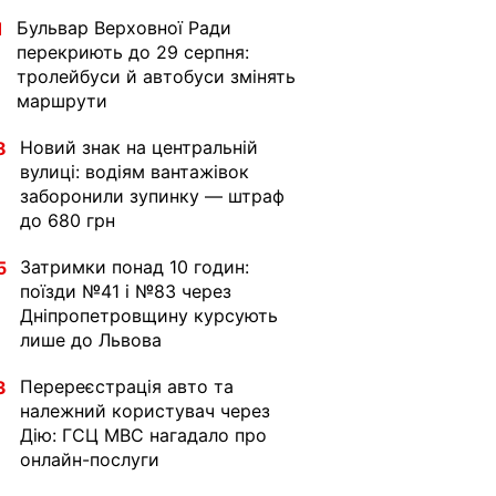
Бульвар Верховної Ради
1
перекриють до 29 серпня:
тролейбуси й автобуси змінять
маршрути
Новий знак на центральній
8
вулиці: водіям вантажівок
заборонили зупинку — штраф
до 680 грн
Затримки понад 10 годин:
5
поїзди №41 і №83 через
Дніпропетровщину курсують
лише до Львова
Перереєстрація авто та
3
належний користувач через
Дію: ГСЦ МВС нагадало про
онлайн-послуги