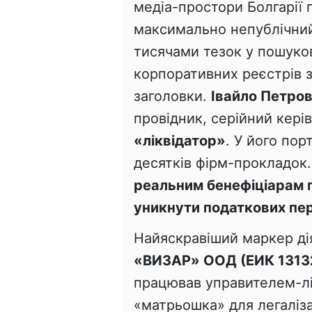
медіа-простори Болгарії 
максимально непублічний
тисячами тезок у пошуко
корпоративних реєстрів з
заголовки.
Івайло Петро
провідник, серійний кері
«ліквідатор»
. У його пор
десятків фірм-прокладок
реальним бенефіціарам по
уникнути податкових пер
Найяскравіший маркер дія
«ВИЗАР» ООД (ЕИК 1313
працював управителем-лі
«матрьошка» для легаліза