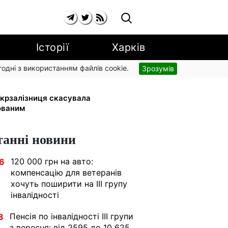
Історії
Харків
згодні з використанням файлів cookie.
Зрозумів
 малюка: Пенсійний фонд пояснив,
 Укрзалізниця скасувала
ованим
танні новини
120 000 грн на авто:
6
компенсацію для ветеранів
хочуть поширити на III групу
інвалідності
Пенсія по інвалідності III групи
8
з вересня: від 2595 до 10 625