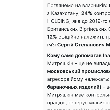
Поглянемо на власників:
з Казахстану;
24%
контро
HOLDING, яка до 2019-го
Британських Віргінських
12%
офіційно належить гр
ім'я
Сергій Степанович 
Кому саме допомагав Іва
Митряшкін - це не випад
московський промислов
агресора йому належать
бараночных изделий)
- в
Митряшкін має контрольн
працює, генерує мільйонн