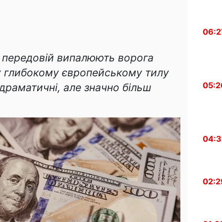
06:2
а передовій випалюють ворога
у глибокому європейському тилу
05:2
драматичні, але значно більш
04:3
02:2