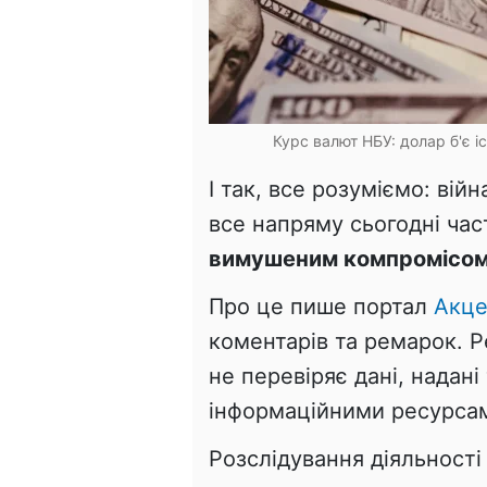
Курс валют НБУ: долар б'є 
І так, все розуміємо: вій
все напряму сьогодні ча
вимушеним компромісом
Про це пише портал
Акце
коментарів та ремарок. Р
не перевіряє дані, надані
інформаційними ресурса
Розслідування діяльності