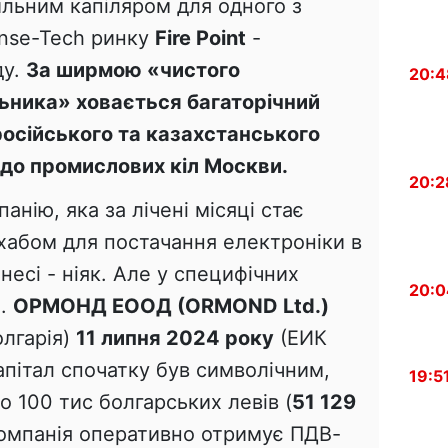
льним капіляром для одного з
ense-Tech ринку
Fire Point
-
ду.
За ширмою «чистого
20:4
ьника» ховається багаторічний
осійського та казахстанського
 до промислових кіл Москви.
20:2
анію, яка за лічені місяці стає
хабом для постачання електроніки в
несі - ніяк. Але у специфічних
20:0
о.
ОРМОНД ЕООД (ORMOND Ltd.)
олгарія)
11 липня 2024 року
(ЕИК
пітал спочатку був символічним,
19:5
о 100 тис болгарських левів (
51 129
 компанія оперативно отримує ПДВ-