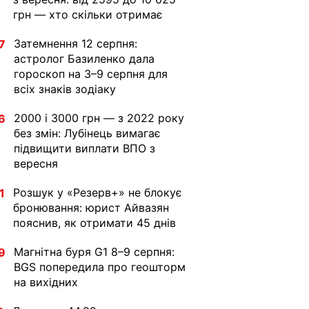
грн — хто скільки отримає
Затемнення 12 серпня:
7
астролог Базиленко дала
гороскоп на 3–9 серпня для
всіх знаків зодіаку
2000 і 3000 грн — з 2022 року
6
без змін: Лубінець вимагає
підвищити виплати ВПО з
вересня
Розшук у «Резерв+» не блокує
1
бронювання: юрист Айвазян
пояснив, як отримати 45 днів
Магнітна буря G1 8–9 серпня:
9
BGS попередила про геошторм
на вихідних