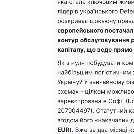
яка стала ключовим живи
лідерів українського Def
розкриває шокуючу прав
європейського постачал
контур обслуговування р
капіталу, що веде прямо
Як з нуля побудувати комп
найбільшим логістичним 
Україну? У звичайному біз
схемах - цілком можлив
зареєстрована в Софії (Б
207904497). Статутний ка
згодом його «накачали» д
EUR
). Вже за два місяці