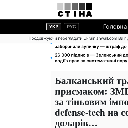
Головна
УКР
РУС
Продовжуючи переглядати Ukrainianwall.com Ви 
Новий знак на центральній вулиц
заборонили зупинку — штраф до 
26 000 підписів — Зеленський д
водіїв прав за систематичні пор
Балканський тр
присмаком: ЗМІ 
за тіньовим імп
defense-tech на 
доларів…