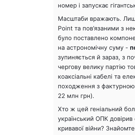
номер і запускає гігантсь
Масштаби вражають. Лише 
Point та пов’язаними з 
було поставлено компонен
на астрономічну суму -
п
зупиняється й зараз, з п
чергову велику партію то
коаксіальні кабелі та ел
походження з фактурною
22 млн грн).
Хто ж цей геніальний бо
український ОПК довірив с
кривавої війни? Знайомте