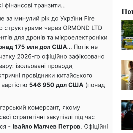
кі фінансові транзити…
По
за минулий рік до України Fire
нею структурами через ORMOND LTD
тів для дронів та мікроелектроніки
онад 175 млн дол США
… Потік не
очатку 2026-го офіційно зафіксовано
вару: ізольовані проводи,
ектричні провідники китайського
 вартістю
546 950 дол США
(понад
лгарський комерсант, якому
вої стратегічні закупівлі під час
ся -
Івайло Малчев Петров
. Офіційні