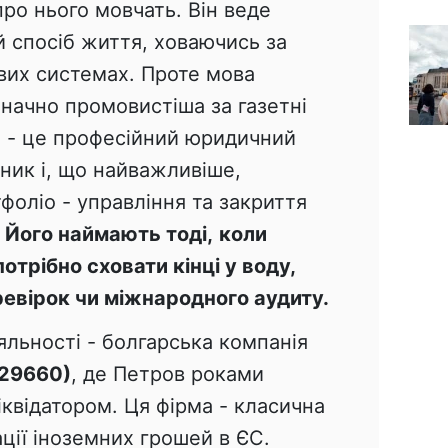
про нього мовчать. Він веде
 спосіб життя, ховаючись за
вих системах. Проте мова
начно промовистіша за газетні
в
- це професійний юридичний
вник і, що найважливіше,
тфоліо - управління та закриття
.
Його наймають тоді,
коли
трібно сховати кінці у воду,
евірок чи міжнародного аудиту.
льності - болгарська компанія
29660)
, де Петров роками
квідатором. Ця фірма - класична
ції іноземних грошей в ЄС.