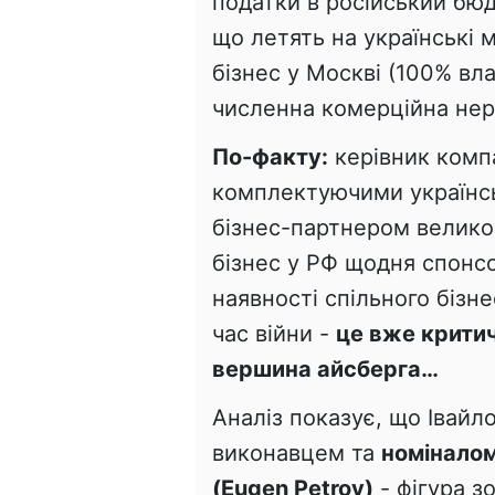
податки в російський бюд
що летять на українські м
бізнес у Москві (100% вла
численна комерційна нер
По-факту:
керівник комп
комплектуючими українсь
бізнес-партнером велико
бізнес у РФ щодня спонс
наявності спільного біз
час війни -
це вже критич
вершина айсберга…
Аналіз показує, що Івай
виконавцем та
номіналом
(Eugen Petrov)
- фігура з