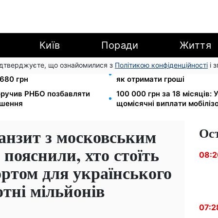
Київ
Поради
Життя
підтверджуєте, що ознайомилися з
Політикою конфіденційності
і 
і: водіям вантажівок
8 451 грн замість пакунка
680 грн
як отримати гроші
оручив РНБО позбавляти
100 000 грн за 18 місяців:
ушення
щомісячні виплати мобіліз
Ос
анзит з московським
пояснили, хто стоїть
08:2
ортом для українського
сотні мільйонів
07:2