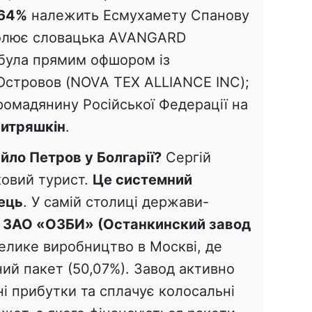
64%
належить Есмухамету Спанову
лює словацька AVANGARD
 була прямим офшором із
 Островов (NOVA TEX ALLIANCE INC);
омадянину Російської Федерації на
Митряшкін
.
йло Петров у Болгарії?
Сергій
ковий турист.
Це системний
ець
. У самій столиці держави-
:
ЗАО «ОЗБИ» (Останкинский завод
елике виробництво в Москві, де
ий пакет (50,07%). Завод активно
і прибутки та сплачує колосальні