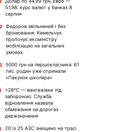
Долар по 44,99 грн, євро —
3
51,98: курс валют у банках 8
серпня
Федоров звільнений і без
9
бронювання: Камельчук
пропонує ексміністру
мобілізацію на загальних
умовах
5000 грн на першокласника: 61
5
тис. родин уже отримали
«Пакунок школяра»
+28°C — вантажівки під
6
забороною: Служба
відновлення назвала
обмеження на дорогах
держзначення
20 із 25 АЗС знищено на трасі
6