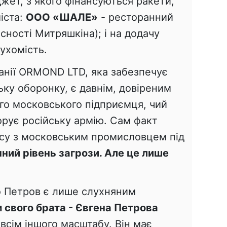
жет, з якого фінансуються ракети,
іста:
ООО «ШАЛЕ»
- ресторанний
сності Митряшкіна); і на додачу
ухомість.
анії ORMOND LTD, яка забезпечує
ку оборонку, є давнім, довіреним
го московського підприємця, чий
орує російську армію. Сам факт
несу з московським промисловцем під
ний рівень загрози. Але це лише
ло Петров є лише слухняним
 свого брата - Євгена Петрова
овсім іншого масштабу. Він має