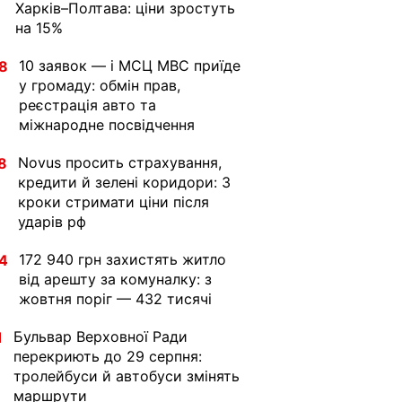
Харків–Полтава: ціни зростуть
на 15%
10 заявок — і МСЦ МВС приїде
8
у громаду: обмін прав,
реєстрація авто та
міжнародне посвідчення
Novus просить страхування,
8
кредити й зелені коридори: 3
кроки стримати ціни після
ударів рф
172 940 грн захистять житло
4
від арешту за комуналку: з
жовтня поріг — 432 тисячі
Бульвар Верховної Ради
1
перекриють до 29 серпня:
тролейбуси й автобуси змінять
маршрути