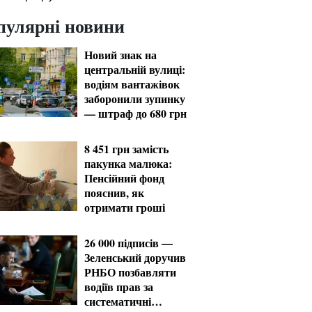
пулярні новини
Новий знак на
центральній вулиці:
водіям вантажівок
заборонили зупинку
— штраф до 680 грн
8 451 грн замість
пакунка малюка:
Пенсійний фонд
пояснив, як
отримати гроші
26 000 підписів —
Зеленський доручив
РНБО позбавляти
водіїв прав за
систематичні