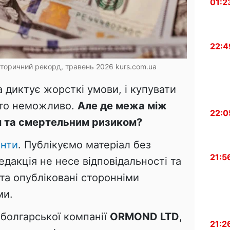
01:2
22:4
історичний рекорд, травень 2026
kurs.com.ua
на диктує жорсткі умови, і купувати
сто неможливо.
Але де межа між
22:0
 та смертельним ризиком?
нти
. Публікуємо матеріал без
21:5
едакція не несе відповідальності та
 та опубліковані сторонніми
ми.
 болгарської компанії
ORMOND LTD
,
21:2