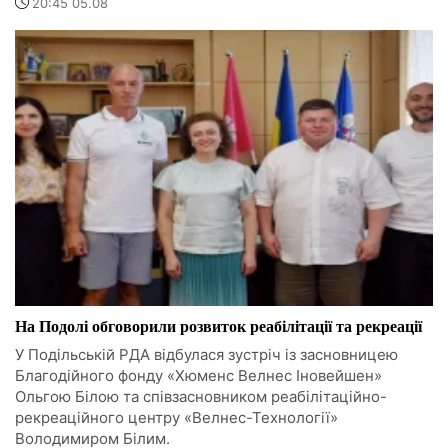
20:45 05.08
На Подолі обговорили розвиток реабілітації та рекреації
У Подільській РДА відбулася зустріч із засновницею
Благодійного фонду «Хюменс Велнес Іновейшен»
Ольгою Білою та співзасновником реабілітаційно-
рекреаційного центру «Велнес-Технології»
Володимиром Білим.