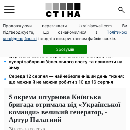
Продовжуючи переглядати Ukrainianwall.com Ви
ФОП 3 групи: 5% єдиного податку і 1% військового
підтверджуєте, що ознайомилися з
Політикою
збору — до 19 серпня, інакше штраф 10%
конфіденційності
і згодні з використанням файлів cookie.
Тарифи Київстар і Vodafone подешевшали до 50%:
скільки коштує зв'язок у серпні
Зрозумів
Церковне свято 9 серпня: апостол Матфій, три
суворі заборони Успенського посту та прикмети на
зиму
Середа 12 серпня — найнебезпечніший день тижня:
що можна й не можна робити з 10 до 16 серпня
5 окрема штурмова Київська
бригада отримала від «Української
команди» великий генератор, -
Артур Палатний
16:03 16.06.2026