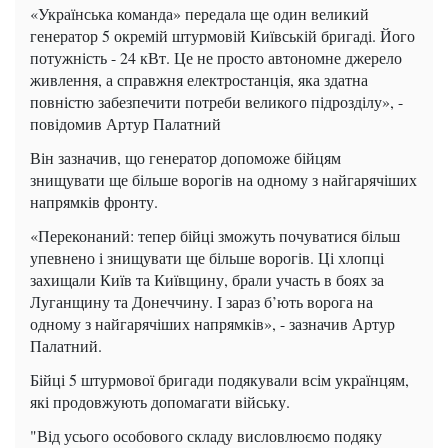
«Українська команда» передала ще один великий
генератор 5 окремій штурмовій Київській бригаді. Його
потужність - 24 кВт. Це не просто автономне джерело
живлення, а справжня електростанція, яка здатна
повністю забезпечити потреби великого підрозділу», -
повідомив Артур Палатний
Він зазначив, що генератор допоможе бійцям
знищувати ще більше ворогів на одному з найгарячіших
напрямків фронту.
«Переконаний: тепер бійці зможуть почуватися більш
упевнено і знищувати ще більше ворогів. Ці хлопці
захищали Київ та Київщину, брали участь в боях за
Луганщину та Донеччину. І зараз б’ють ворога на
одному з найгарячіших напрямків», - зазначив Артур
Палатний.
Бійці 5 штурмової бригади подякували всім українцям,
які продовжують допомагати війську.
"Від усього особового складу висловлюємо подяку