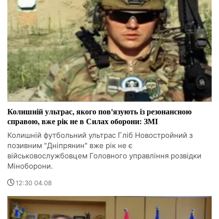
Колишній ультрас, якого пов'язують із резонансною
справою, вже рік не в Силах оборони: ЗМІ
Колишній футбольний ультрас Гліб Новостройний з
позивним "Дніпрянин" вже рік не є
військовослужбовцем Головного управління розвідки
Міноборони.
12:30 04.08