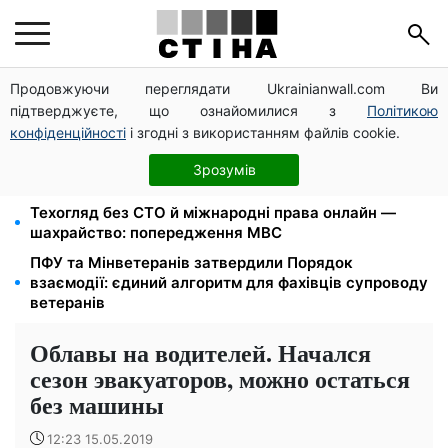
Продовжуючи переглядати Ukrainianwall.com Ви
1-2 набори гігієни на сім'ю: UNICEF роздає допомогу
підтверджуєте, що ознайомилися з
Політикою
в Запорізькій області у серпні
конфіденційності
і згодні з використанням файлів cookie.
2000 грн щокварталу від фонду США: люди з
інвалідністю I-II групи та пенсіонери 60+ отримають
Зрозумів
виплати
Техогляд без СТО й міжнародні права онлайн —
шахрайство: попередження МВС
ПФУ та Мінветеранів затвердили Порядок
взаємодії: єдиний алгоритм для фахівців супроводу
ветеранів
Облавы на водителей. Начался
сезон эвакуаторов, можно остаться
без машины
12:23 15.05.2019