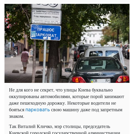
Не для кого не секрет, что улицы Киева буквально
оккупированы автомобилями, которые порой занимают
даже пешеходную дорожку. Некоторые водители не
бояться
свою машину даже под запретным
парковать
знаком.
Так Виталий Кличко, мэр столицы, председатель
Киевской городской государственной администрации,