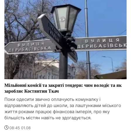
Мільйонні комісії та закриті тендери: чим володіє та як
заробляє Костянтин Ткач
Поки одесити звично оплачують комуналку і
відправляють дітей до школи, за лаштунками міського
життя роками працює фінансова імперія, про яку
більшість містян навіть не здогадується.
08:45 01.08