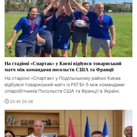
На стадіоні «Спартак» у Києві відбувся товариський
матч між командами посольств США та Франції
На стадіоні «Спартак» у Подільському районі Києва
відбувся товариський матч із РЕГБІ-5 між командами
співробітників Посольств США та Франції в Україні.
20:45 05.08