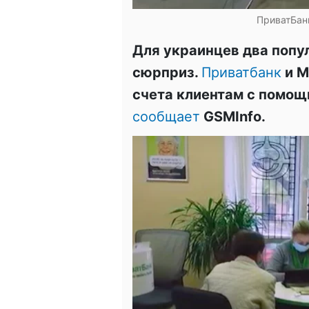
ПриватБан
Для украинцев два попу
сюрприз.
Приватбанк
и М
счета клиентам с помощ
сообщает
GSMInfo.