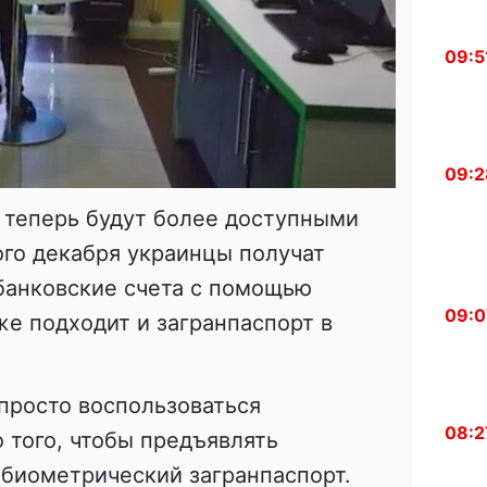
09:5
09:2
 теперь будут более доступными
ого декабря украинцы получат
банковские счета с помощью
09:0
же подходит и загранпаспорт в
просто воспользоваться
08:2
 того, чтобы предъявлять
 биометрический загранпаспорт.