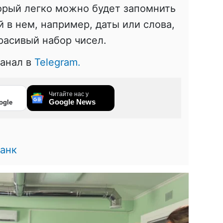
орый легко можно будет запомнить
 в нем, например, даты или слова,
расивый набор чисел.
канал в
Telegram.
Читайте нас у
Google News
ogle
анк