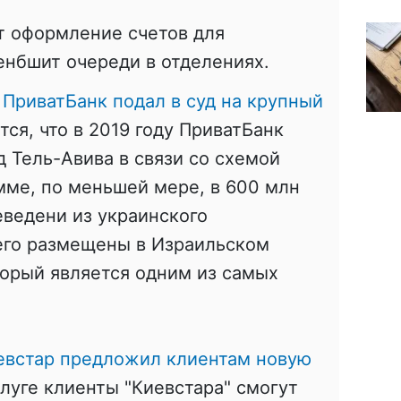
т оформление счетов для
енбшит очереди в отделениях.
о
ПриватБанк подал в суд на крупный
тся, что в 2019 году ПриватБанк
д Тель-Авива в связи со схемой
мме, по меньшей мере, в 600 млн
еведени из украинского
его размещены в Израильском
торый является одним из самых
встар предложил клиентам новую
слуге клиенты "Киевстара" смогут