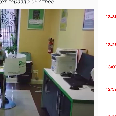
дет гораздо быстрее
13:3
13:2
13:0
12:5