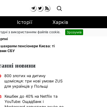
Історії
Харків
згодні з використанням файлів cookie.
Зрозумів
91,24 грн/куб, газ може сягнути
ерпні
 шахраям пенсіонери Києва: ті
ками СБУ
танні новини
800 злотих на дитину
9
щомісяця: три нові умови ZUS
для українців у Польщі
Кешбек до 40% на Netflix та
6
YouTube: Ощадбанк і
Mastercard запустили акцію до