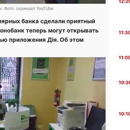
12:2
к. Фото: скриншот YouTUbe
лярных банка сделали приятный
онобанк теперь могут открывать
11:3
ью приложения Дія. Об этом
11:0
10:2
10:1