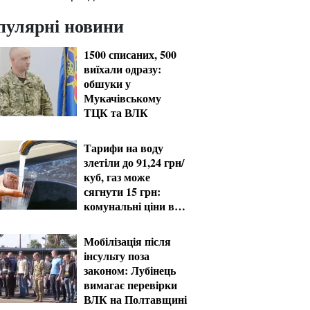
пулярні новини
1500 списаних, 500
виїхали одразу:
обшуки у
Мукачівському
ТЦК та ВЛК
Тарифи на воду
злетіли до 91,24 грн/
куб, газ може
сягнути 15 грн:
комунальні ціни в
серпні
Мобілізація після
інсульту поза
законом: Лубінець
вимагає перевірки
ВЛК на Полтавщині