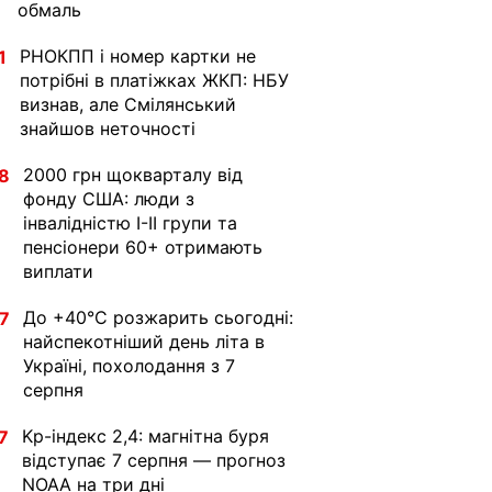
обмаль
РНОКПП і номер картки не
1
потрібні в платіжках ЖКП: НБУ
визнав, але Смілянський
знайшов неточності
2000 грн щокварталу від
8
фонду США: люди з
інвалідністю I-II групи та
пенсіонери 60+ отримають
виплати
До +40°С розжарить сьогодні:
7
найспекотніший день літа в
Україні, похолодання з 7
серпня
Kp-індекс 2,4: магнітна буря
7
відступає 7 серпня — прогноз
NOAA на три дні