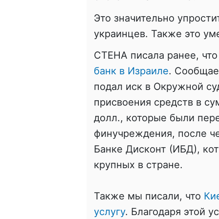
Это значительно упрости
украинцев. Также это ум
СТЕНА писала ранее, чт
банк в Израиле
. Сообщае
подал иск в Окружной су
присвоения средств в су
долл., которые были пер
финучреждения, после ч
Банке Дисконт (ИБД), ко
крупных в стране.
Также мы писали, что
Кие
услугу
. Благодаря этой у