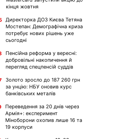
кінця жовтня
Директорка ДОЗ Києва Тетяна
5
Мостепан: Демографічна криза
потребує нових рішень уже
сьогодні
Пенсійна реформа у вересні:
8
добровільні накопичення й
перегляд спецпенсій суддів
Золото зросло до 187 260 грн
7
за унцію: НБУ оновив курс
банківських металів
Переведення за 20 днів через
9
Армія+: експеримент
Міноборони охопив лише 16 та
19 корпуси