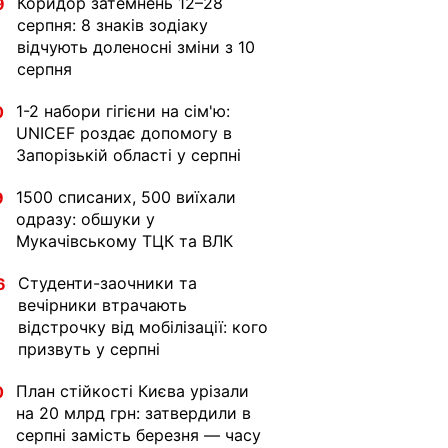
Коридор затемнень 12–28
9
серпня: 8 знаків зодіаку
відчують доленосні зміни з 10
серпня
1-2 набори гігієни на сім'ю:
0
UNICEF роздає допомогу в
Запорізькій області у серпні
1500 списаних, 500 виїхали
9
одразу: обшуки у
Мукачівському ТЦК та ВЛК
Студенти-заочники та
6
вечірники втрачають
відстрочку від мобілізації: кого
призвуть у серпні
План стійкості Києва урізали
0
на 20 млрд грн: затвердили в
серпні замість березня — часу