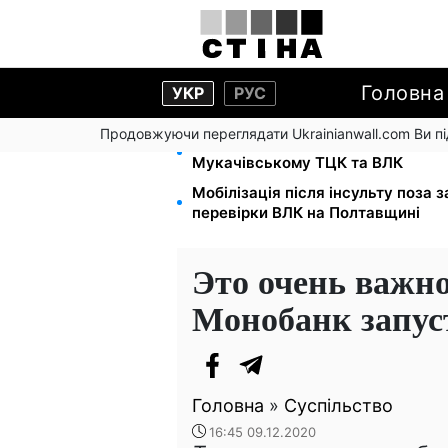
Головна
УКР
РУС
Продовжуючи переглядати Ukrainianwall.com Ви 
1500 списаних, 500 виїхали одра
Мукачівському ТЦК та ВЛК
Мобілізація після інсульту поза 
перевірки ВЛК на Полтавщині
Это очень важн
Монобанк запус
Головна
»
Суспільство
16:45 09.12.2020