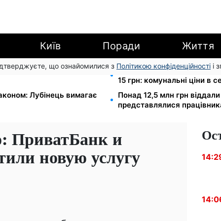
Київ
Поради
Життя
підтверджуєте, що ознайомилися з
Політикою конфіденційності
і 
зу: обшуки у
Тарифи на воду злетіли до 
15 грн: комунальні ціни в с
законом: Лубінець вимагає
Понад 12,5 млн грн віддали
представлялися працівни
Ос
о: ПриватБанк и
тили новую услугу
14:2
14:0