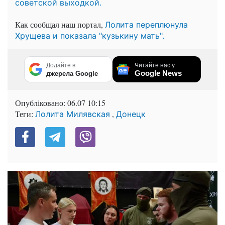
советской выходкой.
Как сообщал наш портал,
Лолита переплюнула
Хрущева и показала "кузькину мать".
Додайте в
Читайте нас у
Google News
джерела Google
Опубліковано:
06.07 10:15
Теги:
,
Лолита Милявская
Донецк