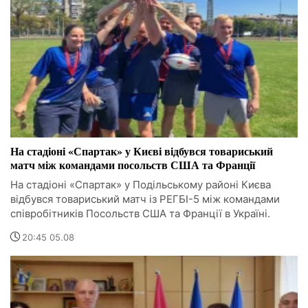
На стадіоні «Спартак» у Києві відбувся товариський
матч між командами посольств США та Франції
На стадіоні «Спартак» у Подільському районі Києва
відбувся товариський матч із РЕГБІ-5 між командами
співробітників Посольств США та Франції в Україні.
20:45 05.08