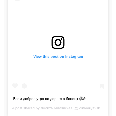
View this post on Instagram
Всем доброе утро по дороге в Донецк ✌️😎
A post shared by
Лолита Милявская
(@lolitamilyavskaya) on
J