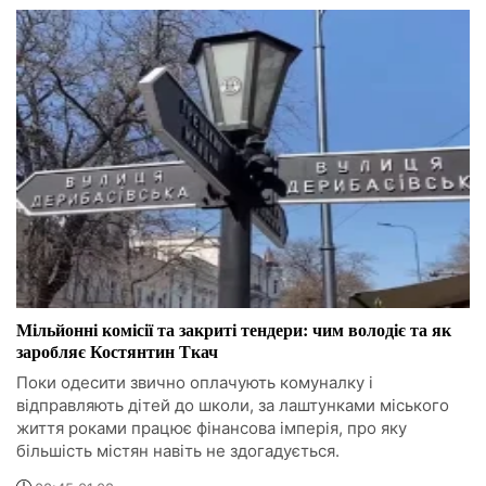
Мільйонні комісії та закриті тендери: чим володіє та як
заробляє Костянтин Ткач
Поки одесити звично оплачують комуналку і
відправляють дітей до школи, за лаштунками міського
життя роками працює фінансова імперія, про яку
більшість містян навіть не здогадується.