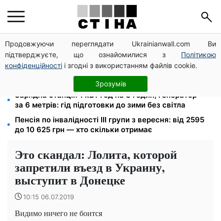
Продовжуючи переглядати Ukrainianwall.com Ви
Долар по 44,50 грн, євро — 51,34: курс валют у
підтверджуєте, що ознайомилися з
Політикою
банках 9 серпня
конфіденційності
і згодні з використанням файлів cookie.
Посвідчення водія та техпаспорт відновлять
безкоштовно: умова від сервісних центрів МВС
Зрозумів
Зарядна станція 1 кВт·год на 8 годин, генератор —
за 6 метрів: гід підготовки до зими без світла
Пенсія по інвалідності III групи з вересня: від 2595
до 10 625 грн — хто скільки отримає
Это скандал: Лолита, которой
запретили въезд в Украину,
выступит в Донецке
10:15 06.07.2019
Видимо ничего не боится