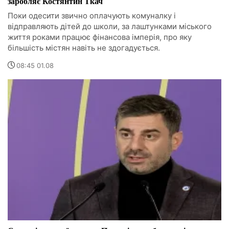
заробляє Костянтин Ткач
Поки одесити звично оплачують комуналку і
відправляють дітей до школи, за лаштунками міського
життя роками працює фінансова імперія, про яку
більшість містян навіть не здогадується.
08:45 01.08