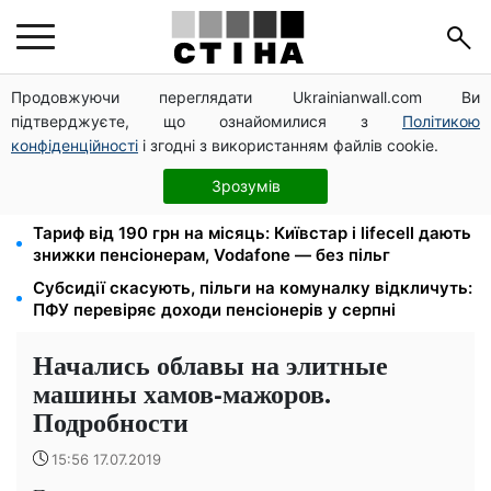
Продовжуючи переглядати Ukrainianwall.com Ви
Директорка ДОЗ Києва Тетяна Мостепан:
підтверджуєте, що ознайомилися з
Політикою
Демографічна криза потребує нових рішень уже
сьогодні
конфіденційності
і згодні з використанням файлів cookie.
Пенсійна реформа у вересні: добровільні
Зрозумів
накопичення й перегляд спецпенсій суддів
Тариф від 190 грн на місяць: Київстар і lifecell дають
знижки пенсіонерам, Vodafone — без пільг
Субсидії скасують, пільги на комуналку відкличуть:
ПФУ перевіряє доходи пенсіонерів у серпні
Начались облавы на элитные
машины хамов-мажоров.
Подробности
15:56 17.07.2019