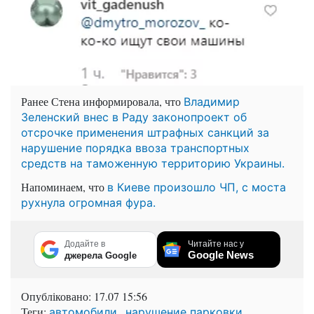
Ранее Стена информировала, что
Владимир
Зеленский внес в Раду законопроект об
отсрочке применения штрафных санкций за
нарушение порядка ввоза транспортных
средств на таможенную территорию Украины.
Напоминаем, что
в Киеве произошло ЧП, с моста
рухнула огромная фура.
Додайте в
Читайте нас у
Google News
джерела Google
Опубліковано:
17.07 15:56
Теги:
,
автомобили
нарушение парковки