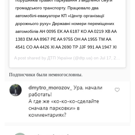
порушників правил паркування з виділеної смуги
громадського транспорту. Працювало два
автомобілі-евакуатори КП «Центр організації
дорожнього руху» Державні номери переміщених
автомобілів AH 0095 EK AA 6187 KO AA 0219 XB AA
1383 EM AA 8967 PE AA 9755 OH AA 1955 TM AA
4541 CO AA 4426 XI AA 2690 TP JJF 991 AA 1947 XI
A post shared by
ДТП України
(@dtp.ua) on
Jul 17, 2019 at 1:09am PDT
Подписчики были немногословны.