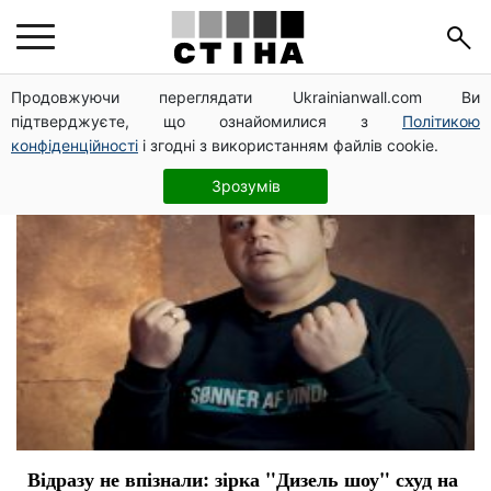
актеры
Продовжуючи переглядати Ukrainianwall.com Ви
підтверджуєте, що ознайомилися з
Політикою
конфіденційності
і згодні з використанням файлів cookie.
Зрозумів
Відразу не впізнали: зірка "Дизель шоу" схуд на