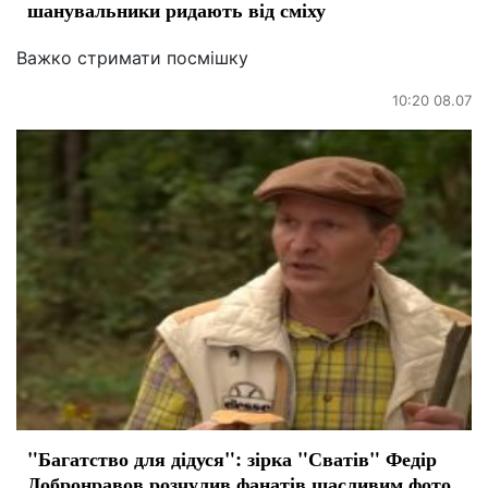
шанувальники ридають від сміху
Важко стримати посмішку
10:20 08.07
"Багатство для дідуся": зірка "Сватів" Федір
Добронравов розчулив фанатів щасливим фото