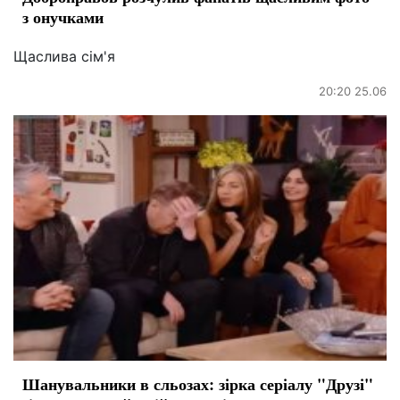
з онучками
Щаслива сім'я
20:20 25.06
Шанувальники в сльозах: зірка серіалу "Друзі"