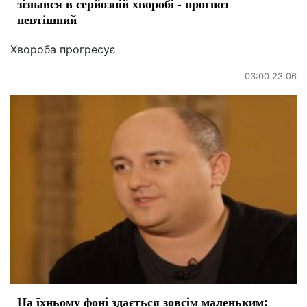
зізнався в серйозній хворобі - прогноз
невтішний
Хвороба прогресує
03:00 23.06
На їхньому фоні здається зовсім маленьким: