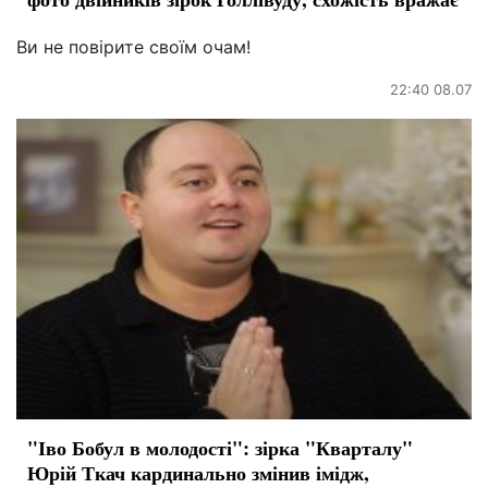
Ви не повірите своїм очам!
22:40 08.07
"Іво Бобул в молодості": зірка "Кварталу"
Юрій Ткач кардинально змінив імідж,