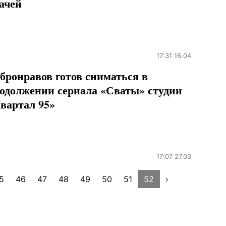
ачей
17:31 16.04
бронравов готов сниматься в
одолжении сериала «Сваты» студии
вартал 95»
17:07 27.03
5
46
47
48
49
50
51
52
›