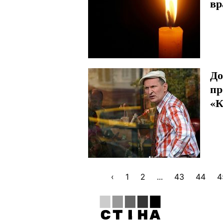
вр
До
пр
«К
‹
1
2
...
43
44
4