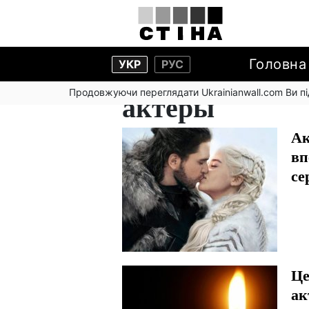
Головна
УКР
РУС
Продовжуючи переглядати Ukrainianwall.com Ви 
актеры
Ак
вп
се
Це
ак