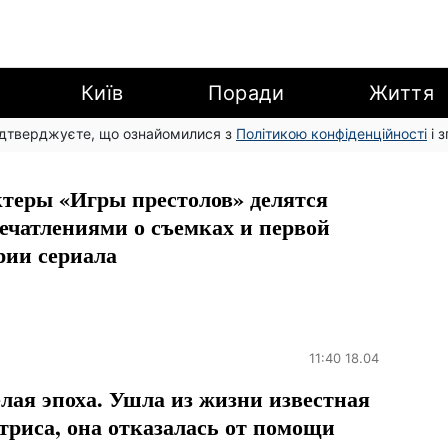
Київ
Поради
Життя
підтверджуєте, що ознайомилися з
Політикою конфіденційності
і 
теры «Игры престолов» делятся
ечатлениями о съемках и первой
рии сериала
11:40 18.04
лая эпоха. Ушла из жизни известная
триса, она отказалась от помощи