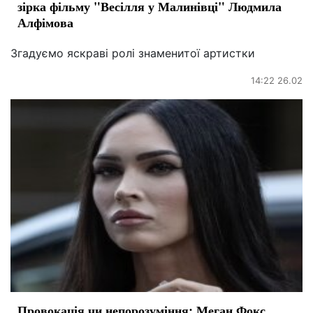
зірка фільму "Весілля у Малинівці" Людмила
Алфімова
Згадуємо яскраві ролі знаменитої артистки
14:22 26.02
Провокація чи непорозуміння: Меган Фокс