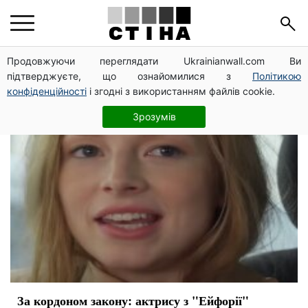
актриса
Продовжуючи переглядати Ukrainianwall.com Ви
підтверджуєте, що ознайомилися з
Політикою
конфіденційності
і згодні з використанням файлів cookie.
Зрозумів
За кордоном закону: актрису з "Ейфорії"