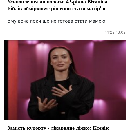
Усиновлення чи пологи: 43-річна Віталіна
Біблів обмірковує рішення стати матір'ю
Чому вона поки що не готова стати мамою
14:22 13.02
Замість курорту - лікарняне ліжко: Ксенію