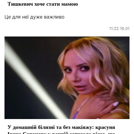
Тишкевич хоче стати мамою
Це для неї дуже важливо
11:22 16.01
У домашній білизні та без макіяжу: красуня
Ірина Сопонару у ванній записала відео, що