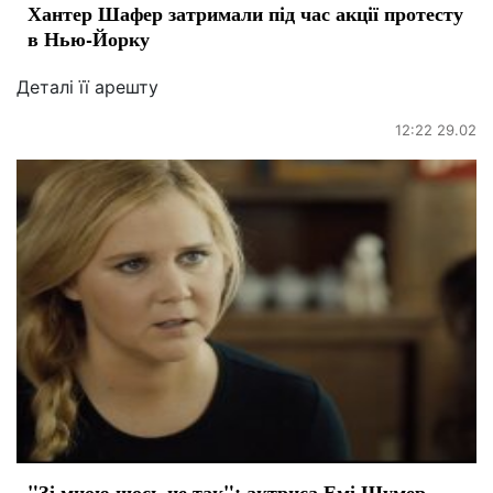
Хантер Шафер затримали під час акції протесту
в Нью-Йорку
Деталі її арешту
12:22 29.02
"Зі мною щось не так": актриса Емі Шумер