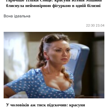
блиснула неймовірною фігуркою в одній білизні
Вона ідеальна
22:30 23.04
У чоловіків аж тиск підскочив: красуня