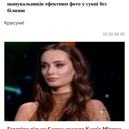
шанувальників ефектним фото у сукні без
білизни
Красуня!
22:30 05.05
Гарячіше тільки Сонце: красуня Ксенія Мішина