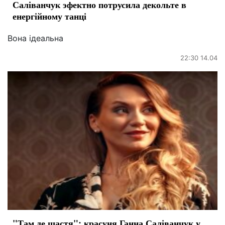
Саліванчук эфектно потрусила декольте в
енергійному танці
Вона ідеальна
22:30 14.04
"Там де щастя": красуня Ганна Саліванчук у