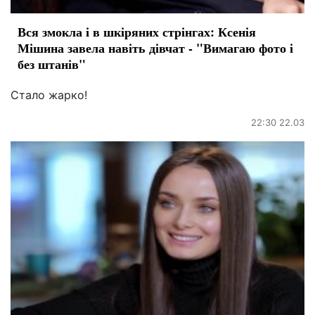
Вся змокла і в шкіряних стрінгах: Ксенія
Мішина завела навіть дівчат - "Вимагаю фото і
без штанів"
Стало жарко!
22:30 22.03