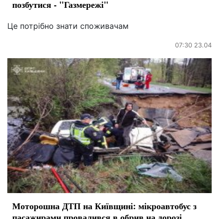
позбутися - "Газмережі"
Це потрібно знати споживачам
07:30 23.04
Моторошна ДТП на Київщині: мікроавтобус з
пасажирами провалився в обрив на дорозі