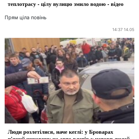
теплотрасу - цілу вулицю змило водою - відео
Прям ціла повінь
14:37 14.05
Люди розлетілися, наче кеглі: у Броварах
п'яний чиновник на авто влетів у натовп людей