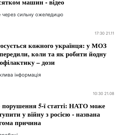
сятком машин - відео
е через сильну ожеледицю
17:30 21.11
осується кожного українця: у МОЗ
передили, коли та як робити йодну
офілактику – дози
жлива інформація
10:30 21.08
 порушення 5-ї статті: НАТО може
тупити у війну з росією - названа
гома причина