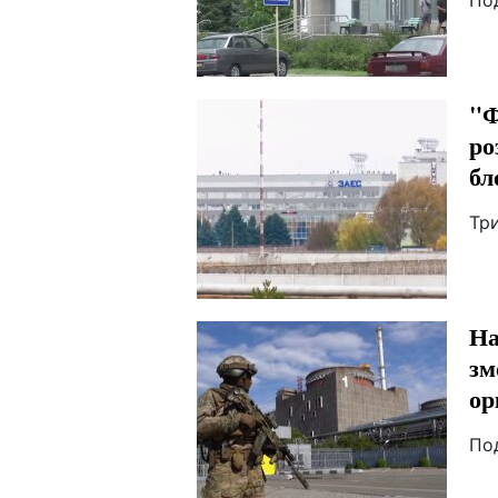
По
"Ф
ро
бл
Тр
На
зм
ор
По