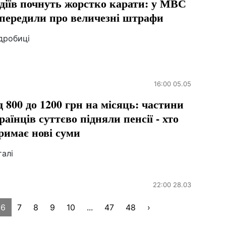
діїв почнуть жорстко карати: у МВС
передили про величезні штрафи
дробиці
16:00 05.05
д 800 до 1200 грн на місяць: частини
раїнців суттєво підняли пенсії - хто
римає нові суми
алі
22:00 28.03
6
7
8
9
10
...
47
48
›