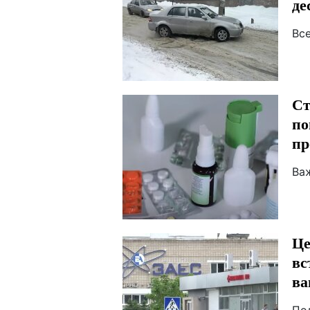
де
Вс
Ст
по
пр
Ва
Це
вс
ва