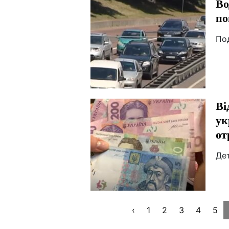
Во
по
По
Ві
ук
от
Дет
‹
1
2
3
4
5