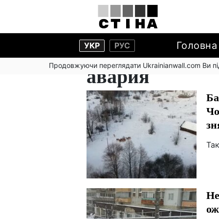
Головна
УКР
РУС
Продовжуючи переглядати Ukrainianwall.com Ви 
авария
Ба
Чо
зн
Та
Не
ож