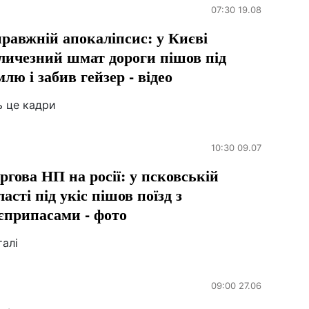
07:30 19.08
равжній апокаліпсис: у Києві
личезний шмат дороги пішов під
млю і забив гейзер - відео
ь це кадри
10:30 09.07
ргова НП на росії: у псковській
ласті під укіс пішов поїзд з
єприпасами - фото
алі
09:00 27.06