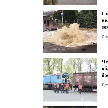
Сп
ве
зе
Ос
Че
об
бо
Дет