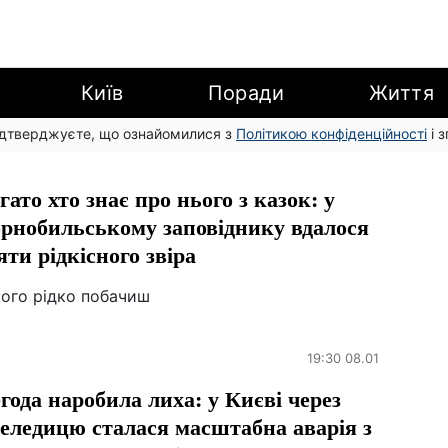
Київ
Поради
Життя
підтверджуєте, що ознайомилися з
Політикою конфіденційності
і 
гато хто знає про нього з казок: у
рнобильському заповіднику вдалося
яти рідкісного звіра
кого рідко побачиш
19:30 08.01
года наробила лиха: у Києві через
еледицю сталася масштабна аварія з