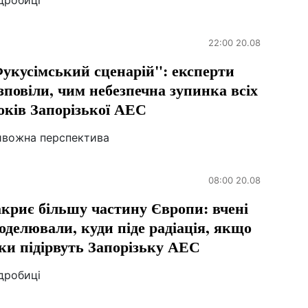
дробиці
22:00 20.08
укусімський сценарій": експерти
зповіли, чим небезпечна зупинка всіх
оків Запорізької АЕС
ивожна перспектива
08:00 20.08
криє більшу частину Європи: вчені
оделювали, куди піде радіація, якщо
ки підірвуть Запорізьку АЕС
дробиці