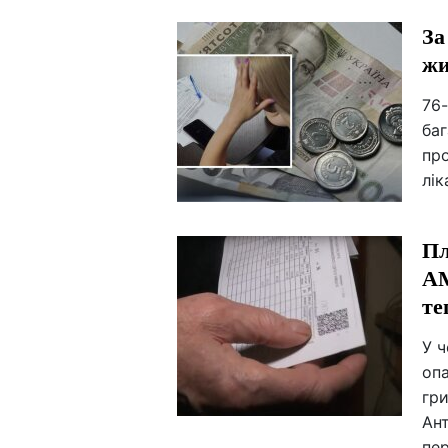
За
жи
76-
баг
про
лік
Пл
АМ
те
У ч
опа
гри
Ан
пер