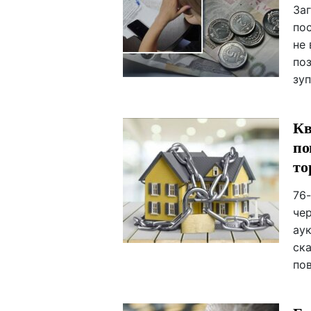
Заг
пос
не 
поз
зу
Кв
по
то
76
че
аук
ск
пов