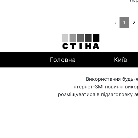
‹
1
2
Головна
Київ
Використання будь-я
Інтернет-ЗМІ повинні вик
розміщуватися в підзаголовку а