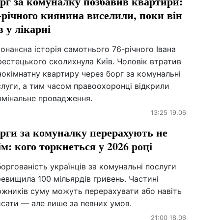
рг за комуналку позбавив квартири:
-річного киянина виселили, поки він
в у лікарні
онансна історія самотнього 76-річного Івана
естецького сколихнула Київ. Чоловік втратив
окімнатну квартиру через борг за комунальні
луги, а тим часом правоохоронці відкрили
имінальне провадження.
13:25 19.06
рги за комуналку перерахують не
ім: кого торкнеться у 2026 році
оргованість українців за комунальні послуги
евищила 100 мільярдів гривень. Частині
ржників суму можуть перерахувати або навіть
сати — але лише за певних умов.
21:00 18.06