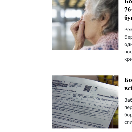
Бо
76
бу
Рез
Бер
одн
пос
кр
Бо
вс
Заб
пер
бо
спи