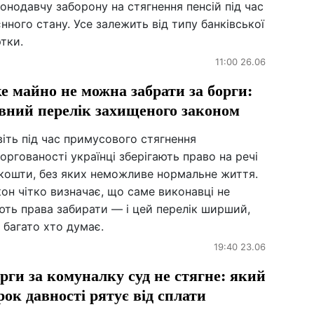
онодавчу заборону на стягнення пенсій під час
нного стану. Усе залежить від типу банківської
тки.
11:00 26.06
е майно не можна забрати за борги:
вний перелік захищеного законом
іть під час примусового стягнення
оргованості українці зберігають право на речі
 кошти, без яких неможливе нормальне життя.
он чітко визначає, що саме виконавці не
ють права забирати — і цей перелік ширший,
 багато хто думає.
19:40 23.06
рги за комуналку суд не стягне: який
рок давності рятує від сплати