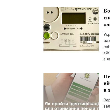
Бо
сп
«л
Ук
ра
сві
«Ж
з'я
Пе
ві
в 
Ве
зал