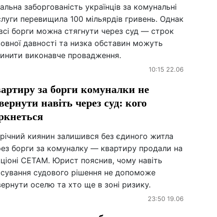
альна заборгованість українців за комунальні
луги перевищила 100 мільярдів гривень. Однак
всі борги можна стягнути через суд — строк
овної давності та низка обставин можуть
пинити виконавче провадження.
10:15 22.06
артиру за борги комуналки не
вернути навіть через суд: кого
ркнеться
-річний киянин залишився без єдиного житла
рез борги за комуналку — квартиру продали на
ціоні СЕТАМ. Юрист пояснив, чому навіть
асування судового рішення не допоможе
ернути оселю та хто ще в зоні ризику.
23:50 19.06