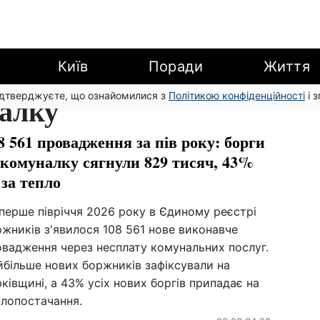
Київ
Поради
Життя
підтверджуєте, що ознайомилися з
налку
Політикою конфіденційності
і 
8 561 провадження за пів року: борги
 комуналку сягнули 829 тисяч, 43%
за тепло
перше півріччя 2026 року в Єдиному реєстрі
жників з'явилося 108 561 нове виконавче
овадження через несплату комунальних послуг.
йбільше нових боржників зафіксували на
ківщині, а 43% усіх нових боргів припадає на
плопостачання.