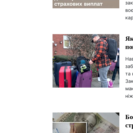
зак
воє
кар
Як
по
Нав
заб
та
Зак
ма
ніж
Бо
ст