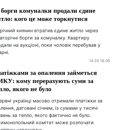
 борги комуналки продали єдине
тло: кого це може торкнутися
річний киянин втратив єдине житло через
аторічні борги за комуналку. Квартиру
дали на аукціоні, поки чоловік перебував у
арні.
14:20 18.06
атіжками за опалення займеться
КУ: кому перерахують суми за
пло, якого не було
ервні українці масово отримали платіжки за
лення, датовані січнем, із сумами у тисячі
вень за тепло, якого фактично не було.
тимонопольний комітет може розпочати
евірку нарахувань.