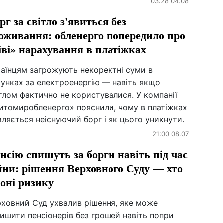
03:28 04.08
рг за світло з'явиться без
оживання: обленерго попередило про
іві» нарахування в платіжках
раїнцям загрожують некоректні суми в
хунках за електроенергію — навіть якщо
тлом фактично не користувалися. У компанії
итомиробленерго» пояснили, чому в платіжках
вляється неіснуючий борг і як цього уникнути.
21:00 08.07
нсію спишуть за борги навіть під час
йни: рішення Верховного Суду — хто
зоні ризику
рховний Суд ухвалив рішення, яке може
ишити пенсіонерів без грошей навіть попри