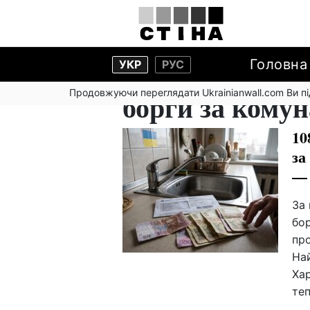
Головна
УКР
РУС
Продовжуючи переглядати Ukrainianwall.com Ви 
борги за кому
10
за
— 
За 
бор
пр
На
Хар
те