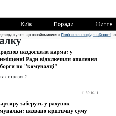
Київ
Поради
Життя
підтверджуєте, що ознайомилися з
налку
Політикою конфіденційності
і 
рдепов наздогнала карма: у
иміщенні Ради відключили опалення
 борги по "комуналці"
так сталось?
11:30 10.11
артиру заберуть у рахунок
муналки: названо критичну суму