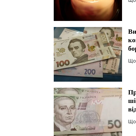
Що
Ви
ко
бо
Що
Пр
ші
ві
Що