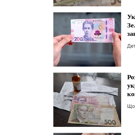
Ук
Зе
за
Дет
Ро
ук
ко
Що