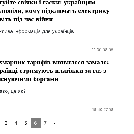
туйте свічки і гаски: українцям
зповіли, кому відключать електрику
віть під час війни
лива інформація для українців
11:30 08.05
хмарних тарифів виявилося замало:
раїнці отримують платіжки за газ з
існуючими боргами
аво, це як?
19:40 27.08
3
4
5
6
7
›