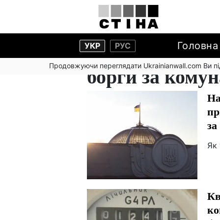
Головна
УКР
РУС
Продовжуючи переглядати Ukrainianwall.com Ви 
борги за кому
На
пр
за
Як 
Кв
ко