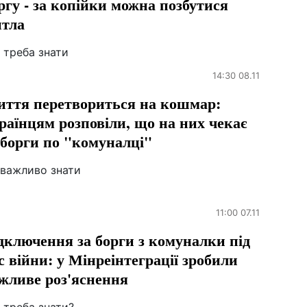
ргу - за копійки можна позбутися
тла
 треба знати
14:30 08.11
ття перетвориться на кошмар:
раїнцям розповіли, що на них чекає
 борги по "комуналці"
 важливо знати
11:00 07.11
дключення за борги з комуналки під
с війни: у Мінреінтеграції зробили
жливе роз'яснення