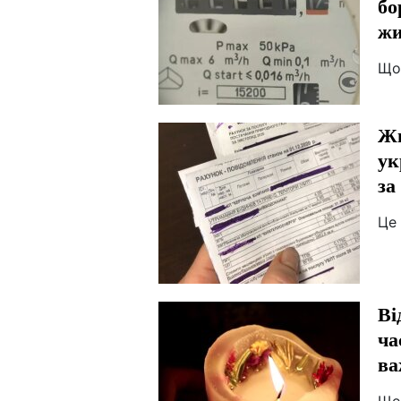
бо
жи
Що
Жи
ук
за
Це
Ві
ча
ва