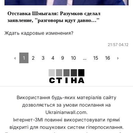
Отставка Шмыгаля: Разумков сделал
заявление, "разговоры идут давно…"
Ждать кадровые изменения?
21:57 04.12
‹
1
2
3
4
9
10
...
15
16
›
Використання будь-яких матеріалів сайту
дозволяється за умови посилання на
Ukrainianwall.com.
Інтернет-ЗМІ повинні використовувати прямі
відкриті для пошукових систем гіперпосилання.