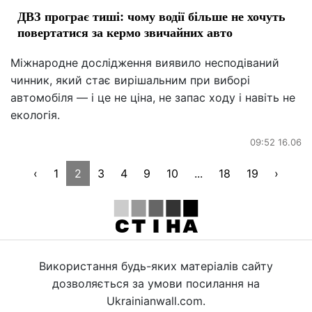
ДВЗ програє тиші: чому водії більше не хочуть
повертатися за кермо звичайних авто
Міжнародне дослідження виявило несподіваний
чинник, який стає вирішальним при виборі
автомобіля — і це не ціна, не запас ходу і навіть не
екологія.
09:52 16.06
‹
1
2
3
4
9
10
...
18
19
›
Використання будь-яких матеріалів сайту
дозволяється за умови посилання на
Ukrainianwall.com.