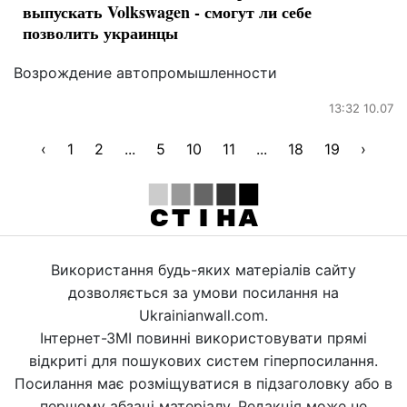
выпускать Volkswagen - смогут ли себе
позволить украинцы
Возрождение автопромышленности
13:32 10.07
‹
1
2
...
5
10
11
...
18
19
›
Використання будь-яких матеріалів сайту
дозволяється за умови посилання на
Ukrainianwall.com.
Інтернет-ЗМІ повинні використовувати прямі
відкриті для пошукових систем гіперпосилання.
Посилання має розміщуватися в підзаголовку або в
першому абзаці матеріалу. Редакція може не