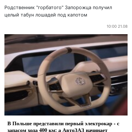
Родственник "горбатого" Запорожца получил
целый табун лошадей под капотом
10:00 21.08
В Польше представили первый электрокар - с
запасом хода 400 км: а АвтоЗАЗ начинает