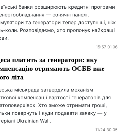
раїнські банки розширюють кредитні програми
енергообладнання — сонячні панелі,
мулятори та генератори тепер доступніші, ніж
ь-коли. Розповідаємо, хто пропонує найкращі
ови.
15:57 01.06
еса платить за генератори: яку
мпенсацію отримають ОСББ вже
ого літа
еська міськрада затвердила механізм
ткової компенсації вартості генераторів для
атоповерхівок. Хто зможе отримати гроші,
льки повернуть і куди подавати заявку — у
еріалі Ukrainian Wall.
11:24 30.05