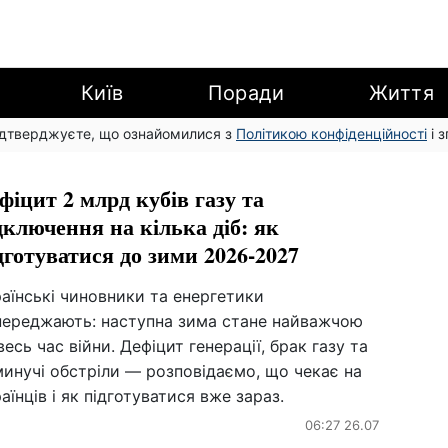
Київ
Поради
Життя
підтверджуєте, що ознайомилися з
Політикою конфіденційності
і 
фіцит 2 млрд кубів газу та
дключення на кілька діб: як
дготуватися до зими 2026-2027
аїнські чиновники та енергетики
переджають: наступна зима стане найважчою
весь час війни. Дефіцит генерації, брак газу та
инучі обстріли — розповідаємо, що чекає на
аїнців і як підготуватися вже зараз.
06:27 26.07