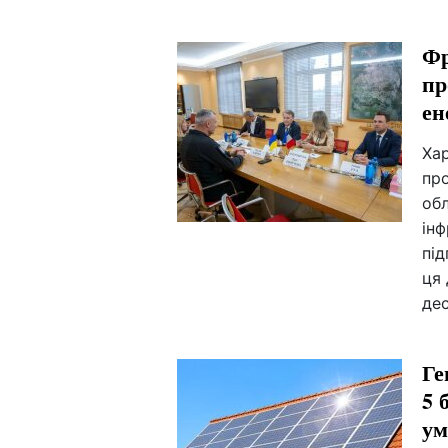
Фр
пр
ен
Ха
про
об
ін
пі
ця
дес
Ге
5 
ум