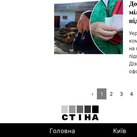
До
мі
пі
Укр
ком
на
під
Діз
оф
‹
1
2
3
4
Головна
Київ