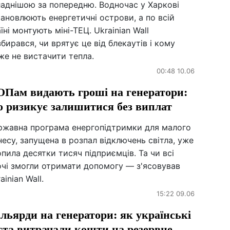
ладнішою за попередню. Водночас у Харкові
ановлюють енергетичні острови, а по всій
їні монтують міні-ТЕЦ. Ukrainian Wall
бирався, чи врятує це від блекаутів і кому
же не вистачити тепла.
00:48 10.06
Пам видають гроші на генератори:
о ризикує залишитися без виплат
ржавна програма енергопідтримки для малого
несу, запущена в розпал відключень світла, уже
пила десятки тисяч підприємців. Та чи всі
очі змогли отримати допомогу — з'ясовував
ainian Wall.
15:22 09.06
льярди на генератори: як українські
ста витрачали кошти на резервне