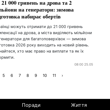
 21 000 гривень на дрова та 2
льйони на генератори: зимова
дготовка набирає обертів
аїнці можуть отримати до 21 000 гривень
пенсації на дрова, а міста виділяють мільйони
 генератори для багатоповерхівок — зимова
готовка 2026 року виходить на новий рівень.
найтеся, хто має право на виплати та як їх
ормити.
08:00 25.05
5
6
7
8
9
10
11
›
Поради
Життя