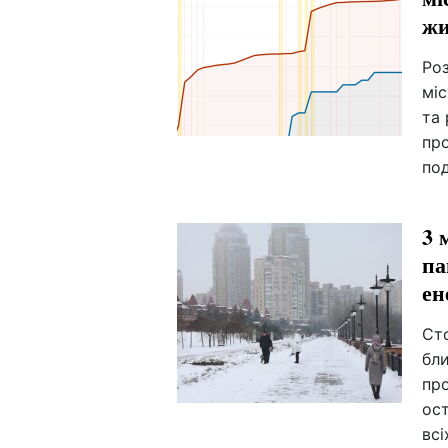
жи
Роз
міс
та 
пр
по
3 
па
ен
Ст
бли
про
ост
всі