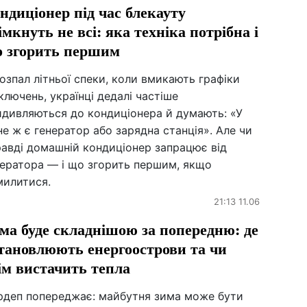
ндиціонер під час блекауту
імкнуть не всі: яка техніка потрібна і
 згорить першим
озпал літньої спеки, коли вмикають графіки
ключень, українці дедалі частіше
идивляються до кондиціонера й думають: «У
е ж є генератор або зарядна станція». Але чи
равді домашній кондиціонер запрацює від
нератора — і що згорить першим, якщо
милитися.
21:13 11.06
ма буде складнішою за попередню: де
тановлюють енергоострови та чи
ім вистачить тепла
рдеп попереджає: майбутня зима може бути