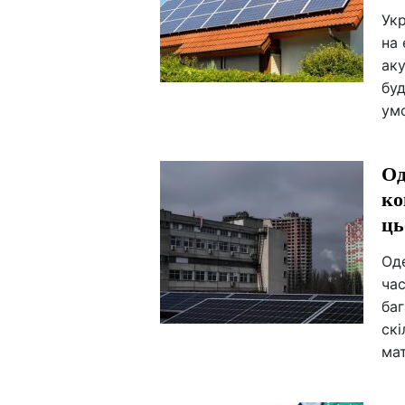
Ук
на 
аку
буд
ум
Од
ко
ць
Од
час
баг
скі
мат