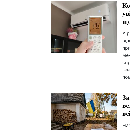
Ко
ув
що
У р
від
пр
мен
сп
ге
по
Зи
вс
вс
На