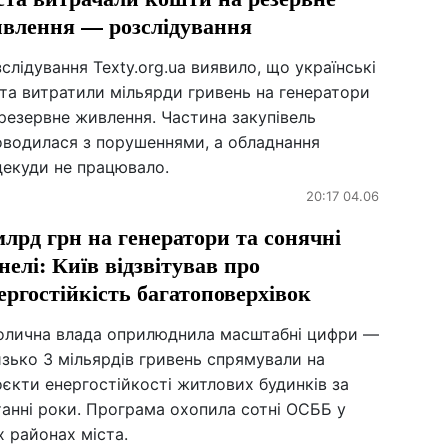
влення — розслідування
слідування Texty.org.ua виявило, що українські
та витратили мільярди гривень на генератори
резервне живлення. Частина закупівель
оводилася з порушеннями, а обладнання
декуди не працювало.
20:17 04.06
млрд грн на генератори та сонячні
нелі: Київ відзвітував про
ергостійкість багатоповерхівок
олична влада оприлюднила масштабні цифри —
зько 3 мільярдів гривень спрямували на
єкти енергостійкості житлових будинків за
анні роки. Програма охопила сотні ОСББ у
х районах міста.