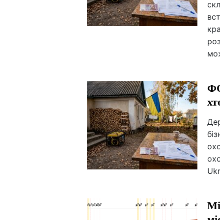
ск
вст
кра
роз
мо
ФО
хт
Де
біз
охо
ох
Ukr
Мі
мі