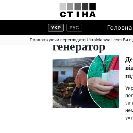
Головна
УКР
РУС
Продовжуючи переглядати Ukrainianwall.com Ви 
генератор
Де
ві
пі
Укр
по
за 
нем
укр