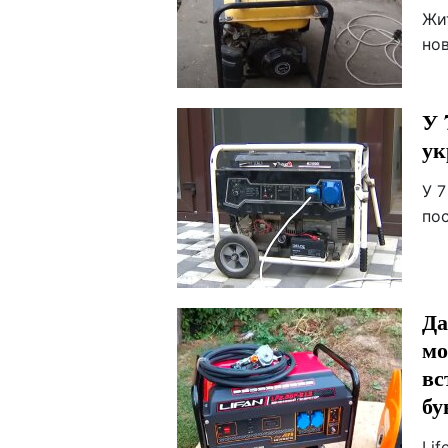
Жит
но
У 
ук
У 7
по
Да
мо
вс
бу
Lif