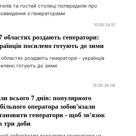
елів та гостей столиці попередили про
вовведення з генераторами
10:00 24.10
7 областях роздають генератори:
раїнців посилено готують до зими
 областях роздають генератори - українців
силено готують до зими
15:00 30.09
ли всього 7 днів: популярного
більного оператора зобов'язали
тановити генератори - щоб зв'язок
в три доби
ecell зобов’язали доставити генератори на