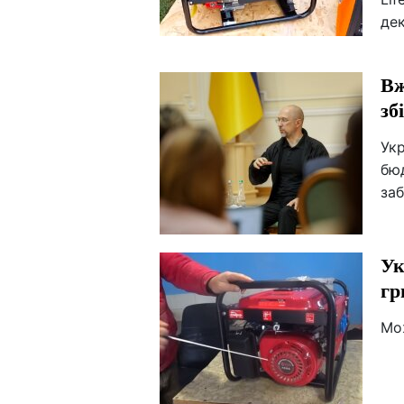
дек
Вж
зб
Укр
бю
за
Ук
гр
Мо