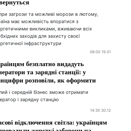
вернуться
при загрози та можливі морози в лютому,
аїна має можливість впоратися з
ергетичними викликами, вживаючи всіх
бхідних заходів для захисту своєї
ергетичної інфраструктури
08:00 19.01
раїнцям безплатно видадуть
нератори та зарядні станції: у
нцифри розповіли, як оформити
ий і середній бізнес зможе отримати
ератор і зарядну станцію
14:30 30.12
сові відключення світла: українцям
провадили жорсткі заборони на