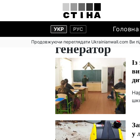
Головна
УКР
РУС
Продовжуючи переглядати Ukrainianwall.com Ви 
генератор
Із
ви
ди
Нар
шк
За
у 