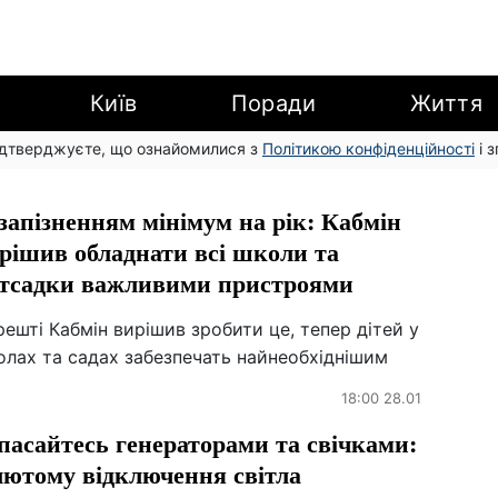
Київ
Поради
Життя
підтверджуєте, що ознайомилися з
Політикою конфіденційності
і 
 запізненням мінімум на рік: Кабмін
рішив обладнати всі школи та
тсадки важливими пристроями
ешті Кабмін вирішив зробити це, тепер дітей у
олах та садах забезпечать найнеобхіднішим
18:00 28.01
пасайтесь генераторами та свічками:
лютому відключення світла