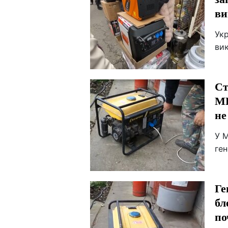
ви
Укр
ви
Ст
МВ
не
У М
ген
Ге
бл
по