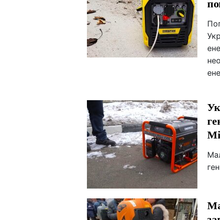
по
По
Укр
ен
нео
ен
Ук
ге
Мі
Мал
ген
Ма
за