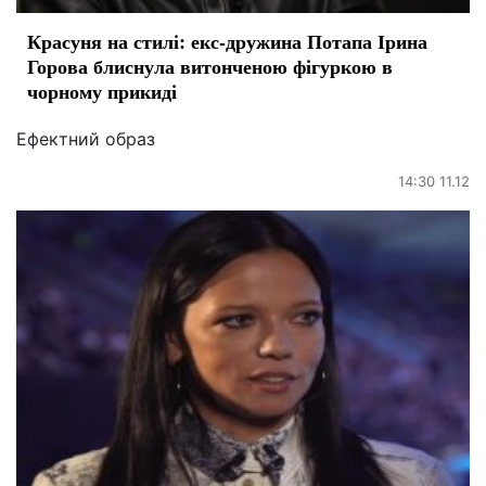
Красуня на стилі: екс-дружина Потапа Ірина
Горова блиснула витонченою фігуркою в
чорному прикиді
Ефектний образ
14:30 11.12