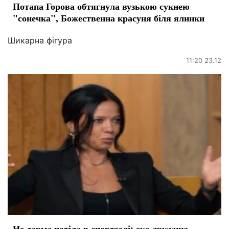
Потапа Горова обтягнула вузькою сукнею
"сонечка", Божественна красуня біля ялинки
Шикарна фігура
11:20 23.12
Не дарма потіла в спортзалі: екс-дружина