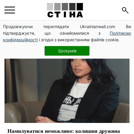
Ирина Горовая
Продовжуючи переглядати Ukrainianwall.com Ви
підтверджуєте, що ознайомилися з
Політикою
конфіденційності
і згодні з використанням файлів cookie.
Зрозумів
Намилуватися неможливо: колишня дружина