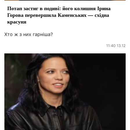
Потап застиг в подиві: його колишня Ірина
Горова перевершила Каменських — східна
красуня
Хто ж з них гарніша?
11:40 13.12