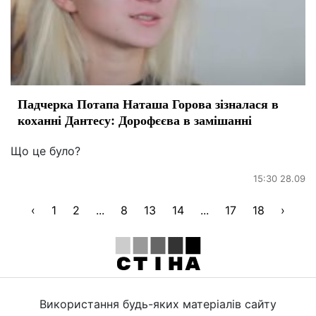
Падчерка Потапа Наташа Горова зізналася в
коханні Дантесу: Дорофєєва в замішанні
Що це було?
15:30 28.09
‹
1
2
...
8
13
14
...
17
18
›
Використання будь-яких матеріалів сайту