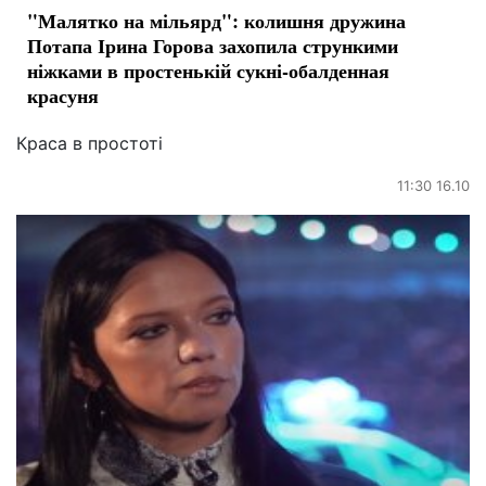
"Малятко на мільярд": колишня дружина
Потапа Ірина Горова захопила стрункими
ніжками в простенькій сукні-обалденная
красуня
Краса в простоті
11:30 16.10