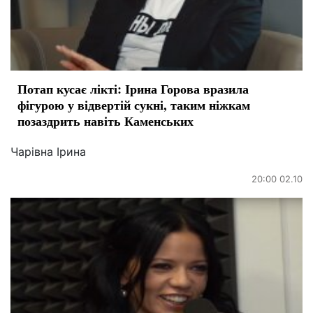
Потап кусає лікті: Ірина Горова вразила
фігурою у відвертій сукні, таким ніжкам
позаздрить навіть Каменських
Чарівна Ірина
20:00 02.10