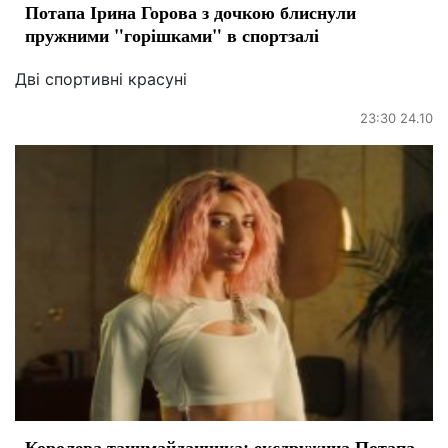
Потапа Ірина Горова з дочкою блиснули
пружними "горішками" в спортзалі
Дві спортивні красуні
23:30 24.10
Королева танцмайданчика: ексдружина Потапа