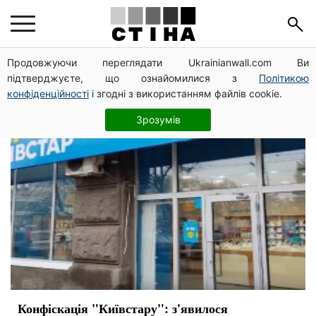
конфіскація
Продовжуючи переглядати Ukrainianwall.com Ви
підтверджуєте, що ознайомилися з
Політикою
конфіденційності
і згодні з використанням файлів cookie.
Зрозумів
Конфіскація "Київстару": з'явилося