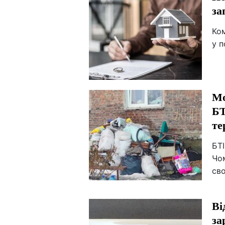
за
Ко
у п
Мо
БТ
те
БТІ
Чом
св
Ві
за