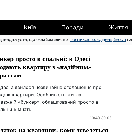
Київ
Поради
Життя
підтверджуєте, що ознайомилися з
Політикою конфіденційності
і 
нкер просто в спальні: в Одесі
одають квартиру з «надійним»
риттям
десі з'явилося незвичайне оголошення про
одаж квартири. Особливість житла —
равжній «бункер», облаштований просто в
льній кімнаті.
19:43 30.05
даток на квартири: кому доведеться