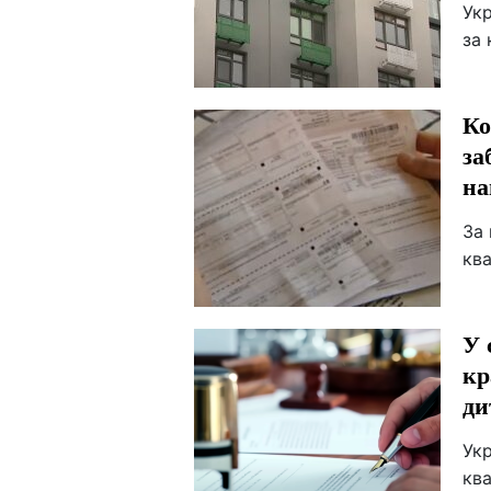
Ук
за 
Ко
за
на
За 
ква
У 
кр
ди
Укр
ква