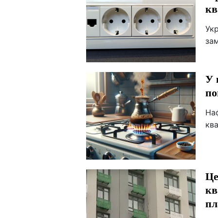
кв
Укр
за
У 
по
На
ква
Це
кв
пл