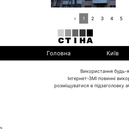
‹
1
2
3
4
5
Головна
Київ
Використання будь-я
Інтернет-ЗМІ повинні вик
розміщуватися в підзаголовку а
s