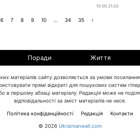
15:00 21.03
6
7
8
9
10
...
34
35
›
Поради
Життя
ких матеріалів сайту дозволяється за умови посилання н
ористовувати прямі відкриті для пошукових систем гіпе
бо в першому абзаці матеріалу. Редакція може не поділя
відповідальності за зміст матеріалів не несе.
Політика конфіденційності
Редакція
Контакти
© 2026
Ukrainianwall.com