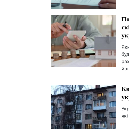
По
ск
ук
Як
буд
ра
йог
Кв
ук
Укр
які